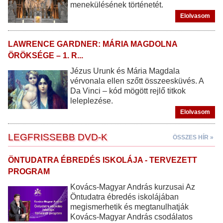
menekülésének történetét.
Elolvasom
LAWRENCE GARDNER: MÁRIA MAGDOLNA
ÖRÖKSÉGE – 1. R...
Jézus Urunk és Mária Magdala
vérvonala ellen szőtt összeesküvés. A
Da Vinci – kód mögött rejlő titkok
leleplezése.
Elolvasom
LEGFRISSEBB DVD-K
ÖSSZES HÍR »
ÖNTUDATRA ÉBREDÉS ISKOLÁJA - TERVEZETT
PROGRAM
Kovács-Magyar András kurzusai Az
Öntudatra ébredés iskolájában
megismerhetik és megtanulhatják
Kovács-Magyar András csodálatos