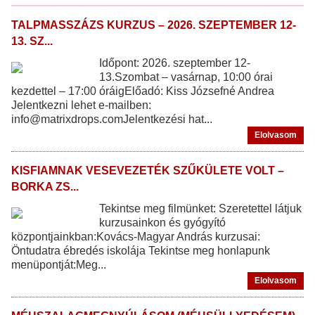
TALPMASSZÁZS KURZUS – 2026. SZEPTEMBER 12-
13. SZ...
Időpont: 2026. szeptember 12-
13.Szombat – vasárnap, 10:00 órai
kezdettel – 17:00 óráigElőadó: Kiss Józsefné Andrea
Jelentkezni lehet e-mailben:
info@matrixdrops.comJelentkezési hat...
Elolvasom
KISFIAMNAK VESEVEZETÉK SZŰKÜLETE VOLT –
BORKA ZS...
Tekintse meg filmünket: Szeretettel látjuk
kurzusainkon és gyógyító
központjainkban:Kovács-Magyar András kurzusai:
Öntudatra ébredés iskolája Tekintse meg honlapunk
menüpontját:Meg...
Elolvasom