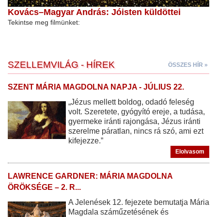
Kovács–Magyar András: Jóisten küldöttei
Tekintse meg filmünket:
SZELLEMVILÁG - HÍREK
ÖSSZES HÍR »
SZENT MÁRIA MAGDOLNA NAPJA - JÚLIUS 22.
„Jézus mellett boldog, odadó feleség
volt. Szeretete, gyógyító ereje, a tudása,
gyermeke iránti rajongása, Jézus iránti
szerelme páratlan, nincs rá szó, ami ezt
kifejezze.”
Elolvasom
LAWRENCE GARDNER: MÁRIA MAGDOLNA
ÖRÖKSÉGE – 2. R...
A Jelenések 12. fejezete bemutatja Mária
Magdala száműzetésének és