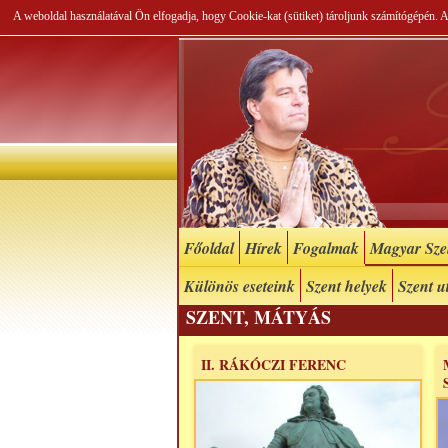
A weboldal használatával Ön elfogadja, hogy Cookie-kat (sütiket) tároljunk számítógépén.
Főoldal
Hírek
Fogalmak
Magyar Szel
Különös eseteink
Szent helyek
Szent u
SZENT, MÁTYÁS
II. RÁKÓCZI FERENC