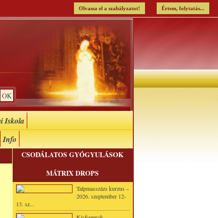
Olvassa el a szabályzatot!
Értem, folytatás...
i Iskola
Info
CSODÁLATOS GYÓGYULÁSOK
MÁTRIX DROPS
Talpmasszázs kurzus –
2026. szeptember 12-
13. sz...
Kisfiamnak