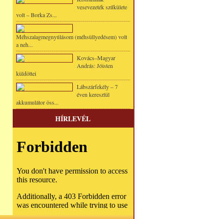
vesevezeték szűkülete
volt – Borka Zs...
Méhszalagmegnyúlásom (méhsüllyedésem) volt
a neh...
Kovács–Magyar
András: Jóisten
küldöttei
Lábszárfekély – 7
éven keresztül
akkumulátor öss...
HÍRLEVÉL