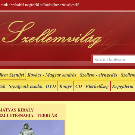
 A sütik a weboldal megfelelő működéséhez szükségesek!
lem Szentjei
Kovács - Magyar András
Szellem - elengedés
Szellem
tak
Szentjeink csodái
DVD
Könyv
CD
Elérhetőség
Képgaléria
MÁTYÁS KIRÁLY
SZÜLETÉSNAPJA - FEBRUÁR
23...