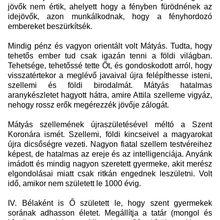
jövők nem értik, ahelyett hogy a fényben fürödnének az
idejövők, azon munkálkodnak, hogy a fényhordozó
embereket beszürkítsék.
Mindig pénz és vagyon orientált volt Mátyás. Tudta, hogy
tehetős ember tud csak igazán tenni a földi világban.
Tehetsége, tehetőssé tette Őt, és gondoskodott arról, hogy
visszatértekor a meglévő javaival újra felépíthesse isteni,
szellemi és földi birodalmát. Mátyás hatalmas
aranykészletet hagyott hátra, amire Attila szelleme vigyáz,
nehogy rossz erők megérezzék jövője zálogát.
Mátyás szellemének újraszületésével méltó a Szent
Koronára ismét.
Szellemi, földi kincseivel a magyarokat
újra dicsőségre vezeti.
Nagyon fiatal szellem testvéreihez
képest, de hatalmas az ereje és az intelligenciája. Anyánk
imádott és mindig nagyon szeretett gyermeke, akit merész
elgondolásai miatt csak ritkán engednek leszületni. Volt
idő, amikor nem született le 1000 évig.
IV. Bélaként is Ő született le, hogy szent gyermekek
sorának adhasson életet.
Megállítja a tatár (mongol és