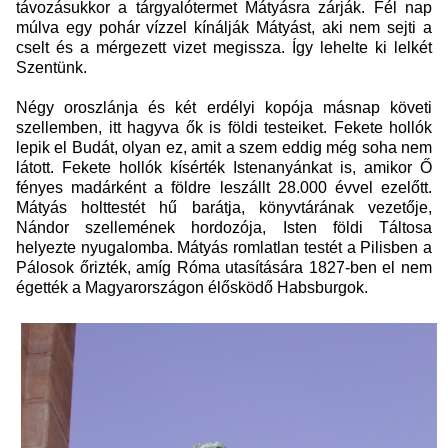
távozásukkor a tárgyalótermet Mátyásra zárják. Fél nap
múlva egy pohár vízzel kínálják Mátyást, aki nem sejti a
cselt és a mérgezett vizet megissza. Így lehelte ki lelkét
Szentünk.
Négy oroszlánja és két erdélyi kopója másnap követi
szellemben, itt hagyva ők is földi testeiket. Fekete hollók
lepik el Budát, olyan ez, amit a szem eddig még soha nem
látott. Fekete hollók kísérték Istenanyánkat is, amikor Ő
fényes madárként a földre leszállt 28.000 évvel ezelőtt.
Mátyás holttestét hű barátja, könyvtárának vezetője,
Nándor szellemének hordozója, Isten földi Táltosa
helyezte nyugalomba. Mátyás romlatlan testét a Pilisben a
Pálosok őrizték, amíg Róma utasítására 1827-ben el nem
égették a Magyarországon élősködő Habsburgok.