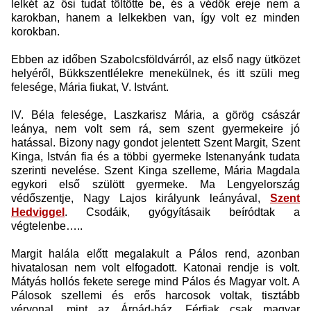
lelkét az ősi tudat töltötte be, és a védők ereje nem a
karokban, hanem a lelkekben van, így volt ez minden
korokban.
Ebben az időben Szabolcsföldvárról, az első nagy ütközet
helyéről, Bükkszentlélekre menekülnek, és itt szüli meg
felesége, Mária fiukat, V. Istvánt.
IV. Béla felesége, Laszkarisz Mária, a görög császár
leánya, nem volt sem rá, sem szent gyermekeire jó
hatással. Bizony nagy gondot jelentett Szent Margit, Szent
Kinga, István fia és a többi gyermeke Istenanyánk tudata
szerinti nevelése. Szent Kinga szelleme, Mária Magdala
egykori első szülött gyermeke. Ma Lengyelország
védőszentje, Nagy Lajos királyunk leányával,
Szent
Hedviggel
. Csodáik, gyógyításaik beíródtak a
végtelenbe…..
Margit halála előtt megalakult a Pálos rend, azonban
hivatalosan nem volt elfogadott. Katonai rendje is volt.
Mátyás hollós fekete serege mind Pálos és Magyar volt. A
Pálosok szellemi és erős harcosok voltak, tisztább
vérvonal, mint az Árpád-ház. Férfiak csak magyar