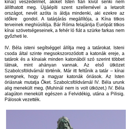
kínai) veszedelmet, akiket Isten fián kívül senki nem
állíthatott meg. Újjáépíti szent szellemével a letarolt
országot, nevét azóta is áldja mindenki, aki ezekre az
időkre gondol. A tatárjárás megállítója, a Kína titkos
terveinek meghiúsítója. Bár Róma felajánlja Európát titkos
kínai szövetségeseinek, a fehér ló fiát a szürke farkas nem
győzheti le.
IV. Béla isteni segítséggel állítja meg a tatárokat. Isteni
csoda által szinte megsokszorozódott a katonák ereje, a
tatárok és a kínaiak minden katonából szó szerint többet
látnak, mint ahányan vannak. Az első ütközet
Szabolcsföldvárnál történik. Már itt feltűnik a tatár – kínai
seregnek, hogy a magyar katonák óriások. Az Isten
óriásnak mutatja Őket. Szabolcsföldvárnál IV. Béla urunk
alig menekült meg. (Muhinál nem is volt ütközet.) IV. Béla
alagúton menekült egészen a Felvidékig, utána a Pilisig.
Pálosok vezették.