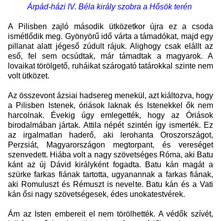
Árpád-házi IV. Béla király szobra a Hősök terén
A Pilisben zajló második ütközetkor újra ez a csoda
ismétlődik meg. Gyönyörű idő várta a támadókat, majd egy
pillanat alatt jégeső zúdult rájuk. Alighogy csak elállt az
eső, fel sem ocsúdtak, már támadtak a magyarok. A
lovaikat törölgető, ruháikat szárogató tatárokkal szinte nem
volt ütközet.
Az összevont ázsiai hadsereg menekül, azt kiáltozva, hogy
a Pilisben Istenek, óriások laknak és Istenekkel ők nem
harcolnak. Évekig úgy emlegették, hogy az Óriások
birodalmában jártak. Attila népét szintén így ismerték. Ez
az irgalmatlan haderő, aki lerohanta Oroszországot,
Perzsiát, Magyarországon megtorpant, és vereséget
szenvedett. Hiába volt a nagy szövetséges Róma, aki Batu
kánt az új Dávid királyként fogadta. Batu kán magát a
szürke farkas fiának tartotta, ugyanannak a farkas fiának,
aki Romuluszt és Rémuszt is nevelte. Batu kán és a Vati
kán ősi nagy szövetségesek, édes unokatestvérek.
Ám az Isten embereit el nem törölhették. A védők szívét,