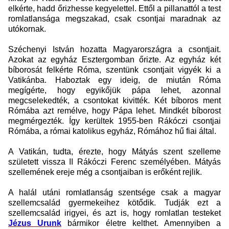
elkérte, hadd őrizhesse kegyelettel. Ettől a pillanattól a test
romlatlansága megszakad, csak csontjai maradnak az
utókornak.
Széchenyi István hozatta Magyarországra a csontjait.
Azokat az egyház Esztergomban őrizte. Az egyház két
bíborosát felkérte Róma, szentünk csontjait vigyék ki a
Vatikánba. Haboztak egy ideig, de miután Róma
megígérte, hogy egyikőjük pápa lehet, azonnal
megcselekedték, a csontokat kivitték. Két bíboros ment
Rómába azt remélve, hogy Pápa lehet. Mindkét bíborost
megmérgezték. Így kerültek 1955-ben Rákóczi csontjai
Rómába, a római katolikus egyház, Rómához hű fiai által.
A Vatikán, tudta, érezte, hogy Mátyás szent szelleme
született vissza II Rákóczi Ferenc személyében. Mátyás
szellemének ereje még a csontjaiban is erőként rejlik.
A halál utáni romlatlanság szentsége csak a magyar
szellemcsalád gyermekeihez kötődik.
Tudják ezt a
szellemcsalád irigyei, és azt is, hogy romlatlan testeket
Jézus Urunk
bármikor életre kelthet. Amennyiben a