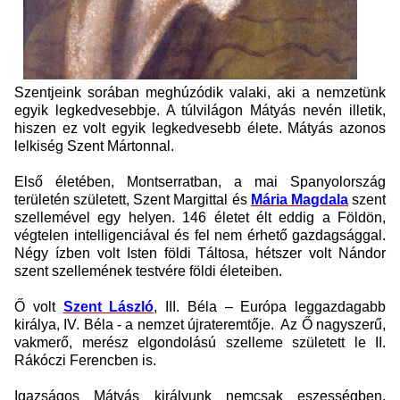
Szentjeink sorában meghúzódik valaki, aki a nemzetünk
egyik legkedvesebbje. A túlvilágon Mátyás nevén illetik,
hiszen ez volt egyik legkedvesebb élete. Mátyás azonos
lelkiség Szent Mártonnal.
Első életében, Montserratban, a mai Spanyolország
területén született, Szent Margittal és
Mária Magdala
szent
szellemével egy helyen. 146 életet élt eddig a Földön,
végtelen intelligenciával és fel nem érhető gazdagsággal.
Négy ízben volt Isten földi Táltosa, hétszer volt Nándor
szent szellemének testvére földi életeiben.
Ő volt
Szent László
, III. Béla – Európa leggazdagabb
királya, IV. Béla - a nemzet újrateremtője. Az Ő nagyszerű,
vakmerő, merész elgondolású szelleme született le II.
Rákóczi Ferencben is.
Igazságos Mátyás királyunk nemcsak eszességben,