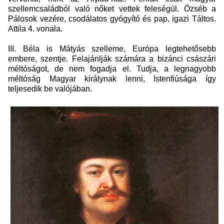
szellemcsaládból való nőket vettek feleségül. Özséb a
Pálosok vezére, csodálatos gyógyító és pap, igazi Táltos.
Attila 4. vonala.
III. Béla is Mátyás szelleme, Európa legtehetősebb
embere, szentje. Felajánlják számára a bizánci császári
méltóságot, de nem fogadja el. Tudja, a legnagyobb
méltóság Magyar királynak lenni, Istenfiúsága így
teljesedik be valójában.