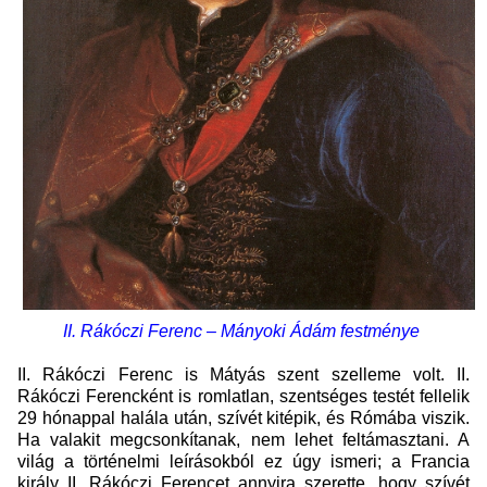
II. Rákóczi Ferenc – Mányoki Ádám festménye
II. Rákóczi Ferenc is Mátyás szent szelleme volt. II.
Rákóczi Ferencként is romlatlan, szentséges testét fellelik
29 hónappal halála után, szívét kitépik, és Rómába viszik.
Ha valakit megcsonkítanak, nem lehet feltámasztani. A
világ a történelmi leírásokból ez úgy ismeri; a Francia
király II. Rákóczi Ferencet annyira szerette, hogy szívét