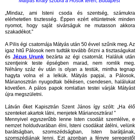
Mátyás király szobra a Hősök terén, Budapest
„Mindaz, ami Isteni csoda és szentség, számukra
elérhetetlen tisztesség. Éppen ezért eltüntetnek minden
nyomot, hogy saját sivárságuk ne mutasson akkora
szakadékot.”
A Pilis égi csatornája Mátyás után 50 évvel szűnik meg. Az
igaz hitű Pálosok nem tudták tovább őrizni a tisztaságukat
és
Jézus Urunk
bezárta az égi csatornát. Haláluk után
szentjeink teste épségben marad, nem romlik meg.
Néhány száz év után is olyan a testük, mintha tegnap
hagyta volna el a lelkük. Mátyás papjai, a Pálosok,
Márianosztrán nyugodtak békésen, csendesen, halálukat
követően. A pálos papok romlatlan testei várják Mátyást
újra megszületni.
Látván őket Kapisztrán Szent János így szólt: „Ha élő
szenteket akartok látni, menjetek Márianosztrára! ”
Mennyivel egyszerűbb lenne Isten csodáit szemlélve, e
nemzet holdudvarában élni, Isteni csodákat átélni, velünk
barátságban, szomszédságban, Isten barátjának,
szomszédjának lenni. Ezt azonban a fényre seregestől