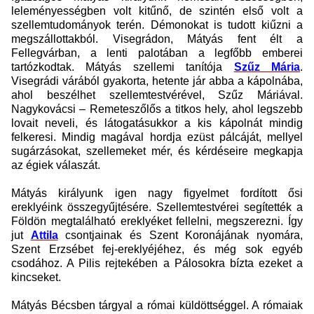
leleményességben volt kitűnő, de szintén első volt a
szellemtudományok terén. Démonokat is tudott kiűzni a
megszállottakból. Visegrádon, Mátyás fent élt a
Fellegvárban, a lenti palotában a legfőbb emberei
tartózkodtak. Mátyás szellemi tanítója
Szűz Mária
.
Visegrádi várából gyakorta, hetente jár abba a kápolnába,
ahol beszélhet szellemtestvérével, Szűz Máriával.
Nagykovácsi – Remeteszőlős a titkos hely, ahol legszebb
lovait neveli, és látogatásukkor a kis kápolnát mindig
felkeresi. Mindig magával hordja ezüst pálcáját, mellyel
sugárzásokat, szellemeket mér, és kérdéseire megkapja
az égiek válaszát.
Mátyás királyunk igen nagy figyelmet fordított ősi
ereklyéink összegyűjtésére. Szellemtestvérei segítették a
Földön megtalálható ereklyéket fellelni, megszerezni. Így
jut
Attila
csontjainak és Szent Koronájának nyomára,
Szent Erzsébet fej-ereklyéjéhez, és még sok egyéb
csodához. A Pilis rejtekében a Pálosokra bízta ezeket a
kincseket.
Mátyás Bécsben tárgyal a római küldöttséggel. A rómaiak