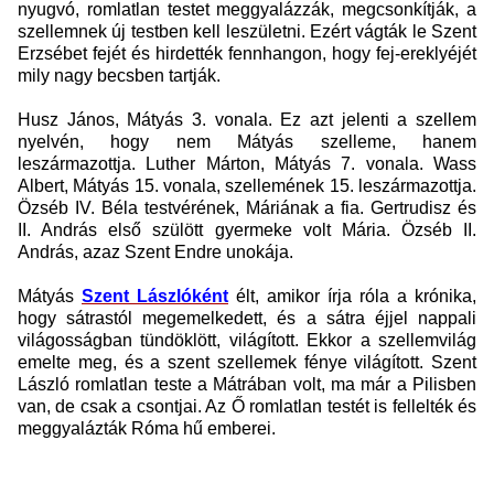
nyugvó, romlatlan testet meggyalázzák, megcsonkítják, a
szellemnek új testben kell leszületni.
Ezért vágták le Szent
Erzsébet fejét és hirdették fennhangon, hogy fej-ereklyéjét
mily nagy becsben tartják.
Husz János, Mátyás 3. vonala. Ez azt jelenti a szellem
nyelvén, hogy nem Mátyás szelleme, hanem
leszármazottja.
Luther Márton, Mátyás 7. vonala.
Wass
Albert, Mátyás 15. vonala, szellemének 15. leszármazottja.
Özséb IV. Béla testvérének, Máriának a fia. Gertrudisz és
II. András első szülött gyermeke volt Mária. Özséb II.
András, azaz Szent Endre unokája.
Mátyás
Szent Lászlóként
élt, amikor írja róla a krónika,
hogy sátrastól megemelkedett, és a sátra éjjel nappali
világosságban tündöklött, világított. Ekkor a szellemvilág
emelte meg, és a szent szellemek fénye világított. Szent
László romlatlan teste a Mátrában volt, ma már a Pilisben
van, de csak a csontjai. Az Ő romlatlan testét is fellelték és
meggyalázták Róma hű emberei.