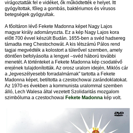
virágoztatták fel e vidéket, ők működtették e helyet. Itt
gyógyítottak, főleg a gombás, baktériumos és vírusos
betegségek gyógyultak.
A főoltáron lévő Fekete Madonna képet Nagy Lajos
magyar király adományozta. Ez a kép Nagy Lajos kora
előtt 700 évvel készült Budán. 1655-ben a svéd hadsereg
támadta meg Chestochowát. A kis létszámú Pálos rend
tagjai megvédték a kolostort a túlerővel szemben, amely
döntően befolyásolta a lengyel –svéd háború további
menetét. A történteket a Fekete Madonna kép csodatévő
erejének tulajdonították. Az orosz uralom idején, Miklós cár
a „legveszélyesebb forradalmárnak” tartotta a Fekete
Madonna képet, betiltotta a czestochowai zarándoklatokat.
Az 1970-es években a kommunista uralommal szemben
álló, Lech Walesa által vezetett Szolidaritás mozgalom
szimbóluma a czestochowai
Fekete Madonna
kép volt.