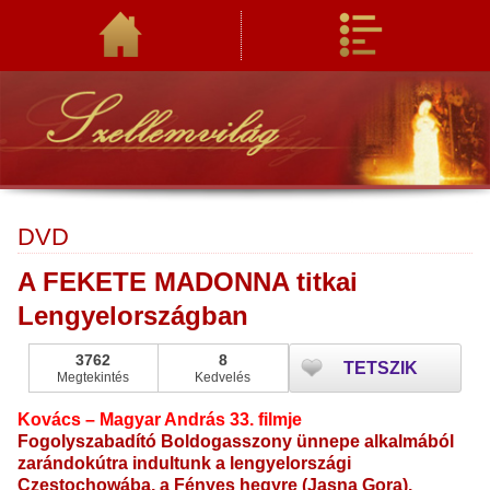
DVD
A FEKETE MADONNA titkai
Lengyelországban
3762
8
TETSZIK
Megtekintés
Kedvelés
Kovács – Magyar András 33. filmje
Fogolyszabadító Boldogasszony
ünnepe alkalmából
zarándokútra indultunk a lengyelországi
Czestochowába, a Fényes hegyre (Jasna Gora).