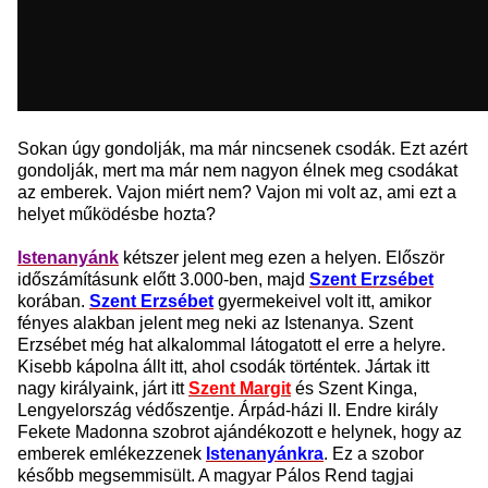
Sokan úgy gondolják, ma már nincsenek csodák. Ezt azért
gondolják, mert ma már nem nagyon élnek meg csodákat
az emberek. Vajon miért nem? Vajon mi volt az, ami ezt a
helyet működésbe hozta?
Istenanyánk
kétszer jelent meg ezen a helyen. Először
időszámításunk előtt 3.000-ben, majd
Szent Erzsébet
korában.
Szent Erzsébet
gyermekeivel volt itt, amikor
fényes alakban jelent meg neki az Istenanya. Szent
Erzsébet még hat alkalommal látogatott el erre a helyre.
Kisebb kápolna állt itt, ahol csodák történtek. Jártak itt
nagy királyaink, járt itt
Szent Margit
és Szent Kinga,
Lengyelország védőszentje. Árpád-házi II. Endre király
Fekete Madonna szobrot ajándékozott e helynek, hogy az
emberek emlékezzenek
Istenanyánkra
. Ez a szobor
később megsemmisült. A magyar Pálos Rend tagjai