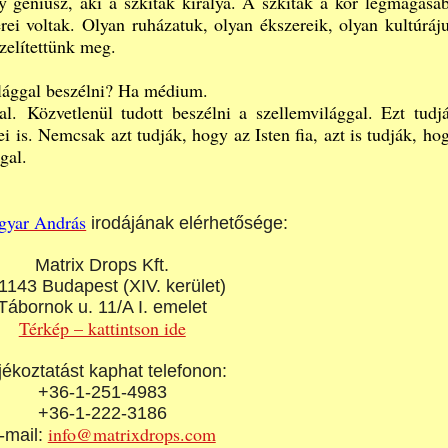
gy géniusz, aki a szkíták királya. A szkíták a kor legmagasa
rei voltak. Olyan ruházatuk, olyan ékszereik, olyan kultúráj
zelítettünk meg.
lággal beszélni? Ha médium.
al. Közvetlenül tudott beszélni a szellemvilággal. Ezt tudj
ei is. Nemcsak azt tudják, hogy az Isten fia, azt is tudják, ho
gal.
gyar András
irodájának elérhetősége:
Matrix Drops Kft.
1143 Budapest (XIV. kerület)
Tábornok u. 11/A I. emelet
Térkép – kattintson ide
jékoztatást kaphat telefonon:
+36-1-251-4983
+36-1-222-3186
info@matrixdrops.com
-mail: