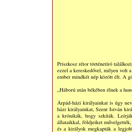
Priszkosz rétor történetíró találko
ezzel a kereskedővel, milyen volt a
ember mindkét nép között élt. A g
„Háború után békében élnek a huno
Árpád-házi királyainkat is úgy ne
házi királyainkat,
Szent István
kirá
a krónikák, hogy szkíták. Leírjá
állataikkal, földjeiket művelgetté
és a királyok megkapták a legjob