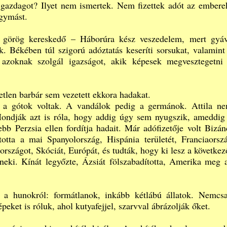
 gazdagot? Ilyet nem ismertek. Nem fizettek adót az embere
gymást.
 görög kereskedő – Háborúra kész veszedelem, mert gyá
k. Békében túl szigorú adóztatás keseríti sorsukat, valamint
 azoknak szolgál igazságot, akik képesek megvesztegetni
etlen barbár sem vezetett ekkora hadakat.
k a gótok voltak. A vandálok pedig a germánok. Attila n
 Mondják azt is róla, hogy addig úgy sem nyugszik, ameddig
bb Perzsia ellen fordítja hadait. Már adófizetője volt Bizán
totta a mai Spanyolország, Hispánia területét, Franciaorsz
Írországot, Skóciát, Európát, és tudták, hogy ki lesz a következ
 neki. Kínát legyőzte, Ázsiát fölszabadította, Amerika meg 
a hunokról: formátlanok, inkább kétlábú állatok. Nemcs
peket is róluk, ahol kutyafejjel, szarvval ábrázolják őket.