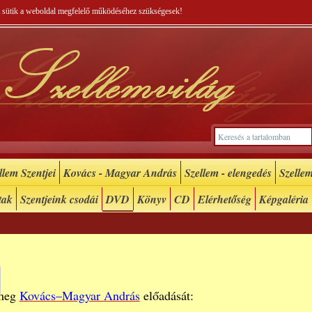
 A sütik a weboldal megfelelő működéséhez szükségesek!
lem Szentjei
Kovács - Magyar András
Szellem - elengedés
Szellem
tak
Szentjeink csodái
DVD
Könyv
CD
Elérhetőség
Képgaléria
 meg
Kovács–Magyar András
előadását: