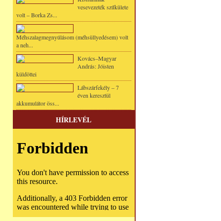
vesevezeték szűkülete
volt – Borka Zs...
Méhszalagmegnyúlásom (méhsüllyedésem) volt
a neh...
Kovács–Magyar
András: Jóisten
küldöttei
Lábszárfekély – 7
éven keresztül
akkumulátor öss...
HÍRLEVÉL