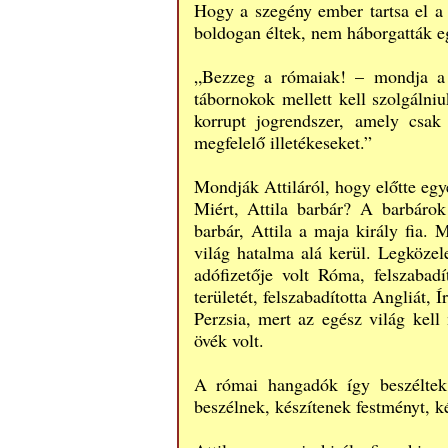
Hogy a szegény ember tartsa el a
boldogan éltek, nem háborgatták e
„Bezzeg a rómaiak! – mondja a
tábornokok mellett kell szolgálniu
korrupt jogrendszer, amely csak
megfelelő illetékeseket.”
Mondják Attiláról, hogy előtte egy
Miért, Attila barbár? A barbáro
barbár, Attila a maja király fia.
világ hatalma alá kerül. Legközele
adófizetője volt Róma, felszabadí
területét, felszabadította Angliát, 
Perzsia, mert az egész világ kell
övék volt.
A római hangadók így beszéltek 
beszélnek, készítenek festményt, ké