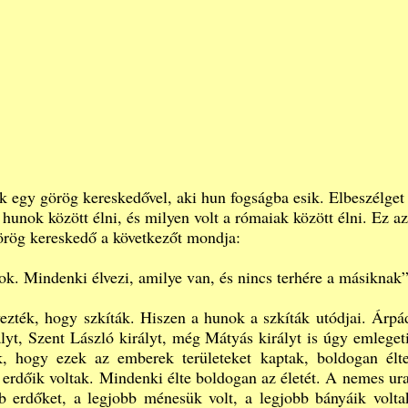
zik egy görög kereskedővel, aki hun fogságba esik. Elbeszélget
 hunok között élni, és milyen volt a rómaiak között élni. Ez az
örög kereskedő a következőt mondja:
k. Mindenki élvezi, amilye van, és nincs terhére a másiknak”
vezték, hogy szkíták. Hiszen a hunok a szkíták utódjai. Árpá
lyt,
Szent László királyt
, még
Mátyás királyt
is úgy emleget
k, hogy ezek az emberek területeket kaptak, boldogan élt
k, erdőik voltak. Mindenki élte boldogan az életét. A nemes ur
b erdőket, a legjobb ménesük volt, a legjobb bányáik volta