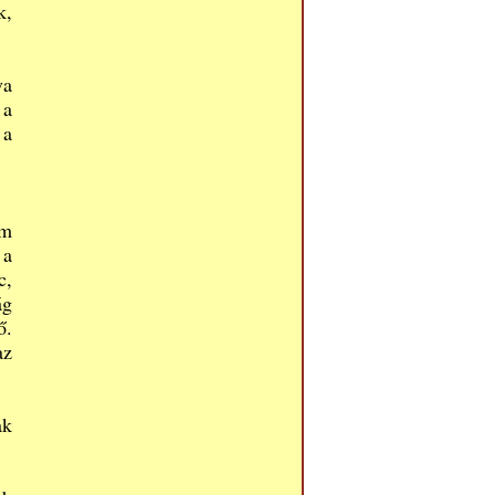
k,
va
 a
 a
em
 a
c,
ág
ő.
az
ak