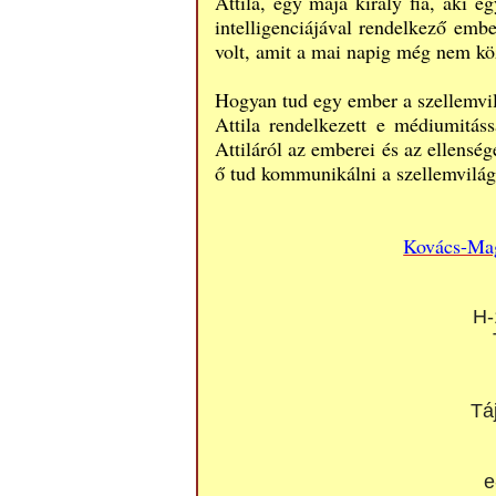
Attila, egy maja király fia, aki e
intelligenciájával rendelkező embe
volt, amit a mai napig még nem kö
Hogyan tud egy ember a szellemvi
Attila rendelkezett e médiumitáss
Attiláról az emberei és az ellenség
ő tud kommunikálni a szellemvilág
Kovács-Ma
H-
Tá
e