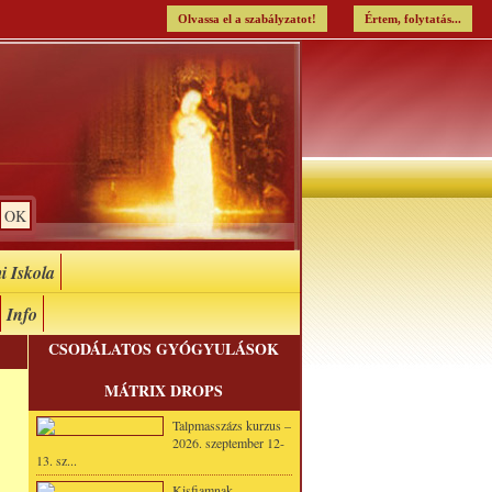
Olvassa el a szabályzatot!
Értem, folytatás...
i Iskola
Info
CSODÁLATOS GYÓGYULÁSOK
MÁTRIX DROPS
Talpmasszázs kurzus –
2026. szeptember 12-
13. sz...
Kisfiamnak