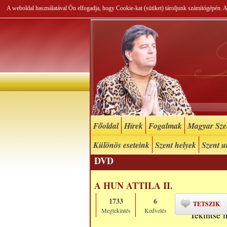
A weboldal használatával Ön elfogadja, hogy Cookie-kat (sütiket) tároljunk számítógépén.
Főoldal
Hírek
Fogalmak
Magyar Szel
Különös eseteink
Szent helyek
Szent u
DVD
A HUN ATTILA II.
1733
6
TETSZIK
Megtekintés
Kedvelés
Tekintse