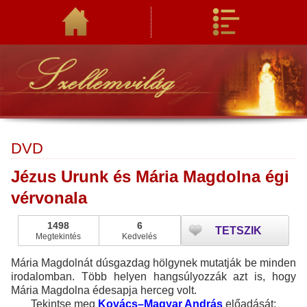
DVD
Jézus Urunk és Mária Magdolna égi
vérvonala
1498
6
TETSZIK
Megtekintés
Kedvelés
Mária Magdolnát dúsgazdag hölgynek mutatják be minden
irodalomban. Több helyen hangsúlyozzák azt is, hogy
Mária Magdolna édesapja herceg volt.
Tekintse meg
Kovács–Magyar András
előadását: