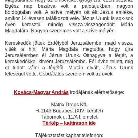
Egész nap bezárva volt a palotájukban, nagyon
boldogtalan volt. A szíve mélyén ott élt Jézus emléke,
amikor 14 évesen találkozott vele. Jézus Urunk is sok-sok
éven keresztül mindig vissza-visszagondolt Mária
Magdalára. Nagyon szerelmes volt a szíve mélyén.
Kereskedők jöttek Erdélyből Jeruzsálembe, majd vissza,
vitték a hírt. Mária Magdala megtudta, hogy újra
Jeruzsálemben él Jézus Urunk. Otthagyva a férjét, a
kereskedőkkel kiment Jeruzsálembe. Fél évbe tellett, míg
el tudott válni a férjétől. Miután elvált, Jézus Urunk
feleségül vette. Csodálatos szerelem volt az övék.
Kovács-Magyar András
irodájának elérhetősége:
Matrix Drops Kft.
H-1143 Budapest (XIV. kerület)
Tábornok u. 11/A I. emelet
Térkép – kattintson ide
Tájékoztatást kaphat telefonon: