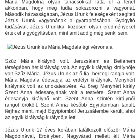
Mária Magdolna olyan tanácsokkal látta el a férjét
akkoriban, hogy meg tudta sokszorozni a vagyonát.
Második házasságában, Jézus Urunk feleségeként segített
Jézus Urunk vagyonának a gyarapításában. Gyógyító
tudásával, Jézus Urunkkal közösen olyan eredményeket
értek el a gyógyításban, mint amit addig még senki sem.
Szűz Mária királynő volt. Jeruzsálem és Betlehem
térségében hét királyság volt. Az egyik királyság királynője
volt Szűz Mária. Jézus Urunk az ő fia, hercegi rangja volt.
Mária Magdala édesapja az erdélyi királynak, Menyhért
királynak volt az unokatestvére. Az öreg Menyhért király
Szent Anna édesanyjának volt a testvére. Szent Anna
édesanyja királynő volt. Szent Anna szintén királynői
rangot örökölt. Szent Anna később Egyiptomban tanult,
férjhez ment, majd Egyiptomból Jeruzsálembe került, ahol
az egyik királyság királynője lett.
Jézus Urunk 17 éves korában találkozott először Mária
Magdolnával, Erdélyben. Nagyvárad mellett élt Mária