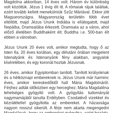
Magdolna akkoriban, 14 éves volt. Három év különbség
volt közöttük. Jézus 1 évig élt itt. A rómaiak rájuk találtak,
ezért tovább kellett menekülniük Szűz Máriával. Ekkor jött
Magyarországra. Magyarország területén több évet
eltöltött, majd Jézus Urunk Indiába is ellátogatott, majd
Nepálba, Dramsalába érkezett. Dramsala az a város, ahol
előző életében Buddhaként élt. Buddha i.e. 500-ban élt
ebben a városban.
Jézus Urunk 20 éves volt, amikor megtudta, hogy ő az
Isten fia. 20 éves korában, egy délutáni órában megjelent
Istenatyánk és Istenanyánk fény alakban, angyalok
kíséretében, és egy koronát hoztak Jézusnak.
26 éves, amikor Egyiptomban tanított. Tanított királyoknak
és a hétköznapi embereknek is. Jézus Urunk már harminc
éves, amikor kereskedőktől hall Mária Magdolnáról.
Férjhez adták időközben egy herceghez. Mária Magdaléna
tehetséges gyógyító volt. A gyógyítás tudományát
nagymamájától tanulta Erdélyben. Csodatévő vizekkel és
kézrátétellel gyógyította az embereket. A házassága
nagyon rosszul sikerült. A férje nem akarta megengedni
Magdalának, hogy az embereket gyógyítsa, ezért bezárta.