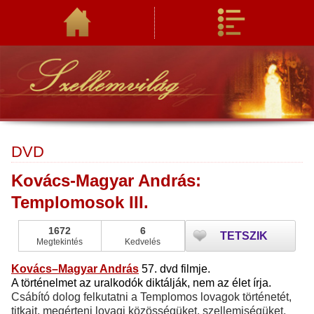
DVD
Kovács-Magyar András:
Templomosok III.
1672
6
TETSZIK
Megtekintés
Kedvelés
Kovács–Magyar András
57. dvd filmje.
A történelmet az uralkodók diktálják, nem az élet írja.
Csábító dolog felkutatni a Templomos lovagok történetét,
titkait, megérteni lovagi közösségüket, szellemiségüket,