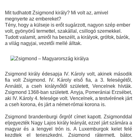
Mit tudhatott Zsigmond király? Mi volt az, amivel
megnyerte az embereket?
Tény, hogy a külseje is erőt sugárzott, nagyon szép ember
volt, gyönyörű termettel, szakállal, csillogó szemekkel.
Tudott valamit, amiről ha beszélt, a királyok, grófok, bárók,
a világ nagyjai, vezetői mellé álltak.
Zsigmond király édesapja IV. Károly volt, akinek második
fia volt Zsigmond. IV. Károly első fia, a 3. feleségétől,
Annától, a cseh királynőtől született, Vencelnek hívták.
Zsigmond 1368-ban született. Anyja, Pomerániai Erzsébet,
aki IV. Károly 4. felesége volt. Vencelnek, a testvérének járt
a cseh korona, és járt a német-római korona is.
Zsigmond brandenburgi őrgróf címet kapott. Zsigmonddal
eljegyezték Nagy Lajos király leányát, ezzel járt számára a
magyar és a lengyel trón is. A Luxemburgok kelet felé
kezdtek el terjeszkedni. Zsigmond rátermett, bátor,