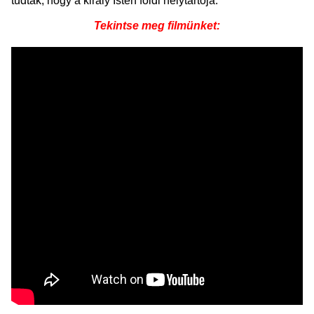
tudták, hogy a király Isten földi helytartója.
Tekintse meg filmünket: