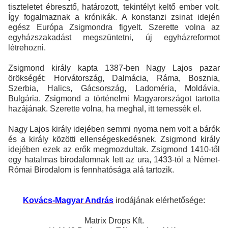
tiszteletet ébresztő, határozott, tekintélyt keltő ember volt.
Így fogalmaznak a krónikák. A konstanzi zsinat idején
egész Európa Zsigmondra figyelt. Szerette volna az
egyházszakadást megszüntetni, új egyházreformot
létrehozni.
Zsigmond király kapta 1387-ben Nagy Lajos pazar
örökségét: Horvátország, Dalmácia, Ráma, Bosznia,
Szerbia, Halics, Gácsország, Ladoméria, Moldávia,
Bulgária. Zsigmond a történelmi Magyarországot tartotta
hazájának. Szerette volna, ha meghal, itt temessék el.
Nagy Lajos király idejében semmi nyoma nem volt a bárók
és a király közötti ellenségeskedésnek. Zsigmond király
idejében ezek az erők megmozdultak. Zsigmond 1410-től
egy hatalmas birodalomnak lett az ura, 1433-tól a Német-
Római Birodalom is fennhatósága alá tartozik.
Kovács-Magyar András
irodájának elérhetősége:
Matrix Drops Kft.