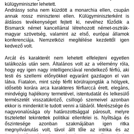
külügyminiszter lehetett.
Andrássy soha nem küzdött a monarchia ellen, csupán
annak rossz miniszterei ellen. Külügyminiszterként is
áldásos tevékenységet fejtett ki, nevéhez fűződik a
Bismarck német kancellárral létrehozott német-osztrák-
magyar szövetség, valamint az első, európai államok
konferenciája. Nemzetközi megítélése kezdettől igen
kedvező volt.
Arcát és karakterét nem lehetett elfelejteni egyetlen
találkozás után sem. Általános volt az a vélemény róla,
hogy egy igen nagy intelligenciával rendelkező férfiú, aki
testi és szellemi előnyökkel egyaránt gazdagon el van
látva. Fiatalon, mint szép férfit körülrajongták a hölgyek,
idősebb korára arca karakteres férfiarccá érett, elegáns,
mindvégig hajlékony termetével, istentudatát és lelkesülő
természetét visszatükröző, csillogó szemeivel azonban
ekkor is mindenkit le tudott venni a lábáról. Merészsége és
nagyvonalúsága oly határozottsággal párosult, melyre
tisztelettel tekintettek politikai ellenfelei is. Nyíltsága és
őszintesége azonban szakmájában igen ritka
megnyilvánulás volt, távol állt tőle az intrika és az