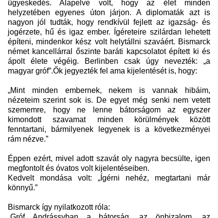
ügyeskedés. Alapelve volt, hogy az élet minden
helyzetében egyenes úton járjon. A diplomaták azt is
nagyon jól tudták, hogy rendkívül fejlett az igazság- és
jogérzete, hű és igaz ember. Ígéreteire szilárdan lehetett
építeni, mindenkor kész volt helytállni szaváért. Bismarck
német kancellárral őszinte baráti kapcsolatot épített ki és
ápolt élete végéig. Berlinben csak úgy nevezték: „a
magyar gróf”.Ők jegyezték fel ama kijelentését is, hogy:
„Mint minden embernek, nekem is vannak hibáim,
nézeteim szerint sok is. De egyet még senki nem vetett
szememre, hogy ne lenne bátorságom az egyszer
kimondott szavamat minden körülmények között
fenntartani, bármilyenek legyenek is a következményei
rám nézve.”
Éppen ezért, mivel adott szavát oly nagyra becsülte, igen
megfontolt és óvatos volt kijelentéseiben.
Kedvelt mondása volt: „Ígérni nehéz, megtartani már
könnyű.”
Bismarck így nyilatkozott róla:
„Gróf Andrássyban a bátorság, az önbizalom, az