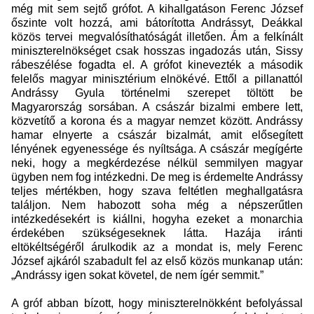
még mit sem sejtő grófot. A kihallgatáson Ferenc József
őszinte volt hozzá, ami bátorította Andrássyt, Deákkal
közös tervei megvalósíthatóságát illetően. Ám a felkínált
miniszterelnökséget csak hosszas ingadozás után, Sissy
rábeszélése fogadta el. A grófot kinevezték a második
felelős magyar minisztérium elnökévé. Ettől a pillanattól
Andrássy Gyula történelmi szerepet töltött be
Magyarország sorsában. A császár bizalmi embere lett,
közvetítő a korona és a magyar nemzet között. Andrássy
hamar elnyerte a császár bizalmát, amit elősegített
lényének egyenessége és nyíltsága. A császár megígérte
neki, hogy a megkérdezése nélkül semmilyen magyar
ügyben nem fog intézkedni. De meg is érdemelte Andrássy
teljes mértékben, hogy szava feltétlen meghallgatásra
találjon. Nem habozott soha még a népszerűtlen
intézkedésekért is kiállni, hogyha ezeket a monarchia
érdekében szükségeseknek látta. Hazája iránti
eltökéltségéről árulkodik az a mondat is, mely Ferenc
József ajkáról szabadult fel az első közös munkanap után:
„Andrássy igen sokat követel, de nem ígér semmit.”
A gróf abban bízott, hogy miniszterelnökként befolyással