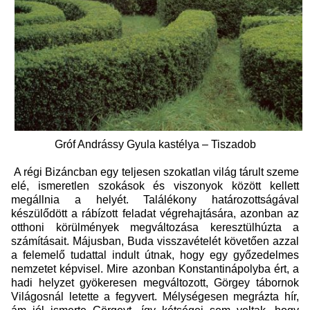
Gróf Andrássy Gyula kastélya – Tiszadob
A régi Bizáncban egy teljesen szokatlan világ tárult szeme
elé, ismeretlen szokások és viszonyok között kellett
megállnia a helyét. Találékony határozottságával
készülődött a rábízott feladat végrehajtására, azonban az
otthoni körülmények megváltozása keresztülhúzta a
számításait. Májusban, Buda visszavételét követően azzal
a felemelő tudattal indult útnak, hogy egy győzedelmes
nemzetet képvisel. Mire azonban Konstantinápolyba ért, a
hadi helyzet gyökeresen megváltozott, Görgey tábornok
Világosnál letette a fegyvert. Mélységesen megrázta hír,