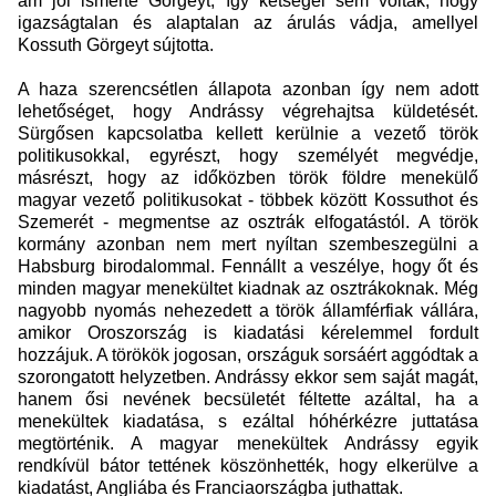
ám jól ismerte Görgeyt, így kétségei sem voltak, hogy
igazságtalan és alaptalan az árulás vádja, amellyel
Kossuth Görgeyt sújtotta.
A haza szerencsétlen állapota azonban így nem adott
lehetőséget, hogy Andrássy végrehajtsa küldetését.
Sürgősen kapcsolatba kellett kerülnie a vezető török
politikusokkal, egyrészt, hogy személyét megvédje,
másrészt, hogy az időközben török földre menekülő
magyar vezető politikusokat - többek között Kossuthot és
Szemerét - megmentse az osztrák elfogatástól. A török
kormány azonban nem mert nyíltan szembeszegülni a
Habsburg birodalommal. Fennállt a veszélye, hogy őt és
minden magyar menekültet kiadnak az osztrákoknak. Még
nagyobb nyomás nehezedett a török államférfiak vállára,
amikor Oroszország is kiadatási kérelemmel fordult
hozzájuk. A törökök jogosan, országuk sorsáért aggódtak a
szorongatott helyzetben. Andrássy ekkor sem saját magát,
hanem ősi nevének becsületét féltette azáltal, ha a
menekültek kiadatása, s ezáltal hóhérkézre juttatása
megtörténik. A magyar menekültek Andrássy egyik
rendkívül bátor tettének köszönhették, hogy elkerülve a
kiadatást, Angliába és Franciaországba juthattak.