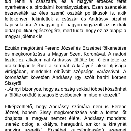
tud lenni a császárra, és a magyar érdekek teret
nyerhetnek a birodalmi kormányzásban. Ezen szándékát
észrevették az éles szemű osztrák politikusok is, akik
féltékenyen tekintettek a császár és Andrássy bizalmi
kapcsolatára. A magyar gróf nagyon vigyázott az osztrák
oldal politikai egészségére, mert tudta, hogy ez az alapja a
magyar jólétnek is.
Ezután megtörtént Ferenc József és Erzsébet fölkenetése
és megkoronázása a Magyar Szent Koronával. A nádori
tisztet ez alkalommal Andrássy töltötte be, ő érintette az
uralkodópár fejéhez a koronát. A királyné, akkor ifjúsága
virágjában, mindenkit elbűvölt szépsége varázsával. A
koronázást követően Andrássy így szólt baráti körben
Sissyről:
- „Annyi bizonyos, hogy az ország sokkal többet köszönhet
a fölötte őrködő jóságos Erzsébetnek, mintsem képzeli.”
Elképzelhető, hogy Andrássy számára nem is Ferenc
József, hanem Sissy megkoronázása volt a fontos, őt
óhajtotta a magyar nemzet élére.
Andrássy mondata:
„nehéz dolog a királyra haragudni, amikor a királynét
annyira szeretik”. Erzsébet kulcsfontosságú szerepet