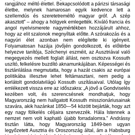
rangjához méltó élettel. Bekapcsolódott a párizsi társasági
életbe, melynek hamarosan egyik kedvence lett a
szellemdús és szeretetreméltó magyar gróf. „A szép
akasztott” – ahogy a hölgyek emlegették. Kiváló francia és
angol nyelvismerete nagymértékben hozzájárult ahhoz,
hogy az elit szalonok megnyíltak előtte. A szórakozás és a
nagyúri élet azonban nem elégítette ki igényeit.
Folyamatosan hazája jövőjén gondolkozott, és előtérbe
helyezve tanítója, Széchenyi eszméit, az Ausztriával való
megegyezés mellett foglalt állást, nem osztozva Kossuth
uszító, felkelésre buzdító aknamunkájában. Képességei és
tisztánlátása megmutatta, hogy a hazát csakis az európai
politikába illesztve lehet feltámasztani, nem pedig a
korlátolt gondolatvilágú Kossuth uszításaival. Utólag így
emlékezett vissza erre az időszakra: „A jövő a Gondviselés
kezében volt, és szerencsésnek mondhatjuk, hogy
Magyarország nem hallgatott Kossuth misszionáriusainak
szavára, akik hazánkat 1850—54 között bejárták, hogy azt
egy nagy fölkelés céljaira szervezzék. Hála Istennek a
nemzet nem volt kapható újabb forradalomra.” Andrássy
tisztán látta, hogy Magyarország 1849-ben ugyan
legyőzetett Ausztria és Oroszország által, ám a Habsburg