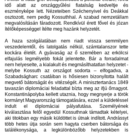
idő alatt az országgyűlési fiatalság kedveltje és
eszményképe lett. Nézeteiben Széchenyivel és Deákkal
osztozott, nem pedig Kossuthhal. A szabad nemzetállam
megvalósításán fáradozott. Rendkívül érett fővel és józan
ítélőképességgel ítélte meg hazánk helyzetét.
A haza szolgálatában nem riadt vissza semmilyen
veszedelemtől, és latolgatás nélkül, számtalanszor tette
kockára életét. A gyávaság az ő szemében az erkölcsi
elfajulás legmélyebb fokát jelentette. Bár a forradalmat
nem helyeselte, a kialakult és megmásíthatatlan helyzetet -
melybe Kossuth az országot sodorta – elfogadva, a
Szabadságharc csatáiban is hősiesen bizonyította halált
megvető bátorságát és vitézségét. A minisztertanács 1849
tavaszán diplomáciai feladattal bízta meg az ifjú őrnagyot.
Konstantinápolyba kellett utaznia, hogy megnyerje a török
kormányt Magyarország támogatására, ezzel a küldetéssel
indult el diplomáciai pályafutása. Személyének
kiválasztása felől egyedül Kossuthnak támadtak kételyei,
aki titokban egy másik küldöttet is útnak indított. Andrássyt
több hetes útja során sem hagyta cserben bátorsága és
találékonysága, a legkülönbözőbb helyzetekben is