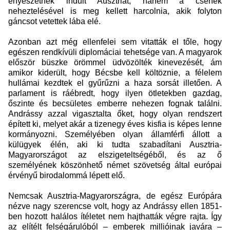
enyészetnek indult Ausztriát, hanem a csehek
neheztelésével is meg kellett harcolnia, akik folyton
gáncsot vetettek lába elé.
Azonban azt még ellenfelei sem vitatták el tőle, hogy
egészen rendkívüli diplomáciai tehetsége van. A magyarok
először büszke örömmel üdvözölték kinevezését, ám
amikor kiderült, hogy Bécsbe kell költöznie, a félelem
hullámai kezdtek el gyűrűzni a haza sorsát illetően. A
parlament is ráébredt, hogy ilyen ötletekben gazdag,
őszinte és becsületes emberre nehezen fognak találni.
Andrássy azzal vigasztalta őket, hogy olyan rendszert
épített ki, melyet akár a tizenegy éves kisfia is képes lenne
kormányozni. Személyében olyan államférfi állott a
külügyek élén, aki ki tudta szabadítani Ausztria-
Magyarországot az elszigeteltségéből, és az ő
személyének köszönhető német szövetség által európai
érvényű birodalommá lépett elő.
Nemcsak Ausztria-Magyarországra, de egész Európára
nézve nagy szerencse volt, hogy az Andrássy ellen 1851-
ben hozott halálos ítéletet nem hajthatták végre rajta. Így
az elítélt felségárulóból – emberek millióinak javára –