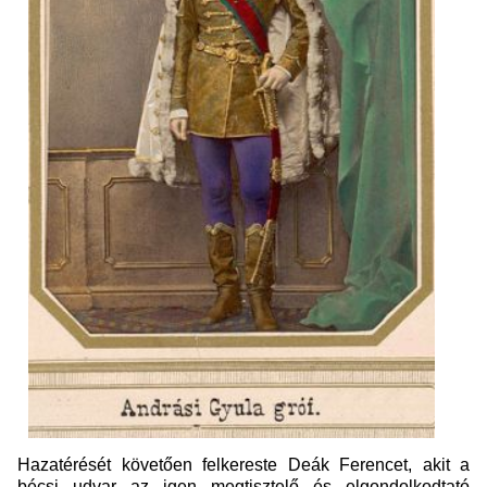
Hazatérését követően felkereste Deák Ferencet, akit a
bécsi udvar az igen megtisztelő és elgondolkodtató