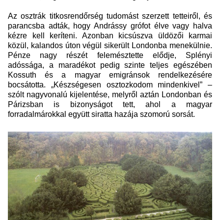
Az osztrák titkosrendőrség tudomást szerzett tetteiről, és
parancsba adták, hogy Andrássy grófot élve vagy halva
kézre kell keríteni. Azonban kicsúszva üldözői karmai
közül, kalandos úton végül sikerült Londonba menekülnie.
Pénze nagy részét felemésztette elődje, Splényi
adóssága, a maradékot pedig szinte teljes egészében
Kossuth és a magyar emigránsok rendelkezésére
bocsátotta. „Készségesen osztozkodom mindenkivel” –
szólt nagyvonalú kijelentése, melyről aztán Londonban és
Párizsban is bizonyságot tett, ahol a magyar
forradalmárokkal együtt siratta hazája szomorú sorsát.