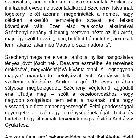
szárnyaltak, ám mindenkor reálisak maradtak. Amikor az
ifjú tizenöt évesen először találkozott Széchenyi Istvánnal,
fogékony lelkét azonnal megérintették a nemes, nagy
célokért lelkesülő nemzetépítő szavai, és lelkes
követőjévé vált. Ezen első találkozás alkalmával
Széchenyi néhány pillanatig mereven nézte az ifjú arcát,
majd így szólt hozzá: „Fiam, belőled bármi lehet, ami csak
lenni akarsz, akár még Magyarország nádora is”.
Széchenyi maga mellé vette, tanította, nyíltan hangoztatva
fényes jövőt jósolt neki. Beavatta eszméibe, és terveinek
örökösévé, megvalósítójává kívánta tenni. A „legnagyobb
magyar” maradandó befolyással volt Andrássy lelki-
szellemi fejlődésére. Amikor a gróf 16 éves korában
súlyosan megbetegedett, Széchenyi végtelenül aggódott
érte. „Tudja meg, – szólt a kezelőorvosához -hogy
nagyobb szolgálatot nem tehet a hazának, mint hogy
visszaadja e fiatalember egészségét”. Féltő gondossággal
egyengette a jövő nagy reménységének útját. Tudta és
hirdette, hogy álmainak, terveinek megvalósítója Andrássy
Gyula lesz.
Amikor a fiatal gróf bekapcsolódott a politikai életbe, rövid