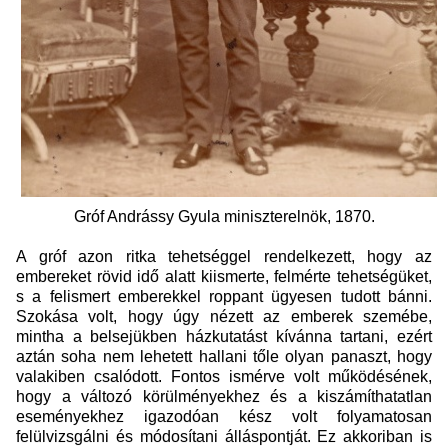
Gróf Andrássy Gyula miniszterelnök, 1870.
A gróf azon ritka tehetséggel rendelkezett, hogy az
embereket rövid idő alatt kiismerte, felmérte tehetségüket,
s a felismert emberekkel roppant ügyesen tudott bánni.
Szokása volt, hogy úgy nézett az emberek szemébe,
mintha a belsejükben házkutatást kívánna tartani, ezért
aztán soha nem lehetett hallani tőle olyan panaszt, hogy
valakiben csalódott. Fontos ismérve volt működésének,
hogy a változó körülményekhez és a kiszámíthatatlan
eseményekhez igazodóan kész volt folyamatosan
felülvizsgálni és módosítani álláspontját. Ez akkoriban is