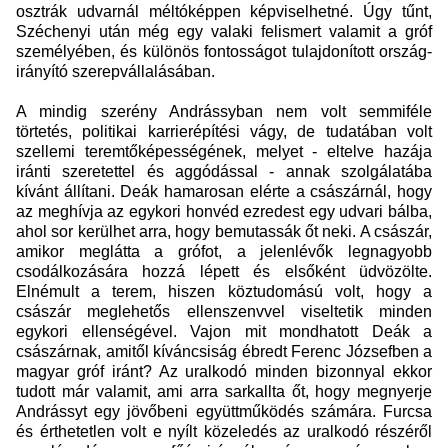
osztrák udvarnál méltóképpen képviselhetné. Úgy tűnt,
Széchenyi után még egy valaki felismert valamit a gróf
személyében, és különös fontosságot tulajdonított ország-
irányító szerepvállalásában.
A mindig szerény Andrássyban nem volt semmiféle
törtetés, politikai karrierépítési vágy, de tudatában volt
szellemi teremtőképességének, melyet - eltelve hazája
iránti szeretettel és aggódással - annak szolgálatába
kívánt állítani. Deák hamarosan elérte a császárnál, hogy
az meghívja az egykori honvéd ezredest egy udvari bálba,
ahol sor kerülhet arra, hogy bemutassák őt neki. A császár,
amikor meglátta a grófot, a jelenlévők legnagyobb
csodálkozására hozzá lépett és elsőként üdvözölte.
Elnémult a terem, hiszen köztudomású volt, hogy a
császár meglehetős ellenszenvvel viseltetik minden
egykori ellenségével. Vajon mit mondhatott Deák a
császárnak, amitől kíváncsiság ébredt Ferenc Józsefben a
magyar gróf iránt? Az uralkodó minden bizonnyal ekkor
tudott már valamit, ami arra sarkallta őt, hogy megnyerje
Andrássyt egy jövőbeni együttműködés számára. Furcsa
és érthetetlen volt e nyílt közeledés az uralkodó részéről