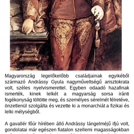
Magyarország legelőkelőbb családjainak egyikéből
származó Andrássy Gyula nagyműveltségű arisztokrata
volt, széles nyelvismerettel. Egyben odaadó hazafinak
ismerték, kinek lelkét a magyarság sorsa iránti
fogékonyság töltötte meg, és személyes sérelmét félretéve,
önzetlenül szolgálta és vezette ki a monarchiát a fizikai és
lelki mélységből.
A gavallér főúr hírében álló Andrássy lángelméjű ifjú volt,
gondolatai már egészen fiatalon szellemi magasságokban