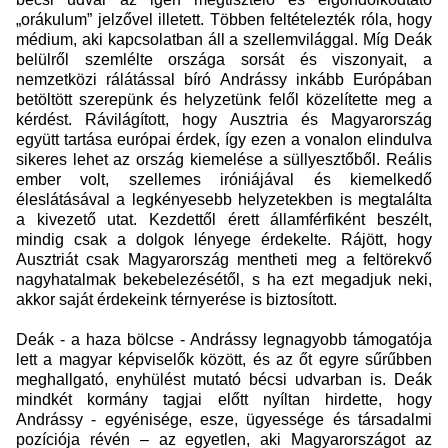
„orákulum” jelzővel illetett. Többen feltételezték róla, hogy
médium, aki kapcsolatban áll a szellemvilággal. Míg Deák
belülről szemlélte országa sorsát és viszonyait, a
nemzetközi rálátással bíró Andrássy inkább Európában
betöltött szerepünk és helyzetünk felől közelítette meg a
kérdést. Rávilágított, hogy Ausztria és Magyarország
együtt tartása európai érdek, így ezen a vonalon elindulva
sikeres lehet az ország kiemelése a süllyesztőből. Reális
ember volt, szellemes iróniájával és kiemelkedő
éleslátásával a legkényesebb helyzetekben is megtalálta
a kivezető utat. Kezdettől érett államférfiként beszélt,
mindig csak a dolgok lényege érdekelte. Rájött, hogy
Ausztriát csak Magyarország mentheti meg a feltörekvő
nagyhatalmak bekebelezésétől, s ha ezt megadjuk neki,
akkor saját érdekeink térnyerése is biztosított.
Deák - a haza bölcse - Andrássy legnagyobb támogatója
lett a magyar képviselők között, és az őt egyre sűrűbben
meghallgató, enyhülést mutató bécsi udvarban is. Deák
mindkét kormány tagjai előtt nyíltan hirdette, hogy
Andrássy - egyénisége, esze, ügyessége és társadalmi
pozíciója révén – az egyetlen, aki Magyarországot az