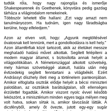
tudták róla, hogy nagy rajongója és ismerője
Shakespearenek és Goethenek, könyvtára pedig gazdag
tárháza a világirodalom remekeinek.
Többször lehetett tőle hallani: „Ezt vagy amazt nem
tanulmányozom. Ha tudnám, igen nagy fáradtságba
kerülne, hogy elfeledjem.”
Azon az elven volt, hogy: „Agyunk megtöltésével
óvatosnak kell lennünk, mert a gondolkodásra is kell hely.”
Azon államférfiak közé tartozott, akik az életüket messze
meghaladó hatású művet alkottak. Segített felépíteni a
modern magyar államot, s biztosította annak helyét a
világpolitikában. A Németországgal alkotott szövetség,
mely hármas szövetséggé alakult, halála után még
évtizedekig segített fenntartani a világbékét. Ezért
Andrássyt díszhely illeti meg a történelem panteonjában.
Amikor elfoglalta osztrák elődje helyét a bécsi miniszteri
palotában, az osztrákok barátságtalan, sőt ellenséges
érzülettel fogadták. Amikor viszont nyolc évvel később
leköszönt, a minisztérium minden egyes tagja mélyen meg
volt hatva, sokan sírtak is, amikor távozását látták. A
dicsfényből, amely őt övezte, jutott egy-egy sugár