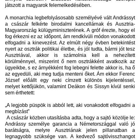
játszott a magyarok felemelkedésében.
A monarchia legbefolyásosabb személyévé vált Andrássyt
a császár felkérte birodalmi kancellárnak és Ausztria-
Magyarország külügyminiszterének. A gróf érezte, hogy el
fog érkezni ez az időpont, ám rendkívüli módon vonakodott
elfogadni a kinevezést. Az elmúlt négy évben betekintést
nyert az osztrák politikai életbe, és jól tudta, bármi jót tesz
Ausztriával, akkor is számolnia kell a nehezített
körülménnyel, miszerint ő nem osztrákként avatkozik az
ügyeikbe, s ez árnyékként fog lebegni felette akkor is, ha ő
az egyedüli, aki meg tudja menteni őket. Ám ekkor Ferenc
József előállt egy neki címzett különös kijelentéssel,
melyet kettőjükön, valamint Deákon és Sissyn kívül senki
sem érthetett:
„A legjobb püspök is abból lett, aki vonakodott elfogadni a
megbízást”
A császár közben utasításba adta, hogy a sajtó közölje le:
Andrássy személye garancia a Németországgal való jó
barátságra, melyre Ausztriának jelen pillanatban a
legnagyobb szüksége van. A kedvező sajtóvisszhangot