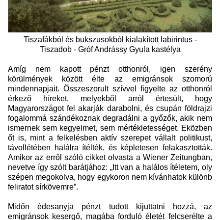
Tiszafákból és bukszusokból kialakított labirintus -
Tiszadob - Gróf Andrássy Gyula kastélya
Amíg nem kapott pénzt otthonról, igen szerény
körülmények között élte az emigránsok szomorú
mindennapjait. Összeszorult szívvel figyelte az otthonról
érkező híreket, melyekből arról értesült, hogy
Magyarországot fel akarják darabolni, és csupán földrajzi
fogalommá szándékoznak degradálni a győzők, akik nem
ismernek sem kegyelmet, sem mértékletességet. Eközben
őt is, mint a felkelésben aktív szerepet vállalt politikust,
távollétében halálra ítélték, és képletesen felakasztották.
Amikor az erről szóló cikket olvasta a Wiener Zeitungban,
nevetve így szólt barátjához: „Itt van a halálos ítéletem, oly
szépen megokolva, hogy egykoron nem kívánhatok különb
feliratot sírkövemre”.
Midőn édesanyja pénzt tudott kijuttatni hozzá, az
emigránsok kesergő, magába forduló életét felcserélte a