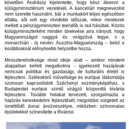
követően Andrássy kijelentette, hogy kész átvenni a
külügyminisztérium vezetését. A kancellári megnevezést
nem szerette használni, bár a munkakört teljes egészében
ellátta, sőt volt egy rövidebb időszak, mikor mindezek
mellett a pénzügyminiszteri teendők is reá hárultak. Közös
külügyminiszterként minden törekvése arra irányult, hogy
Magyarországot naggyá és virágzóvá tegye, s a
monarchián - új nevén: Ausztria-Magyarország – belül a
korábbiaknál előnyösebb helyzetbe hozza.
Miniszterelnöksége rövid ideje alatt – amikor mindent
alapjaiban kellett megalkotnia - igyekezett hazájának
nemcsak politikai és gazdasági, de kulturális életét is
fejleszteni. Széleskörű műveltsége és európai látásmódja
szorosan kapcsolódott Széchenyi eszményképéhez, s
Budapestet európai szintű virágzó központtá kívánta
fejleszteni. További hidakat tervezett, szorgalmazta a
hajózás kereskedelmi fejlesztését, megoldást sürgetett az
ismétlődő dunai árvízveszélyre, miközben színvonalas
épületekkel színesítette a fővárost.