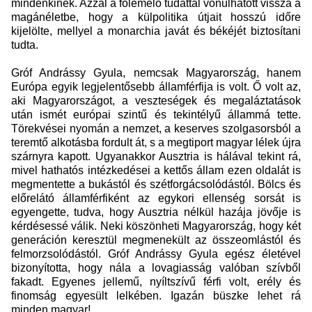
mindenkinek. Azzal a fölemelő tudattal vonulhatott vissza a
magánéletbe, hogy a külpolitika útjait hosszú időre
kijelölte, mellyel a monarchia javát és békéjét biztosítani
tudta.
Gróf Andrássy Gyula, nemcsak Magyarország, hanem
Európa egyik legjelentősebb államférfija is volt. Ő volt az,
aki Magyarországot, a veszteségek és megaláztatások
után ismét európai szintű és tekintélyű állammá tette.
Törekvései nyomán a nemzet, a keserves szolgasorsból a
teremtő alkotásba fordult át, s a megtiport magyar lélek újra
szárnyra kapott. Ugyanakkor Ausztria is hálával tekint rá,
mivel hathatós intézkedései a kettős állam ezen oldalát is
megmentette a bukástól és szétforgácsolódástól. Bölcs és
előrelátó államférfiként az egykori ellenség sorsát is
egyengette, tudva, hogy Ausztria nélkül hazája jövője is
kérdésessé válik. Neki köszönheti Magyarország, hogy két
generáción keresztül megmenekült az összeomlástól és
felmorzsolódástól. Gróf Andrássy Gyula egész életével
bizonyította, hogy nála a lovagiasság valóban szívből
fakadt. Egyenes jellemű, nyíltszívű férfi volt, erély és
finomság egyesült lelkében. Igazán büszke lehet rá
minden magyar!