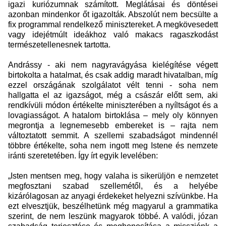
igazi kuriózumnak számított. Meglátásai és döntései
azonban mindenkor őt igazolták. Abszolút nem becsülte a
fix programmal rendelkező minisztereket. A megkövesedett
vagy idejétmúlt ideákhoz való makacs ragaszkodást
természetellenesnek tartotta.
Andrássy - aki nem nagyravágyása kielégítése végett
birtokolta a hatalmat, és csak addig maradt hivatalban, míg
ezzel országának szolgálatot vélt tenni - soha nem
hallgatta el az igazságot, még a császár előtt sem, aki
rendkívüli módon értékelte miniszterében a nyíltságot és a
lovagiasságot. A hatalom birtoklása – mely oly könnyen
megrontja a legnemesebb embereket is – rajta nem
változtatott semmit. A szellemi szabadságot mindennél
többre értékelte, soha nem ingott meg Istene és nemzete
iránti szeretetében.
Így írt egyik levelében:
„Isten mentsen meg, hogy valaha is sikerüljön e nemzetet
megfosztani szabad szellemétől, és a helyébe
kizárólagosan az anyagi érdekeket helyezni szívünkbe. Ha
ezt elvesztjük, beszélhetünk még magyarul a grammatika
szerint, de nem leszünk magyarok többé. A valódi, józan