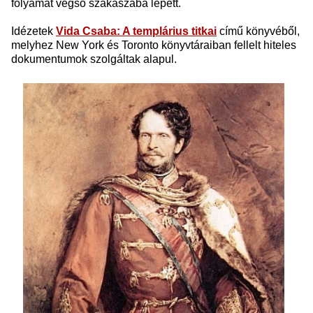
folyamat végső szakaszába lépett.
Idézetek
Vida Csaba: A templárius titkai
című könyvéből,
melyhez New York és Toronto könyvtáraiban fellelt hiteles
dokumentumok szolgáltak alapul.