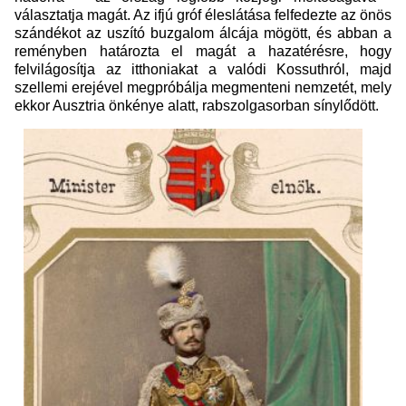
választatja magát. Az ifjú gróf éleslátása felfedezte az önös
szándékot az uszító buzgalom álcája mögött, és abban a
reményben határozta el magát a hazatérésre, hogy
felvilágosítja az itthoniakat a valódi Kossuthról, majd
szellemi erejével megpróbálja megmenteni nemzetét, mely
ekkor Ausztria önkénye alatt, rabszolgasorban sínylődött.