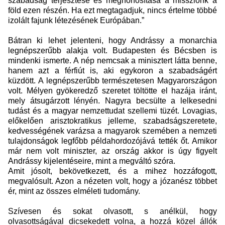
szabadság terjesztése és meghonosítása a missziónk a
föld ezen részén. Ha ezt megtagadjuk, nincs értelme többé
izolált fajunk létezésének Európában.”
Bátran ki lehet jelenteni, hogy Andrássy a monarchia
legnépszerűbb alakja volt. Budapesten és Bécsben is
mindenki ismerte. A nép nemcsak a minisztert látta benne,
hanem azt a férfiút is, aki egykoron a szabadságért
küzdött. A legnépszerűbb természetesen Magyarországon
volt. Mélyen gyökeredző szeretet töltötte el hazája iránt,
mely átsugárzott lényén. Nagyra becsülte a lelkesedni
tudást és a magyar nemzettudat szellemi tüzét. Lovagias,
előkelően arisztokratikus jelleme, szabadságszeretete,
kedvességének varázsa a magyarok szemében a nemzeti
tulajdonságok legfőbb példahordozójává tették őt. Amikor
már nem volt miniszter, az ország akkor is úgy figyelt
Andrássy kijelentéseire, mint a megváltó szóra.
Amit jósolt, bekövetkezett, és a mihez hozzáfogott,
megvalósult. Azon a nézeten volt, hogy a józanész többet
ér, mint az összes elméleti tudomány.
Szívesen és sokat olvasott, s anélkül, hogy
olvasottságával dicsekedett volna, a hozzá közel állók