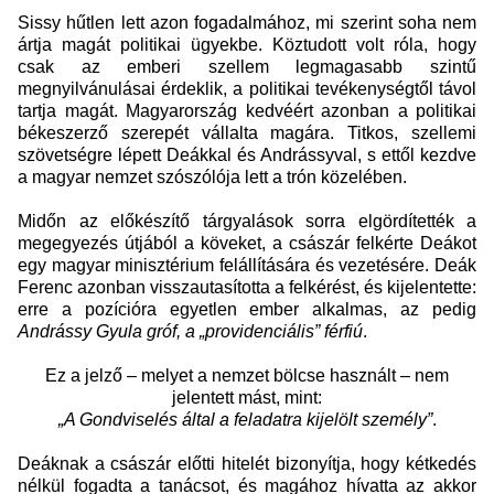
Sissy hűtlen lett azon fogadalmához, mi szerint soha nem
ártja magát politikai ügyekbe. Köztudott volt róla, hogy
csak az emberi szellem legmagasabb szintű
megnyilvánulásai érdeklik, a politikai tevékenységtől távol
tartja magát. Magyarország kedvéért azonban a politikai
békeszerző szerepét vállalta magára. Titkos, szellemi
szövetségre lépett Deákkal és Andrássyval, s ettől kezdve
a magyar nemzet szószólója lett a trón közelében.
Midőn az előkészítő tárgyalások sorra elgördítették a
megegyezés útjából a köveket, a császár felkérte Deákot
egy magyar minisztérium felállítására és vezetésére. Deák
Ferenc azonban visszautasította a felkérést, és kijelentette:
erre a pozícióra egyetlen ember alkalmas, az pedig
Andrássy Gyula gróf, a „providenciális” férfiú
.
Ez a jelző – melyet a nemzet bölcse használt – nem
jelentett mást, mint:
„A Gondviselés által a feladatra kijelölt személy”
.
Deáknak a császár előtti hitelét bizonyítja, hogy kétkedés
nélkül fogadta a tanácsot, és magához hívatta az akkor