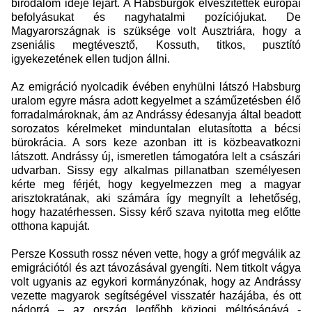
birodalom ideje lejárt. A Habsburgok elveszítették európai
befolyásukat és nagyhatalmi pozíciójukat. De
Magyarországnak is szüksége volt Ausztriára, hogy a
zseniális megtévesztő, Kossuth, titkos, pusztító
igyekezetének ellen tudjon állni.
Az emigráció nyolcadik évében enyhülni látszó Habsburg
uralom egyre másra adott kegyelmet a száműzetésben élő
forradalmároknak, ám az Andrássy édesanyja által beadott
sorozatos kérelmeket minduntalan elutasította a bécsi
bürokrácia. A sors keze azonban itt is közbeavatkozni
látszott. Andrássy új, ismeretlen támogatóra lelt a császári
udvarban. Sissy egy alkalmas pillanatban személyesen
kérte meg férjét, hogy kegyelmezzen meg a magyar
arisztokratának, aki számára így megnyílt a lehetőség,
hogy hazatérhessen. Sissy kérő szava nyitotta meg előtte
otthona kapuját.
Persze Kossuth rossz néven vette, hogy a gróf megválik az
emigrációtól és azt távozásával gyengíti. Nem titkolt vágya
volt ugyanis az egykori kormányzónak, hogy az Andrássy
vezette magyarok segítségével visszatér hazájába, és ott
nádorrá – az ország legfőbb közjogi méltóságává -