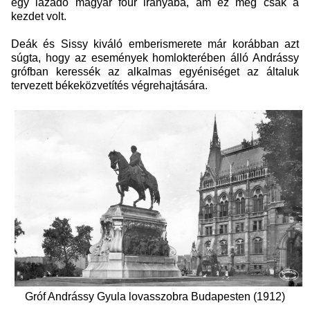
egy lázadó magyar főúr irányába, ám ez még csak a
kezdet volt.
Deák és Sissy kiváló emberismerete már korábban azt
súgta, hogy az események homlokterében álló Andrássy
grófban keressék az alkalmas egyéniséget az általuk
tervezett békeközvetítés végrehajtására.
Gróf Andrássy Gyula lovasszobra Budapesten (1912)