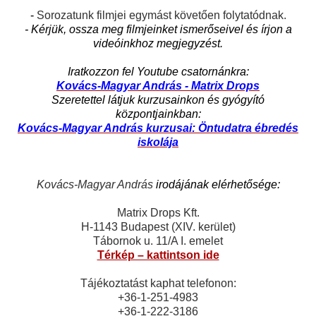
-
Sorozatunk filmjei egymást követően folytatódnak.
- Kérjük, ossza meg filmjeinket ismerőseivel és írjon a
videóinkhoz megjegyzést.
Iratkozzon fel Youtube csatornánkra:
Kovács-Magyar András - Matrix Drops
Szeretettel látjuk kurzusainkon és gyógyító
központjainkban:
Kovács-Magyar András kurzusai: Öntudatra ébredés
iskolája
Kovács-Magyar András
irodájának elérhetősége:
Matrix Drops Kft.
H-1143 Budapest (XIV. kerület)
Tábornok u. 11/A I. emelet
Térkép – kattintson ide
Tájékoztatást kaphat telefonon:
+36-1-251-4983
+36-1-222-3186