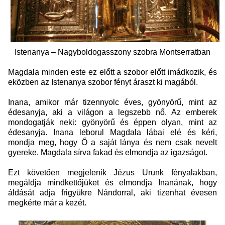
Istenanya – Nagyboldogasszony szobra Montserratban
Magdala minden este ez előtt a szobor előtt imádkozik, és
eközben az Istenanya szobor fényt áraszt ki magából.
Inana, amikor már tizennyolc éves, gyönyörű, mint az
édesanyja, aki a világon a legszebb nő. Az emberek
mondogatják neki: gyönyörű és éppen olyan, mint az
édesanyja. Inana leborul Magdala lábai elé és kéri,
mondja meg, hogy Ő a saját lánya és nem csak nevelt
gyereke. Magdala sírva fakad és elmondja az igazságot.
Ezt követően megjelenik Jézus Urunk fényalakban,
megáldja mindkettőjüket és elmondja Inanának, hogy
áldását adja frigyükre Nándorral, aki tizenhat évesen
megkérte már a kezét.