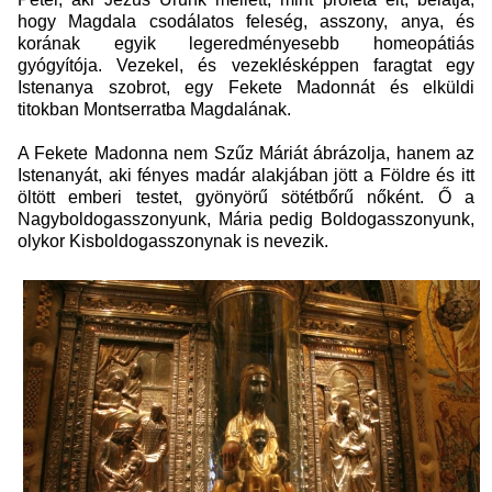
hogy Magdala csodálatos feleség, asszony, anya, és
korának egyik legeredményesebb homeopátiás
gyógyítója. Vezekel, és vezeklésképpen faragtat egy
Istenanya szobrot, egy Fekete Madonnát és elküldi
titokban Montserratba Magdalának.
A Fekete Madonna nem Szűz Máriát ábrázolja, hanem az
Istenanyát, aki fényes madár alakjában jött a Földre és itt
öltött emberi testet, gyönyörű sötétbőrű nőként. Ő a
Nagyboldogasszonyunk, Mária pedig Boldogasszonyunk,
olykor Kisboldogasszonynak is nevezik.