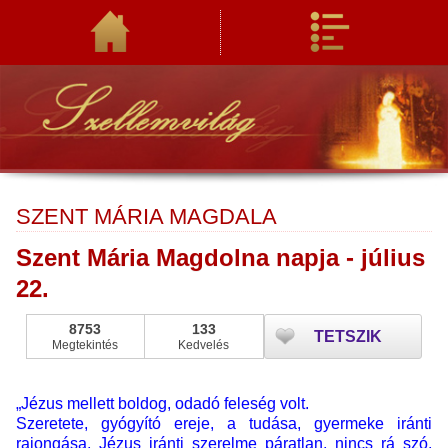
SZENT MÁRIA MAGDALA
Szent Mária Magdolna napja - július
22.
8753
133
TETSZIK
Megtekintés
Kedvelés
„Jézus mellett boldog, odadó feleség volt.
Szeretete, gyógyító ereje, a tudása, gyermeke iránti
rajongása, Jézus iránti szerelme páratlan, nincs rá szó,