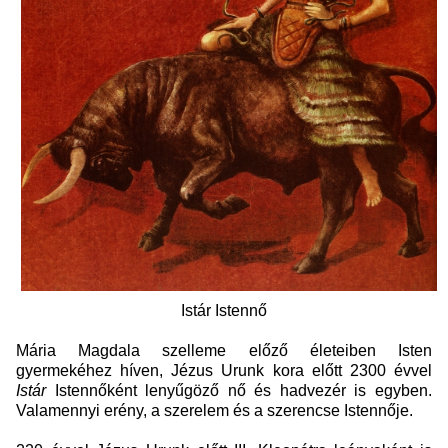
Istár Istennő
Mária Magdala szelleme előző életeiben Isten
gyermekéhez híven, Jézus Urunk kora előtt 2300 évvel
Istár
Istennőként lenyűgöző nő és hadvezér is egyben.
Valamennyi erény, a szerelem és a szerencse Istennője.