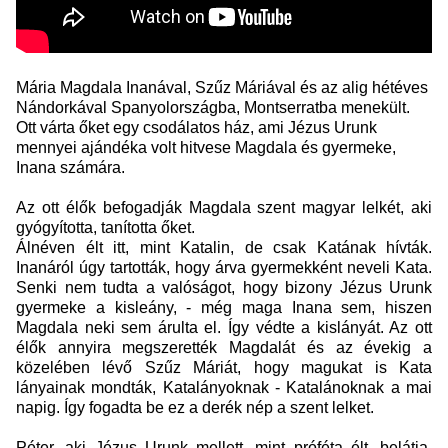
Mária Magdala Inanával, Szűz Máriával és az alig hétéves
Nándorkával Spanyolországba, Montserratba menekült.
Ott várta őket egy csodálatos ház, ami Jézus Urunk
mennyei ajándéka volt hitvese Magdala és gyermeke,
Inana számára.
Az ott élők befogadják Magdala szent magyar lelkét, aki
gyógyította, tanította őket.
Álnéven élt itt, mint Katalin, de csak Katának hívták.
Inanáról úgy tartották, hogy árva gyermekként neveli Kata.
Senki nem tudta a valóságot, hogy bizony Jézus Urunk
gyermeke a kisleány, - még maga Inana sem, hiszen
Magdala neki sem árulta el. Így védte a kislányát. Az ott
élők annyira megszerették Magdalát és az évekig a
közelében lévő Szűz Máriát, hogy magukat is Kata
lányainak mondták, Katalányoknak - Katalánoknak a mai
napig. Így fogadta be ez a derék nép a szent lelket.
Péter, aki Jézus Urunk mellett, mint próféta élt, belátja,