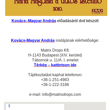
Kovács–Magyar András
előadásáról dvd készült
Kovács-Magyar András
irodájának elérhetősége:
Matrix Drops Kft.
H-1143 Budapest (XIV. kerület)
Tábornok u. 11/A. I. emelet
Térkép – kattintson ide
Tájékoztatást kaphat telefonon:
+36-1-251-4983
+36-1-222-3186
e-mail: info@matrixdrops.com