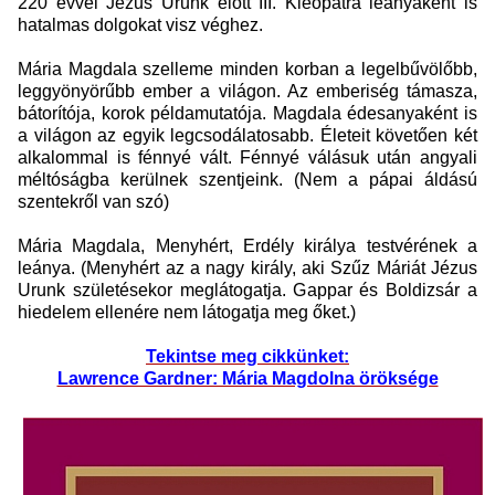
220 évvel Jézus Urunk előtt III. Kleopátra leányaként is
hatalmas dolgokat visz véghez.
Mária Magdala szelleme minden korban a legelbűvölőbb,
leggyönyörűbb ember a világon. Az emberiség támasza,
bátorítója, korok példamutatója. Magdala édesanyaként is
a világon az egyik legcsodálatosabb. Életeit követően két
alkalommal is fénnyé vált. Fénnyé válásuk után angyali
méltóságba kerülnek szentjeink. (Nem a pápai áldású
szentekről van szó)
Mária Magdala, Menyhért, Erdély királya testvérének a
leánya. (Menyhért az a nagy király, aki Szűz Máriát Jézus
Urunk születésekor meglátogatja. Gappar és Boldizsár a
hiedelem ellenére nem látogatja meg őket.)
Tekintse meg cikkünket:
Lawrence Gardner: Mária Magdolna öröksége