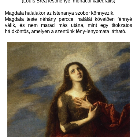
(Louis Brea festménye, monacoi katedrális)
Magdala halálakor az Istenanya szobor könnyezik.
Magdala teste néhány perccel halálát követően fénnyé
válik, és nem marad más utána, mint egy titokzatos
hálóköntös, amelyen a szentünk fény-lenyomata látható.