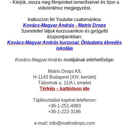
- Kérjük, ossza meg filmjeinket ismerőseivel és írjon a
videóinkhoz megjegyzést.
Iratkozzon fel Youtube csatornánkra:
Kovács-Magyar András - Matrix Drops
Szeretettel látjuk kurzusainkon és gyógyító
központjainkban:
Kovács-Magyar András kurzusai: Öntudatra ébredés
iskolája
Kovács-Magyar András
irodájának elérhetősége:
Matrix Drops Kft.
H-1143 Budapest (XIV. kerület)
Tábornok u. 11/A I. emelet
Térkép – kattintson ide
Tájékoztatást kaphat telefonon:
+36-1-251-4983
+36-1-222-3186
e-mail: info@matrixdrops.com