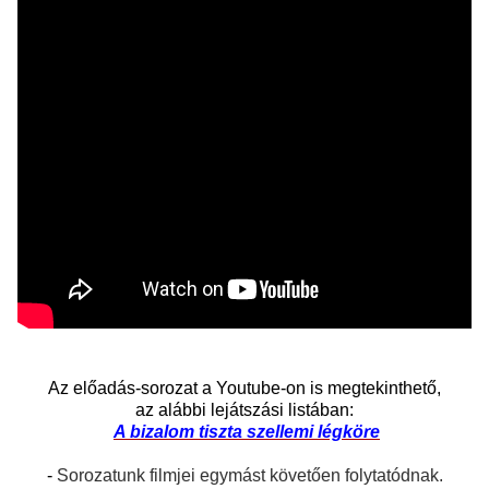
Az előadás-sorozat a Youtube-on is megtekinthető,
az alábbi lejátszási listában:
A
bizalom tiszta szellemi légköre
-
Sorozatunk filmjei egymást követően folytatódnak.