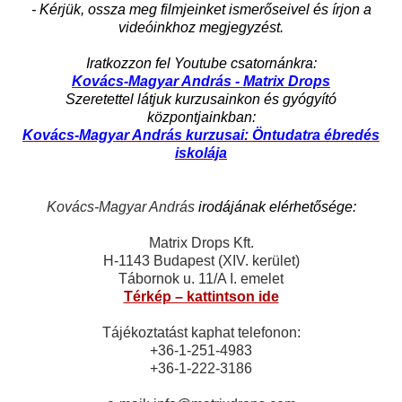
- Kérjük, ossza meg filmjeinket ismerőseivel és írjon a
videóinkhoz megjegyzést.
Iratkozzon fel Youtube csatornánkra:
Kovács-Magyar András - Matrix Drops
Szeretettel látjuk kurzusainkon és gyógyító
központjainkban:
Kovács-Magyar András kurzusai: Öntudatra ébredés
iskolája
Kovács-Magyar András
irodájának elérhetősége:
Matrix Drops Kft.
H-1143 Budapest (XIV. kerület)
Tábornok u. 11/A I. emelet
Térkép – kattintson ide
Tájékoztatást kaphat telefonon:
+36-1-251-4983
+36-1-222-3186