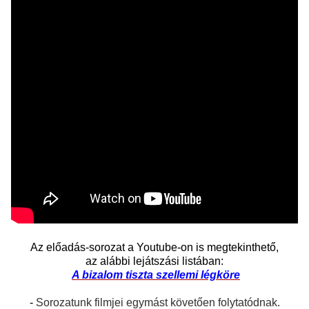
Az előadás-sorozat a Youtube-on is megtekinthető,
az alábbi lejátszási listában:
A
bizalom tiszta szellemi légköre
-
Sorozatunk filmjei egymást követően folytatódnak.