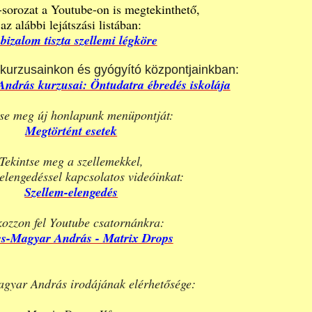
-sorozat a Youtube-on is megtekinthető,
az alábbi lejátszási listában:
bizalom tiszta szellemi légköre
k kurzusainkon és gyógyító központjainkban:
ndrás kurzusai: Öntudatra ébredés iskolája
tse meg új honlapunk menüpontját:
Megtörtént esetek
Tekintse meg a szellemekkel,
elengedéssel kapcsolatos videóinkat:
Szellem-elengedés
kozzon fel Youtube csatornánkra:
cs-Magyar András - Matrix Drops
gyar András irodájának elérhetősége: