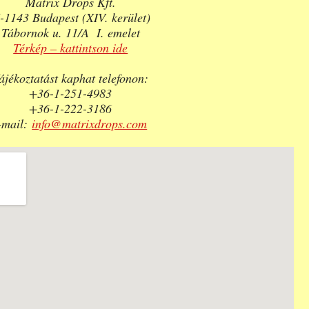
Matrix Drops Kft.
-1143 Budapest (XIV. kerület)
Tábornok u. 11/A I. emelet
Térkép – kattintson ide
ájékoztatást kaphat telefonon:
+36-1-251-4983
+36-1-222-3186
-mail:
info@matrixdrops.com