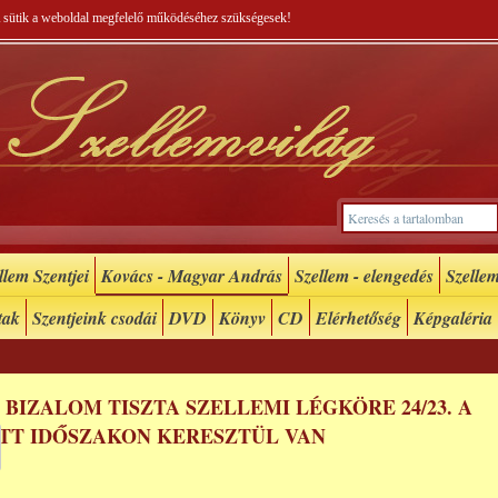
 A sütik a weboldal megfelelő működéséhez szükségesek!
lem Szentjei
Kovács - Magyar András
Szellem - elengedés
Szellem
tak
Szentjeink csodái
DVD
Könyv
CD
Elérhetőség
Képgaléria
BIZALOM TISZTA SZELLEMI LÉGKÖRE 24/23. A
TT IDŐSZAKON KERESZTÜL VAN