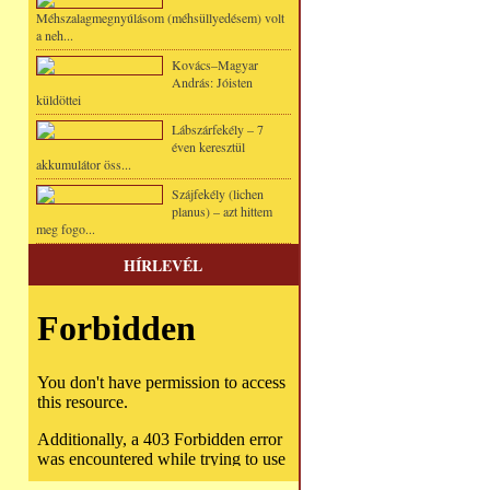
Méhszalagmegnyúlásom (méhsüllyedésem) volt
a neh...
Kovács–Magyar
András: Jóisten
küldöttei
Lábszárfekély – 7
éven keresztül
akkumulátor öss...
Szájfekély (lichen
planus) – azt hittem
meg fogo...
HÍRLEVÉL