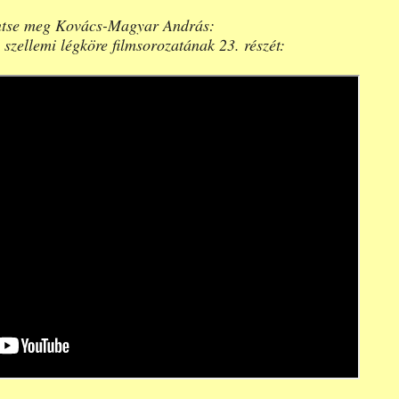
ntse meg Kovács-Magyar András:
 szellemi légköre filmsorozatának 23. részét: