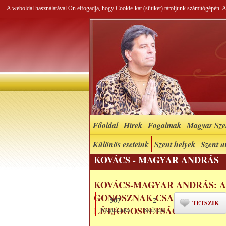
A weboldal használatával Ön elfogadja, hogy Cookie-kat (sütiket) tároljunk számítógépén.
Főoldal
Hírek
Fogalmak
Magyar Szel
Különös eseteink
Szent helyek
Szent u
KOVÁCS - MAGYAR ANDRÁS
KOVÁCS-MAGYAR ANDRÁS: A 
GONOSZNAK CSAK EGY ADO
507
2
TETSZIK
LÉTJOGOSULTSÁGA
Megtekintés
Kedvelés