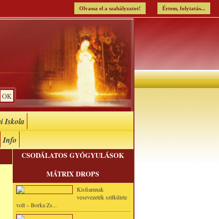
Olvassa el a szabályzatot!
Értem, folytatás...
i Iskola
Info
CSODÁLATOS GYÓGYULÁSOK
MÁTRIX DROPS
Kisfiamnak
vesevezeték szűkülete
volt – Borka Zs...