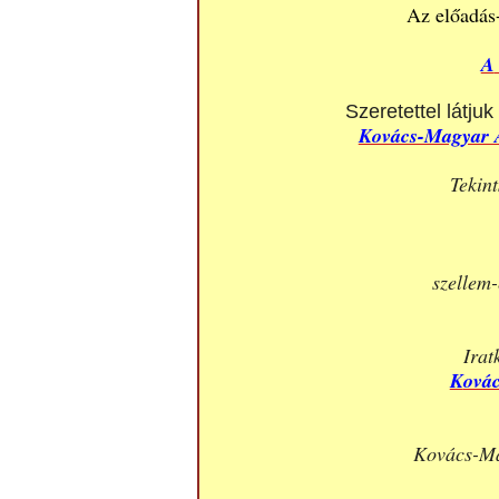
Az előadás
A
Szeretettel látju
Kovács-Magyar A
Tekin
szellem-
Irat
K
ová
Kovács-Ma