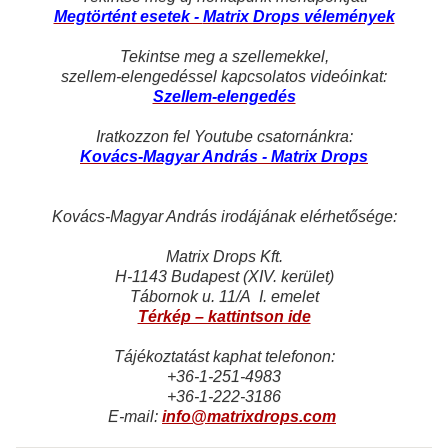
Megtörtént esetek -
Matrix Drops vélemények
Tekintse meg a szellemekkel,
szellem-elengedéssel kapcsolatos videóinkat:
Szellem-elengedés
Iratkozzon fel Youtube csatornánkra:
K
ovács-Magyar András - Matrix Drops
Kovács-Magyar András irodájának elérhetősége:
Matrix Drops Kft.
H-1143 Budapest (XIV. kerület)
Tábornok u. 11/A I. emelet
Térkép – kattintson ide
Tájékoztatást kaphat telefonon:
+36-1-251-4983
+36-1-222-3186
E-mail:
info@matrixdrops.com