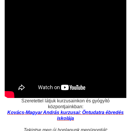
Szeretettel látjuk kurzusainkon és gyógyító
központjainkban:
Kovács-Magyar András kurzusai: Öntudatra ébredés
iskolája
Tekintse meg új honlapunk menüpontját: