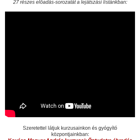
27 részes előadás-sorozatát a lejátszási listánkban:
Szeretettel látjuk kurzusainkon és gyógyító
központjainkban: