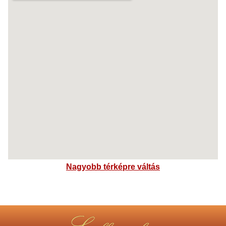
Nagyobb térképre váltás