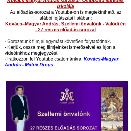
Kovács-Magyar András kurzusai: Öntudatra ébredés
iskolája
Az előadás-sorozat a Youtube-on is megtekinthető, az
alábbi lejátszási listában:
Kovács–Magyar András: Szellemi önvalónk - Valódi én
- 27 részes előadás-sorozat
-
Sorozatunk filmjei egymást követően folytatódnak.
- Kérjük, ossza meg filmjeinket ismerőseivel és írjon a
videóinkhoz megjegyzést.
- Iratkozzon fel Youtube csatornánkra:
Kovács-Magyar
András - Matrix Drops