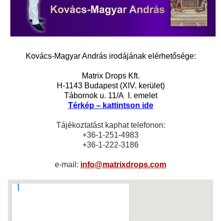
Kovács-Magyar András
irodájának elérhetősége:
Matrix Drops Kft.
H-1143 Budapest (XIV. kerület)
Tábornok u. 11/A I. emelet
Térkép – kattintson ide
Tájékoztatást kaphat telefonon:
+36-1-251-4983
+36-1-222-3186
e-mail:
info@matrixdrops.com