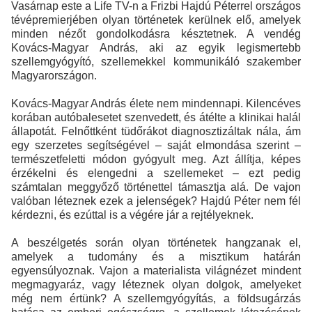
Vasárnap este a Life TV-n a Frizbi Hajdú Péterrel országos
tévépremierjében olyan történetek kerülnek elő, amelyek
minden nézőt gondolkodásra késztetnek. A vendég
Kovács-Magyar András, aki az egyik legismertebb
szellemgyógyító, szellemekkel kommunikáló szakember
Magyarországon.
Kovács-Magyar András élete nem mindennapi. Kilencéves
korában autóbalesetet szenvedett, és átélte a klinikai halál
állapotát. Felnőttként tüdőrákot diagnosztizáltak nála, ám
egy szerzetes segítségével – saját elmondása szerint –
természetfeletti módon gyógyult meg. Azt állítja, képes
érzékelni és elengedni a szellemeket – ezt pedig
számtalan meggyőző történettel támasztja alá. De vajon
valóban léteznek ezek a jelenségek? Hajdú Péter nem fél
kérdezni, és ezúttal is a végére jár a rejtélyeknek.
A beszélgetés során olyan történetek hangzanak el,
amelyek a tudomány és a misztikum határán
egyensúlyoznak. Vajon a materialista világnézet mindent
megmagyaráz, vagy léteznek olyan dolgok, amelyeket
még nem értünk? A szellemgyógyítás, a földsugárzás