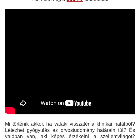
Mi történik akkor, ha valaki visszatér a klinikai halálból?
Létezhet gyógyulás az orvostudomány határain túl? És
valóban van, aki képes érzékelni a szellemvilágot?