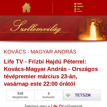
KOVÁCS - MAGYAR ANDRÁS
Life TV - Frizbi Hajdú Péterrel:
Kovács-Magyar András - Országos
tévépremier március 23-án,
vasárnap este 22:00 órától
518
2
TETSZIK
Megtekintés
Kedvelés
Tekintse meg a
Life TV
előzetesét: