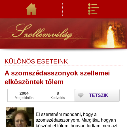
KÜLÖNÖS ESETEINK
A szomszédasszonyok szellemei
elköszöntek tőlem
2004
8
TETSZIK
Megtekintés
Kedvelés
El szeretném mondani, hogy a
szomszédasszonyom, Margitka, hogyan
köszönt el tőlem, hogyan tudtam meg azt,