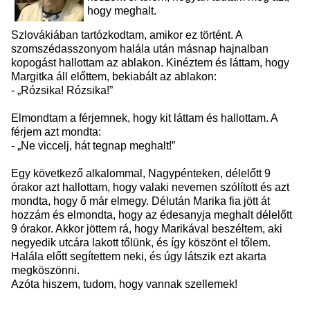
hogy meghalt.
Szlovákiában tartózkodtam, amikor ez történt. A
szomszédasszonyom halála után másnap hajnalban
kopogást hallottam az ablakon. Kinéztem és láttam, hogy
Margitka áll előttem, bekiabált az ablakon:
-
„Rózsika! Rózsika!”
Elmondtam a férjemnek, hogy kit láttam és hallottam. A
férjem azt mondta:
- „Ne viccelj, hát tegnap meghalt!”
Egy következő alkalommal, Nagypénteken, délelőtt 9
órakor azt hallottam, hogy valaki nevemen szólított és azt
mondta, hogy ő már elmegy. Délután Marika fia jött át
hozzám és elmondta, hogy az édesanyja meghalt délelőtt
9 órakor. Akkor jöttem rá, hogy Marikával beszéltem, aki
negyedik utcára lakott tőlünk, és így köszönt el tőlem.
Halála előtt segítettem neki, és úgy látszik ezt akarta
megköszönni.
Azóta hiszem, tudom, hogy vannak szellemek!