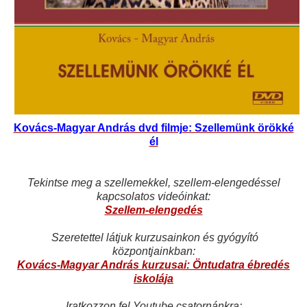
Kovács-Magyar András dvd filmje: Szellemünk örökké
él
Tekintse meg a szellemekkel, szellem-elengedéssel
kapcsolatos videóinkat:
Szellem-elengedés
Szeretettel látjuk kurzusainkon és gyógyító
központjainkban:
Kovács-Magyar András kurzusai: Öntudatra ébredés
iskolája
Iratkozzon fel Youtube csatornánkra: