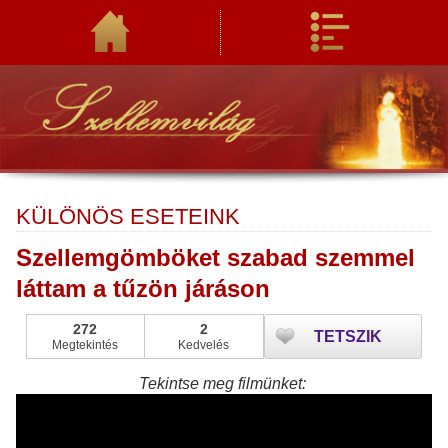
KÜLÖNÖS ESETEINK
Szellemgömböket szabad szemmel
láttam a tűzön járáson
272
2
TETSZIK
Megtekintés
Kedvelés
Tekintse meg filmünket: