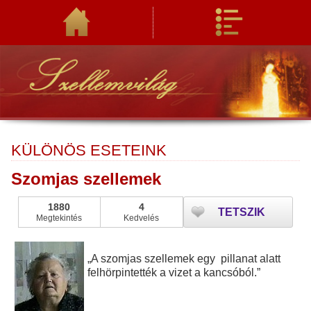
KÜLÖNÖS ESETEINK
Szomjas szellemek
1880
4
TETSZIK
Megtekintés
Kedvelés
„A szomjas szellemek egy
pillanat alatt
felhörpintették a vizet a kancsóból.”