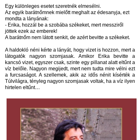
Egy különleges esetet szeretnék elmesélni.
Az egyik barátnőmnek mielőtt meghalt az édesanyja, ezt
mondta a lányának:
- Erika, hozzál be a szobába székeket, mert messziről
jöttek ezek az emberek!
A barátnőm nem látott senkit, de azért bevitte a székeket.
A haldokló néni kérte a lányát, hogy vizet is hozzon, mert a
látogatók nagyon szomjasak. Amikor Erika bevitte a
kancsó vizet, egyszer csak, szinte egy pillanat alatt eltűnt a
víz belőle. Nagyon megijedt, mert nem tudta mire vélni ezt
a furcsaságot. A szellemek, akik az idős nénit kísérték a
Túlvilágra, tényleg nagyon szomjasak voltak, ha a víz ilyen
hirtelen eltűnt…