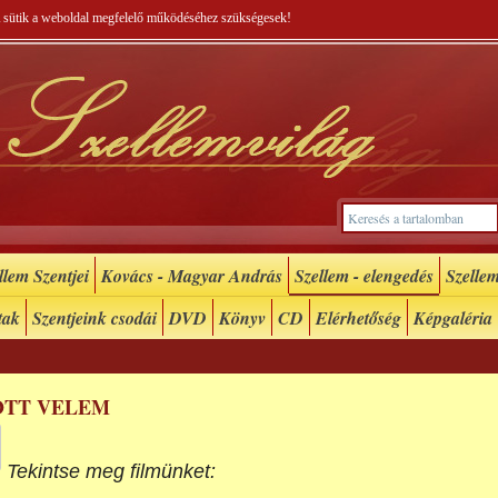
 A sütik a weboldal megfelelő működéséhez szükségesek!
lem Szentjei
Kovács - Magyar András
Szellem - elengedés
Szellem
tak
Szentjeink csodái
DVD
Könyv
CD
Elérhetőség
Képgaléria
OTT VELEM
Tekintse meg filmünket: