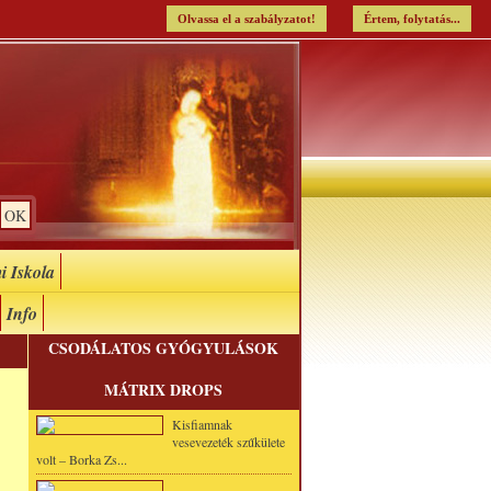
Olvassa el a szabályzatot!
Értem, folytatás...
i Iskola
Info
CSODÁLATOS GYÓGYULÁSOK
MÁTRIX DROPS
Kisfiamnak
vesevezeték szűkülete
volt – Borka Zs...