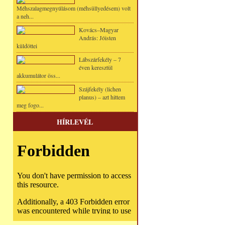
Méhszalagmegnyúlásom (méhsüllyedésem) volt
a neh...
Kovács–Magyar
András: Jóisten
küldöttei
Lábszárfekély – 7
éven keresztül
akkumulátor öss...
Szájfekély (lichen
planus) – azt hittem
meg fogo...
HÍRLEVÉL