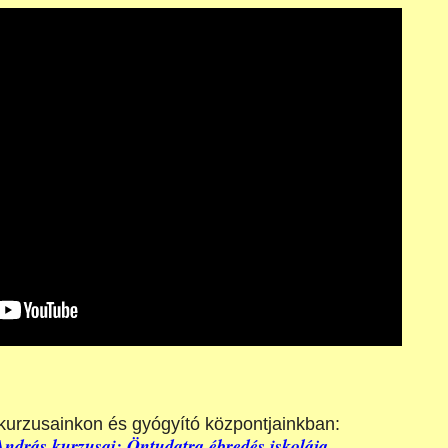
k kurzusainkon és gyógyító központjainkban:
drás kurzusai: Öntudatra ébredés iskolája