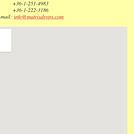
+36-1-251-4983
+36-1-222-3186
-mail:
info@matrixdrops.com