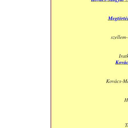
Megtörtén
szellem-
Irat
K
ová
Kovács-Ma
H
T