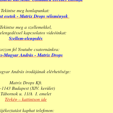
Tekintse meg honlapunkat:
t esetek -
Matrix Drops vélemények
Tekintse meg a szellemekkel,
elengedéssel kapcsolatos videóinkat:
Szellem-elengedés
kozzon fel Youtube csatornánkra:
cs-Magyar András - Matrix Drops
gyar András irodájának elérhetősége:
Matrix Drops Kft.
-1143 Budapest (XIV. kerület)
Tábornok u. 11/A I. emelet
Térkép – kattintson ide
ájékoztatást kaphat telefonon: