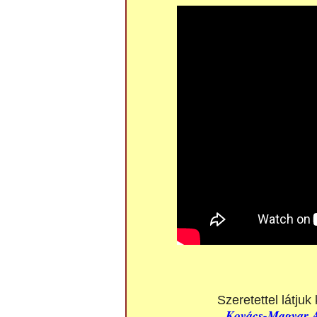
Szeretettel látju
Kovács-Magyar An