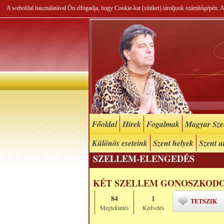
A weboldal használatával Ön elfogadja, hogy Cookie-kat (sütiket) tároljunk számítógépén.
Főoldal
Hírek
Fogalmak
Magyar Szel
Különös eseteink
Szent helyek
Szent u
SZELLEM-ELENGEDÉS
​KÉT SZELLEM GONOSZKOD
84
1
TETSZIK
Megtekintés
Kedvelés