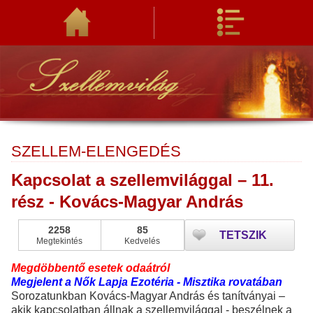
SZELLEM-ELENGEDÉS
Kapcsolat a szellemvilággal – 11.
rész - Kovács-Magyar András
2258
85
TETSZIK
Megtekintés
Kedvelés
Megdöbbentő esetek odaátról
Megjelent a Nők Lapja Ezotéria - Misztika rovatában
Sorozatunkban Kovács-Magyar András és tanítványai –
akik kapcsolatban állnak a szellemvilággal - beszélnek a