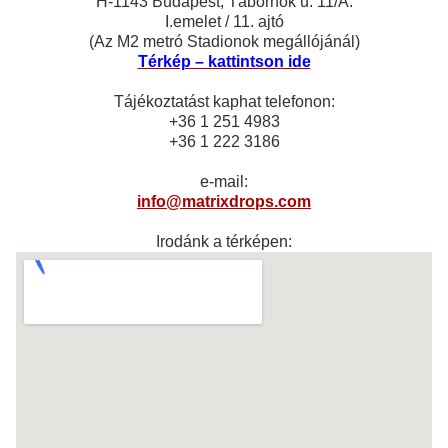
H-1143 Budapest, Tábornok u. 11/A.
I.emelet / 11. ajtó
(Az M2 metró Stadionok megállójánál)
Térkép – kattintson ide
Tájékoztatást kaphat telefonon:
+36 1 251 4983
+36 1 222 3186
e-mail:
info@matrixdrops.com
Irodánk a térképen: