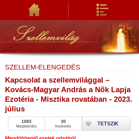
SZELLEM-ELENGEDÉS
Kapcsolat a szellemvilággal –
Kovács-Magyar András a Nők Lapja
Ezotéria - Misztika rovatában - 2023.
július
1083
30
TETSZIK
Megtekintés
Kedvelés
Megdöbbentő esetek odaátról