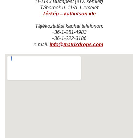
H-1143 Budapest (XIV. kerület)
Tábornok u. 11/A I. emelet
Térkép – kattintson ide
Tájékoztatást kaphat telefonon:
+36-1-251-4983
+36-1-222-3186
e-mail:
info@matrixdrops.com