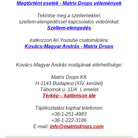
Megtörtént esetek -
Matrix Drops vélemények
Tekintse meg a szellemekkel,
szellem-elengedéssel kapcsolatos videóinkat:
Szellem-elengedés
Iratkozzon fel Youtube csatornánkra:
K
ovács-Magyar András - Matrix Drops
Kovács-Magyar András irodájának elérhetősége:
Matrix Drops Kft.
H-1143 Budapest (XIV. kerület)
Tábornok u. 11/A I. emelet
Térkép – kattintson ide
Tájékoztatást kaphat telefonon:
+36-1-251-4983
+36-1-222-3186
E-mail:
info@matrixdrops.com