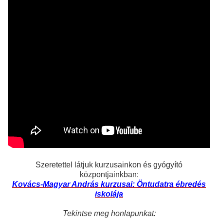
Szeretettel látjuk kurzusainkon és gyógyító
központjainkban:
Kovács-Magyar András kurzusai: Öntudatra ébredés
iskolája
Tekintse meg honlapunkat: