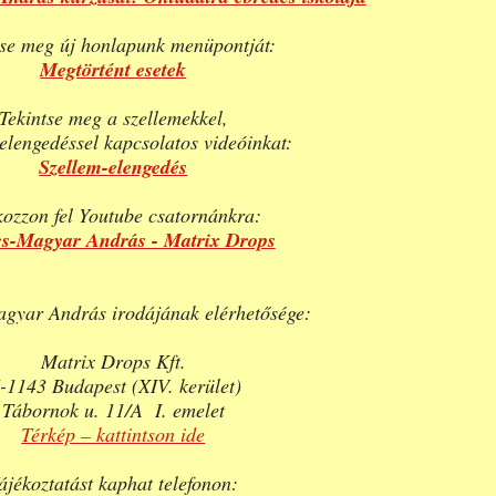
tse meg új honlapunk menüpontját:
Megtörtént esetek
Tekintse meg a szellemekkel,
elengedéssel kapcsolatos videóinkat:
Szellem-elengedés
kozzon fel Youtube csatornánkra:
s-Magyar András - Matrix Drops
gyar András irodájának elérhetősége:
Matrix Drops Kft.
-1143 Budapest (XIV. kerület)
Tábornok u. 11/A I. emelet
Térkép – kattintson ide
ájékoztatást kaphat telefonon: