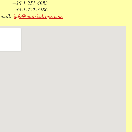
+36-1-251-4983
+36-1-222-3186
-mail:
info@matrixdrops.com