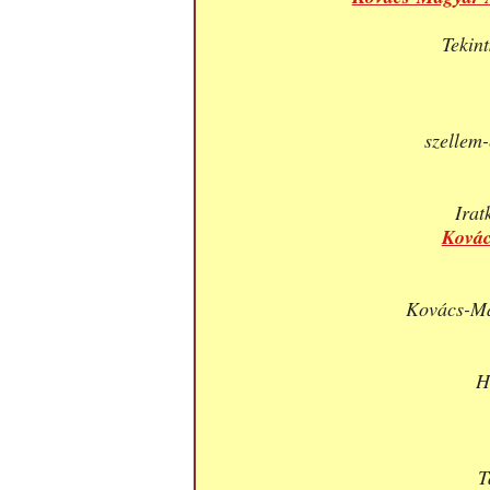
Tekin
szellem-
Irat
Kovác
Kovács-Ma
H
T