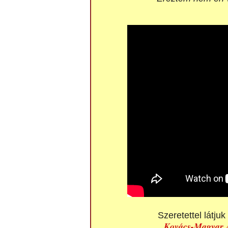
Szeretettel látju
Kovács-Magyar A