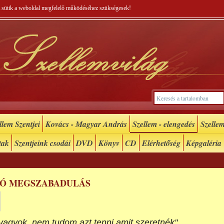
 A sütik a weboldal megfelelő működéséhez szükségesek!
lem Szentjei
Kovács - Magyar András
Szellem - elengedés
Szellem
tak
Szentjeink csodái
DVD
Könyv
CD
Elérhetőség
Képgaléria
LÓ MEGSZABADULÁS
agyok, nem tudom azt tenni amit szeretnék"