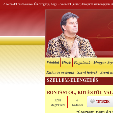
A weboldal használatával Ön elfogadja, hogy Cookie-kat (sütiket) tároljunk számítógépén.
Főoldal
Hírek
Fogalmak
Magyar Szel
Különös eseteink
Szent helyek
Szent u
SZELLEM-ELENGEDÉS
RONTÁSTÓL, KÖTÉSTŐL VA
1202
6
TETSZIK
Megtekintés
Kedvelés
"Éreztem nem én v