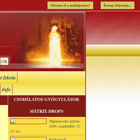
Olvassa el a szabályzatot!
Értem, folytatás...
i Iskola
Info
CSODÁLATOS GYÓGYULÁSOK
MÁTRIX DROPS
Talpmasszázs kurzus –
2026. szeptember 12-
13. sz...
Kisfiamnak