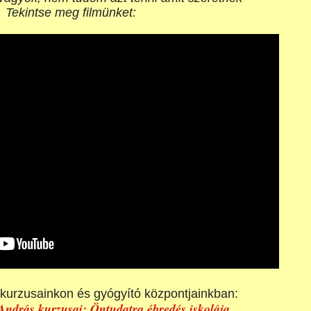
Tekintse meg filmünket:
k kurzusainkon és gyógyító központjainkban:
ndrás kurzusai: Öntudatra ébredés iskolája