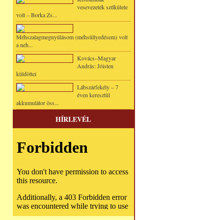
vesevezeték szűkülete
volt – Borka Zs...
Méhszalagmegnyúlásom (méhsüllyedésem) volt
a neh...
Kovács–Magyar
András: Jóisten
küldöttei
Lábszárfekély – 7
éven keresztül
akkumulátor öss...
HÍRLEVÉL