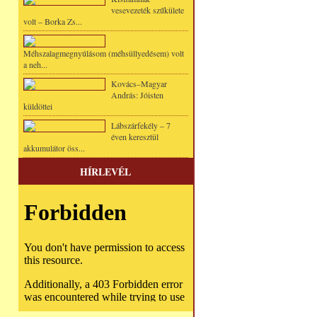
vesevezeték szűkülete
volt – Borka Zs...
Méhszalagmegnyúlásom (méhsüllyedésem) volt
a neh...
Kovács–Magyar
András: Jóisten
küldöttei
Lábszárfekély – 7
éven keresztül
akkumulátor öss...
HÍRLEVÉL