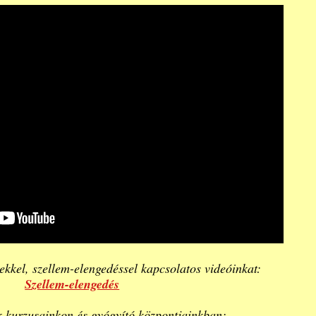
ekkel, szellem-elengedéssel kapcsolatos videóinkat:
Szellem-elengedés
juk kurzusainkon és gyógyító központjainkban: