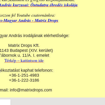
ndrás kurzusai: Öntudatra ébredés iskolája
kozzon fel Youtube csatornánkra:
s-Magyar András - Matrix Drops
yar András irodájának elérhetősége:
Matrix Drops Kft.
1143 Budapest (XIV. kerület)
Tábornok u. 11/A. I. emelet
Térkép – kattintson ide
jékoztatást kaphat telefonon:
+36-1-251-4983
+36-1-222-3186
mail: info@matrixdrops.com