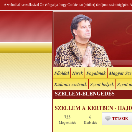
A weboldal használatával Ön elfogadja, hogy Cookie-kat (sütiket) tároljunk számítógépén.
Főoldal
Hírek
Fogalmak
Magyar Szel
Különös eseteink
Szent helyek
Szent u
SZELLEM-ELENGEDÉS
SZELLEM A KERTBEN - HAJ
723
6
TETSZIK
Megtekintés
Kedvelés