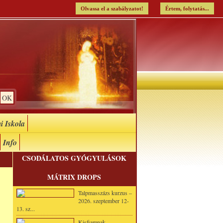
Olvassa el a szabályzatot!
Értem, folytatás...
i Iskola
Info
CSODÁLATOS GYÓGYULÁSOK
MÁTRIX DROPS
Talpmasszázs kurzus –
2026. szeptember 12-
13. sz...
Kisfiamnak