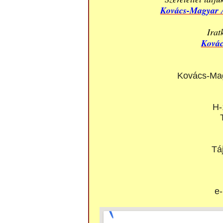
Kovács-Magyar A
Irat
Kovác
Kovács-Mag
H-
Tá
e-