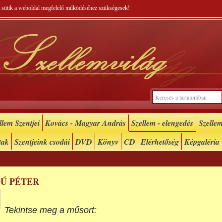
 A sütik a weboldal megfelelő működéséhez szükségesek!
lem Szentjei
Kovács - Magyar András
Szellem - elengedés
Szellem
tak
Szentjeink csodái
DVD
Könyv
CD
Elérhetőség
Képgaléria
DÚ PÉTER
Tekintse meg a műsort: