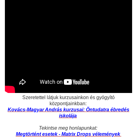
Szeretettel látjuk kurzusainkon és gyógyító
központjainkban:
Kovács-Magyar András kurzusai: Öntudatra ébredés
iskolája
Tekintse meg honlapunkat:
Megtörtént esetek -
Matrix Drops vélemények