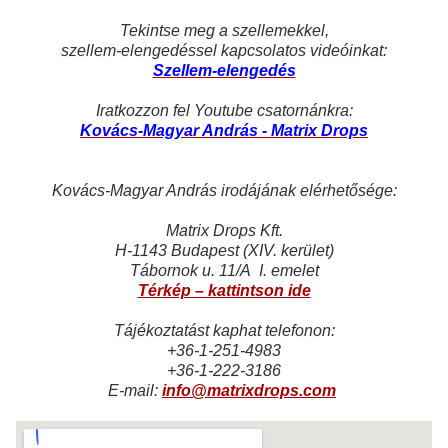
Tekintse meg a szellemekkel,
szellem-elengedéssel kapcsolatos videóinkat:
Szellem-elengedés
Iratkozzon fel Youtube csatornánkra:
K
ovács-Magyar András - Matrix Drops
Kovács-Magyar András irodájának elérhetősége:
Matrix Drops Kft.
H-1143 Budapest (XIV. kerület)
Tábornok u. 11/A I. emelet
Térkép – kattintson ide
Tájékoztatást kaphat telefonon:
+36-1-251-4983
+36-1-222-3186
E-mail:
info@matrixdrops.com