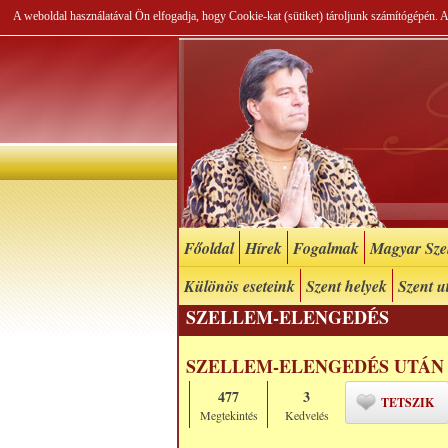
A weboldal használatával Ön elfogadja, hogy Cookie-kat (sütiket) tároljunk számítógépén.
Főoldal
Hírek
Fogalmak
Magyar Szel
Különös eseteink
Szent helyek
Szent u
SZELLEM-ELENGEDÉS
SZELLEM-ELENGEDÉS UTÁN
477
3
TETSZIK
Megtekintés
Kedvelés