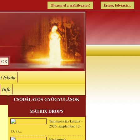
Olvassa el a szabályzatot!
Értem, folytatás...
i Iskola
Info
CSODÁLATOS GYÓGYULÁSOK
MÁTRIX DROPS
Talpmasszázs kurzus –
2026. szeptember 12-
13. sz...
Kisfiamnak