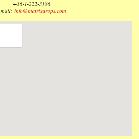
+36-1-222-3186
-mail:
info@matrixdrops.com