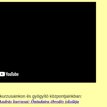
k kurzusainkon és gyógyító központjainkban:
ndrás kurzusai: Öntudatra ébredés iskolája