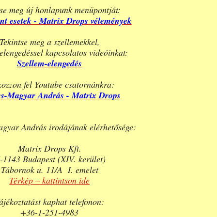
tse meg új honlapunk menüpontját:
nt esetek -
Matrix Drops vélemények
Tekintse meg a szellemekkel,
elengedéssel kapcsolatos videóinkat:
Szellem-elengedés
kozzon fel Youtube csatornánkra:
cs-Magyar András - Matrix Drops
gyar András irodájának elérhetősége:
Matrix Drops Kft.
-1143 Budapest (XIV. kerület)
Tábornok u. 11/A I. emelet
Térkép – kattintson ide
ájékoztatást kaphat telefonon:
+36-1-251-4983