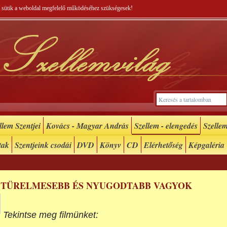
 A sütik a weboldal megfelelő működéséhez szükségesek!
lem Szentjei
Kovács - Magyar András
Szellem - elengedés
Szellem
tak
Szentjeink csodái
DVD
Könyv
CD
Elérhetőség
Képgaléria
 TÜRELMESEBB ÉS NYUGODTABB VAGYOK
Tekintse meg filmünket: