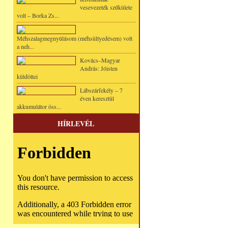
vesevezeték szűkülete
volt – Borka Zs...
Méhszalagmegnyúlásom (méhsüllyedésem) volt
a neh...
Kovács–Magyar
András: Jóisten
küldöttei
Lábszárfekély – 7
éven keresztül
akkumulátor öss...
HÍRLEVÉL