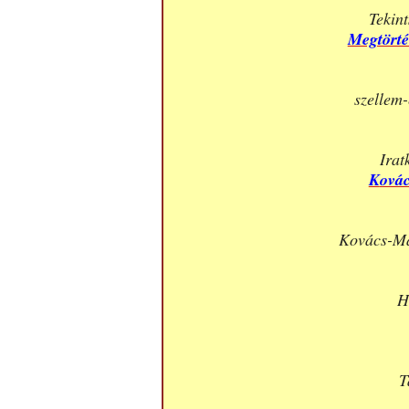
Tekin
Megtörté
szellem-
Irat
K
ová
Kovács-Ma
H
T