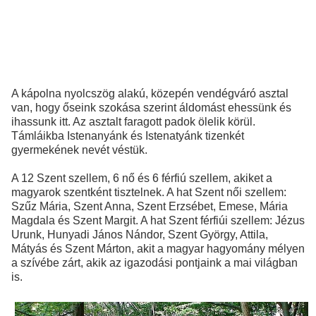
A kápolna nyolcszög alakú, közepén vendégváró asztal
van, hogy őseink szokása szerint áldomást ehessünk és
ihassunk itt. Az asztalt faragott padok ölelik körül.
Támláikba Istenanyánk és Istenatyánk tizenkét
gyermekének nevét véstük.
A 12 Szent szellem, 6 nő és 6 férfiú szellem, akiket a
magyarok szentként tisztelnek. A hat Szent női szellem:
Szűz Mária, Szent Anna, Szent Erzsébet, Emese, Mária
Magdala és Szent Margit. A hat Szent férfiúi szellem: Jézus
Urunk, Hunyadi János Nándor, Szent György, Attila,
Mátyás és Szent Márton, akit a magyar hagyomány mélyen
a szívébe zárt, akik az igazodási pontjaink a mai világban
is.