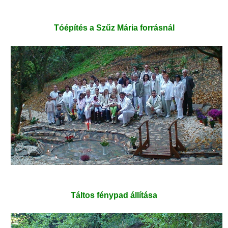
Tóépítés a Szűz Mária forrásnál
Táltos fénypad állítása