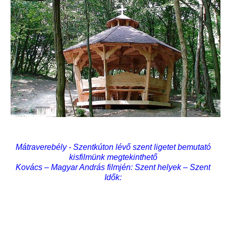
Mátraverebély - Szentkúton lévő szent ligetet bemutató
kisfilmünk megtekinthető
Kovács – Magyar András filmjén: Szent helyek – Szent
Idők: