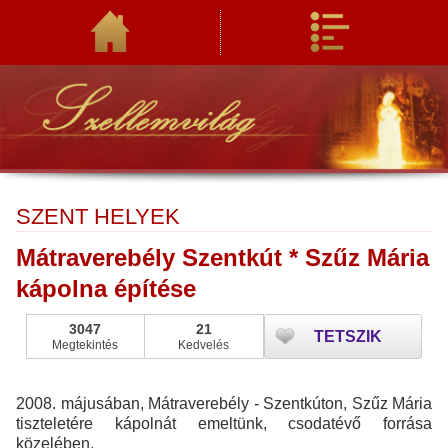
SZENT HELYEK
Mátraverebély Szentkút * Szűz Mária
kápolna építése
3047
21
TETSZIK
Megtekintés
Kedvelés
2008. májusában, Mátraverebély - Szentkúton, Szűz Mária
tiszteletére kápolnát emeltünk, csodatévő forrása
közelében.