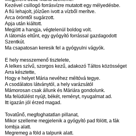
Kezével csillogó forrásvízre mutatott egy mélyedésbe.
A fiú lehajolt, jóízűen ivott a vízből merítve.
Arca örömtől sugárzott.
Apja után kiáltott.
Megjött a hangja, végtelenül boldog volt.
A látomás eltűnt, egy gyógyító forrással gazdagodott
Szentkút.
Ma csapatosan keresik fel a gyógyulni vágyók.
E hely messzemenő tisztelete,
A lelkes szívű, szorgos kezű, adakozó Táltos közösséget
Arra késztette,
Hogy e helyet Mária nevéhez méltóvá tegye.
A csodálatos látványtól, a hely varázsától
Mámorosan csak állunk és Máriára gondolunk.
Ma felüdülést nyújt, békét, reményt, nyugalmat ad.
Itt igazán jól érzed magad.
Tovatűnő, megfoghatatlan pillanat,
Mikor szelleme megjelenik a gyógyító pad fölött, a fák
lombja alatt.
Megremeg a föld a talpunk alatt.