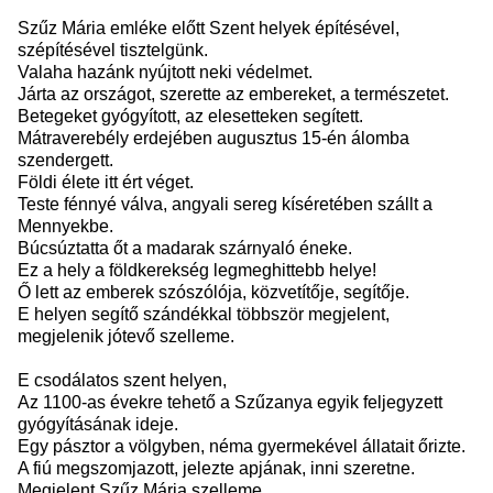
Szűz Mária emléke előtt Szent helyek építésével,
szépítésével tisztelgünk.
Valaha hazánk nyújtott neki védelmet.
Járta az országot, szerette az embereket, a természetet.
Betegeket gyógyított, az elesetteken segített.
Mátraverebély erdejében augusztus 15-én álomba
szendergett.
Földi élete itt ért véget.
Teste fénnyé válva, angyali sereg kíséretében szállt a
Mennyekbe.
Búcsúztatta őt a madarak szárnyaló éneke.
Ez a hely a földkerekség legmeghittebb helye!
Ő lett az emberek szószólója, közvetítője, segítője.
E helyen segítő szándékkal többször megjelent,
megjelenik jótevő szelleme.
E csodálatos szent helyen,
Az 1100-as évekre tehető a Szűzanya egyik feljegyzett
gyógyításának ideje.
Egy pásztor a völgyben, néma gyermekével állatait őrizte.
A fiú megszomjazott, jelezte apjának, inni szeretne.
Megjelent Szűz Mária szelleme.