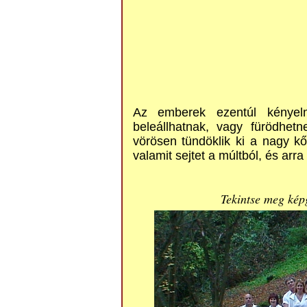
Az emberek ezentúl kényelm
beleállhatnak, vagy fürödhet
vörösen tündöklik ki a nagy kő
valamit sejtet a múltból, és arr
Tekintse meg képg