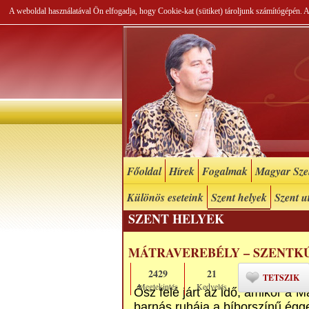
A weboldal használatával Ön elfogadja, hogy Cookie-kat (sütiket) tároljunk számítógépén.
Főoldal
Hírek
Fogalmak
Magyar Szel
Különös eseteink
Szent helyek
Szent u
SZENT HELYEK
MÁTRAVEREBÉLY – SZENTKÚ
2429
21
TETSZIK
Megtekintés
Kedvelés
Ősz felé járt az idő, amikor a 
barnás ruhája a bíborszínű égge