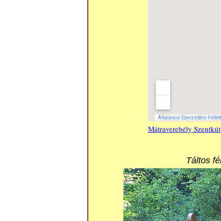
Mátraverebély Szentkút
Táltos fé