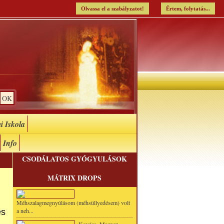
Olvassa el a szabályzatot!
Értem, folytatás...
i Iskola
Info
CSODÁLATOS GYÓGYULÁSOK
MÁTRIX DROPS
Méhszalagmegnyúlásom (méhsüllyedésem) volt
a neh...
és
.