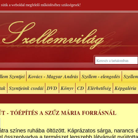
 A sütik a weboldal megfelelő működéséhez szükségesek!
lem Szentjei
Kovács - Magyar András
Szellem - elengedés
Szellem
tak
Szentjeink csodái
DVD
Könyv
CD
Elérhetőség
Képgaléria
T - TÓÉPÍTÉS A SZŰZ MÁRIA FORRÁSNÁL
Mátra színes ruhába öltözött. Káprázatos sárga, narancs 
l összeolvadva a természet legszebb látványát nyújtotta