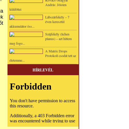
Kovács–Magyar
András: Jóisten
küldöttei
ra
ek
Lábszárfekély – 7
éven keresztül
őt
akkumulátor öss...
Szájfekély (lichen
planus) – azt hittem
meg fogo...
A Matrix Drops
Protokoll csodát tett az
életemme...
HÍRLEVÉL