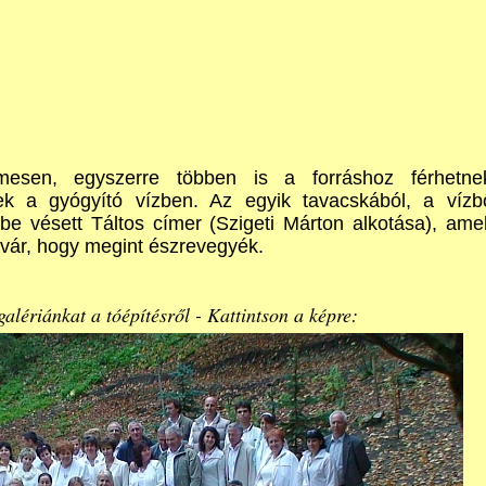
esen, egyszerre többen is a forráshoz férhetne
nek a gyógyító vízben. Az egyik tavacskából, a vízb
be vésett Táltos címer (Szigeti Márton alkotása), ame
a vár, hogy megint észrevegyék.
alériánkat a tóépítésről -
Kattintson a képre: