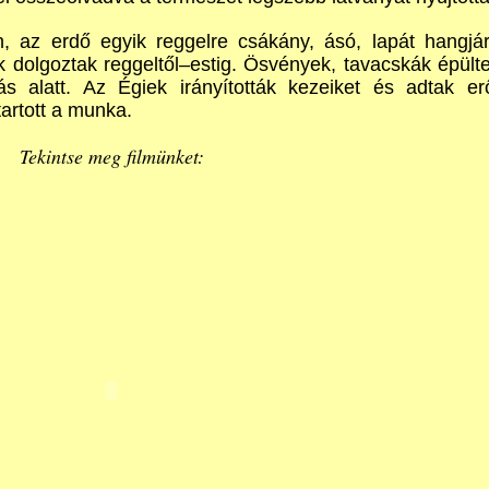
, az erdő egyik reggelre csákány, ásó, lapát hangjá
 dolgoztak reggeltől–estig. Ösvények, tavacskák épült
tás alatt. Az Égiek irányították kezeiket és adtak er
artott a munka.
Tekintse meg filmünket: