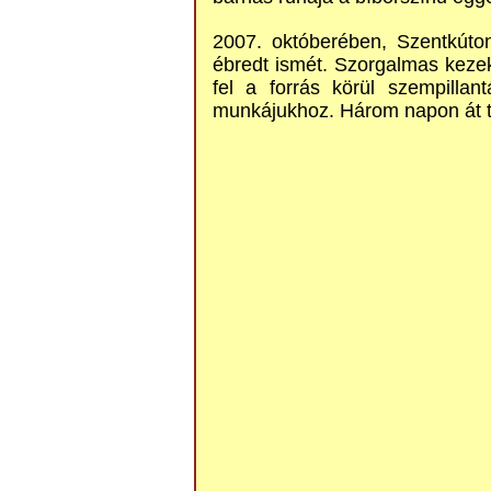
2007. októberében, Szentkúton
ébredt ismét. Szorgalmas kezek
fel a forrás körül szempillan
munkájukhoz. Három napon át t