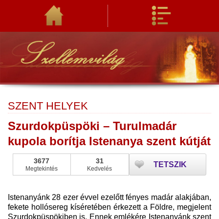
SZENT HELYEK
Szurdokpüspöki – Turulmadár
kupola borítja Istenanya szent kútját
3677
31
TETSZIK
Megtekintés
Kedvelés
Istenanyánk 28 ezer évvel ezelőtt fényes madár alakjában,
fekete hollósereg kíséretében érkezett a Földre, megjelent
Szurdokpüspökiben is. Ennek emlékére Istenanyánk szent