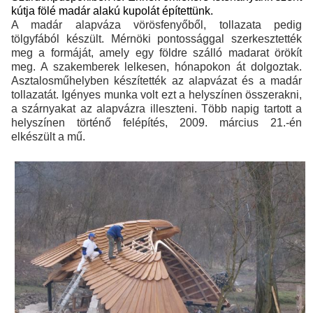
kútja fölé madár alakú kupolát építettünk.
A madár alapváza vörösfenyőből, tollazata pedig
tölgyfából készült. Mérnöki pontossággal szerkesztették
meg a formáját, amely egy földre szálló madarat örökít
meg. A szakemberek lelkesen, hónapokon át dolgoztak.
Asztalosműhelyben készítették az alapvázat és a madár
tollazatát. Igényes munka volt ezt a helyszínen összerakni,
a szárnyakat az alapvázra illeszteni. Több napig tartott a
helyszínen történő felépítés, 2009. március 21.-én
elkészült a mű.