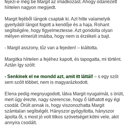
fejezi-e még be Margit az imádkozást. Ahogy odanézett
hírtelen nagyon megijedt.
Margit fejéből lángok csaptak ki. Azt hitte valamelyik
gyertyától lángot fogott a kendője és a haja. Rohant
segítségére, hogy figyelmeztesse. Azt gondolta olyan
mélyen elmerült imáiba, hogy nem is érzékeli a bajt.
- Margit asszony, tűz van a fejeden! – kiáltotta.
Margitka hírtelen a fejéhez kapott, és tapogatta, mi történt.
Aztán így szólt:
- Senkinek el ne mondd azt, amit itt láttál!
– s egy szót
sem szólt többet, nem is magyarázkodott.
Elena pedig megnyugodott, látva Margit nyugalmát, s örült,
mert úgy érezte, nagy szerencse, hogy ő láthatott egy égi
csodát. Örült annak is, hogy viszonozhatta Margit
számtalan segítségét. Hányszor gyógyította, hányszor
ápolta őt, s most jó volt titkos szövetséget kötni vele, akit
annyira csodált.