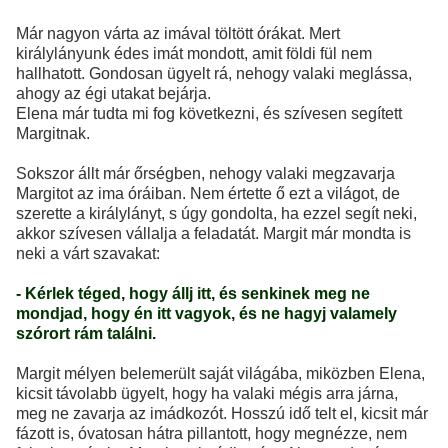
Már nagyon várta az imával töltött órákat. Mert
királylányunk édes imát mondott, amit földi fül nem
hallhatott. Gondosan ügyelt rá, nehogy valaki meglássa,
ahogy az égi utakat bejárja.
Elena már tudta mi fog következni, és szívesen segített
Margitnak.
Sokszor állt már őrségben, nehogy valaki megzavarja
Margitot az ima óráiban. Nem értette ő ezt a világot, de
szerette a királylányt, s úgy gondolta, ha ezzel segít neki,
akkor szívesen vállalja a feladatát. Margit már mondta is
neki a várt szavakat:
- Kérlek téged, hogy állj itt, és senkinek meg ne
mondjad, hogy én itt vagyok, és ne hagyj valamely
szórort rám találni.
Margit mélyen belemerült saját világába, miközben Elena,
kicsit távolabb ügyelt, hogy ha valaki mégis arra járna,
meg ne zavarja az imádkozót. Hosszú idő telt el, kicsit már
fázott is, óvatosan hátra pillantott, hogy megnézze, nem