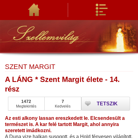
SZENT MARGIT
A LÁNG * Szent Margit élete - 14.
rész
1472
7
TETSZIK
Megtekintés
Kedvelés
Az esti alkony lassan ereszkedett le. Elcsendesült a
természet is. A kar felé tartott Margit, ahol annyira
szeretett imádkozni.
A Duna vize halkan susogott, és a Hold fényesen világított.