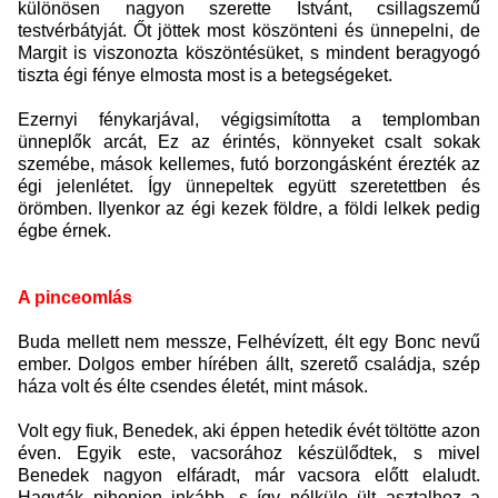
különösen nagyon szerette Istvánt, csillagszemű
testvérbátyját. Őt jöttek most köszönteni és ünnepelni, de
Margit is viszonozta köszöntésüket, s mindent beragyogó
tiszta égi fénye elmosta most is a betegségeket.
Ezernyi fénykarjával, végigsimította a templomban
ünneplők arcát, Ez az érintés, könnyeket csalt sokak
szemébe, mások kellemes, futó borzongásként érezték az
égi jelenlétet. Így ünnepeltek együtt szeretettben és
örömben. Ilyenkor az égi kezek földre, a földi lelkek pedig
égbe érnek.
A pinceomlás
Buda mellett nem messze, Felhévízett, élt egy Bonc nevű
ember. Dolgos ember hírében állt, szerető családja, szép
háza volt és élte csendes életét, mint mások.
Volt egy fiuk, Benedek, aki éppen hetedik évét töltötte azon
éven. Egyik este, vacsorához készülődtek, s mivel
Benedek nagyon elfáradt, már vacsora előtt elaludt.
Hagyták pihenjen inkább, s így nélküle ült asztalhoz a