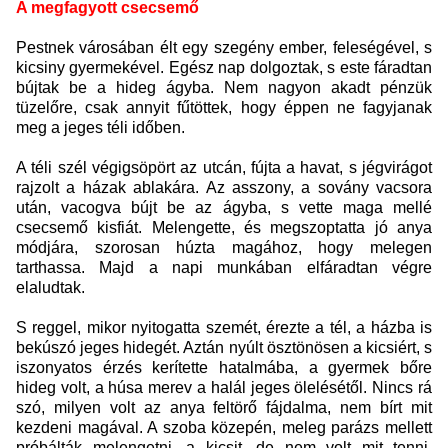
A megfagyott csecsemő
Pestnek városában élt egy szegény ember, feleségével, s
kicsiny gyermekével. Egész nap dolgoztak, s este fáradtan
bújtak be a hideg ágyba. Nem nagyon akadt pénzük
tüzelőre, csak annyit fűtöttek, hogy éppen ne fagyjanak
meg a jeges téli időben.
A téli szél végigsöpört az utcán, fújta a havat, s jégvirágot
rajzolt a házak ablakára. Az asszony, a sovány vacsora
után, vacogva bújt be az ágyba, s vette maga mellé
csecsemő kisfiát. Melengette, és megszoptatta jó anya
módjára, szorosan húzta magához, hogy melegen
tarthassa. Majd a napi munkában elfáradtan végre
elaludtak.
S reggel, mikor nyitogatta szemét, érezte a tél, a házba is
bekúszó jeges hidegét. Aztán nyúlt ösztönösen a kicsiért, s
iszonyatos érzés kerítette hatalmába, a gyermek bőre
hideg volt, a húsa merev a halál jeges ölelésétől. Nincs rá
szó, milyen volt az anya feltörő fájdalma, nem bírt mit
kezdeni magával. A szoba közepén, meleg parázs mellett
próbálták melengetni, a kicsit, de nem volt mit tenni.