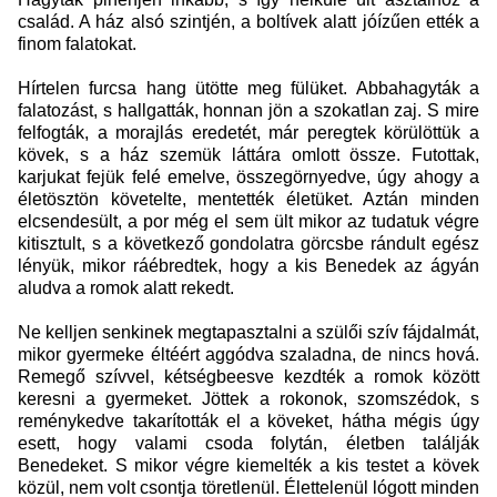
család. A ház alsó szintjén, a boltívek alatt jóízűen ették a
finom falatokat.
Hírtelen furcsa hang ütötte meg fülüket. Abbahagyták a
falatozást, s hallgatták, honnan jön a szokatlan zaj. S mire
felfogták, a morajlás eredetét, már peregtek körülöttük a
kövek, s a ház szemük láttára omlott össze. Futottak,
karjukat fejük felé emelve, összegörnyedve, úgy ahogy a
életösztön követelte, mentették életüket. Aztán minden
elcsendesült, a por még el sem ült mikor az tudatuk végre
kitisztult, s a következő gondolatra görcsbe rándult egész
lényük, mikor ráébredtek, hogy a kis Benedek az ágyán
aludva a romok alatt rekedt.
Ne kelljen senkinek megtapasztalni a szülői szív fájdalmát,
mikor gyermeke éltéért aggódva szaladna, de nincs hová.
Remegő szívvel, kétségbeesve kezdték a romok között
keresni a gyermeket. Jöttek a rokonok, szomszédok, s
reménykedve takarították el a köveket, hátha mégis úgy
esett, hogy valami csoda folytán, életben találják
Benedeket. S mikor végre kiemelték a kis testet a kövek
közül, nem volt csontja töretlenül. Élettelenül lógott minden