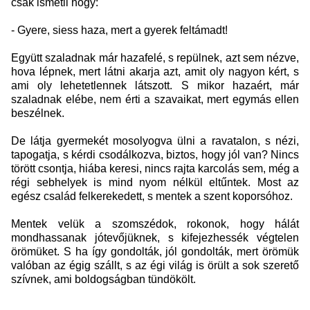
csak ismétli hogy:
- Gyere, siess haza, mert a gyerek feltámadt!
Együtt szaladnak már hazafelé, s repülnek, azt sem nézve,
hova lépnek, mert látni akarja azt, amit oly nagyon kért, s
ami oly lehetetlennek látszott. S mikor hazaért, már
szaladnak elébe, nem érti a szavaikat, mert egymás ellen
beszélnek.
De látja gyermekét mosolyogva ülni a ravatalon, s nézi,
tapogatja, s kérdi csodálkozva, biztos, hogy jól van? Nincs
törött csontja, hiába keresi, nincs rajta karcolás sem, még a
régi sebhelyek is mind nyom nélkül eltűntek. Most az
egész család felkerekedett, s mentek a szent koporsóhoz.
Mentek velük a szomszédok, rokonok, hogy hálát
mondhassanak jótevőjüknek, s kifejezhessék végtelen
örömüket. S ha így gondolták, jól gondolták, mert örömük
valóban az égig szállt, s az égi világ is örült a sok szerető
szívnek, ami boldogságban tündökölt.