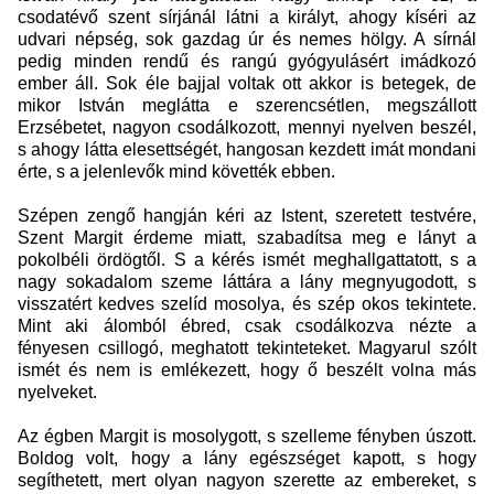
csodatévő szent sírjánál látni a királyt, ahogy kíséri az
udvari népség, sok gazdag úr és nemes hölgy. A sírnál
pedig minden rendű és rangú gyógyulásért imádkozó
ember áll. Sok éle bajjal voltak ott akkor is betegek, de
mikor István meglátta e szerencsétlen, megszállott
Erzsébetet, nagyon csodálkozott, mennyi nyelven beszél,
s ahogy látta elesettségét, hangosan kezdett imát mondani
érte, s a jelenlevők mind követték ebben.
Szépen zengő hangján kéri az Istent, szeretett testvére,
Szent Margit érdeme miatt, szabadítsa meg e lányt a
pokolbéli ördögtől. S a kérés ismét meghallgattatott, s a
nagy sokadalom szeme láttára a lány megnyugodott, s
visszatért kedves szelíd mosolya, és szép okos tekintete.
Mint aki álomból ébred, csak csodálkozva nézte a
fényesen csillogó, meghatott tekinteteket. Magyarul szólt
ismét és nem is emlékezett, hogy ő beszélt volna más
nyelveket.
Az égben Margit is mosolygott, s szelleme fényben úszott.
Boldog volt, hogy a lány egészséget kapott, s hogy
segíthetett, mert olyan nagyon szerette az embereket, s