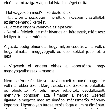
eldöntse mi az igazság, odahívta feleségét és fiát.
- Hol vagyok én most? – kérdezte tőlük.
- Hát itthon a házadban – mondták, miközben furcsállották
az álmos-hangú kérdést.
- Elvittetek engem valahova az éjszaka?
- Nem! – felelték, de már kíváncsian kérdezték, miért tesz
fel ilyen furcsa kérdéseket.
A gazda pedig elmondta, hogy milyen csodás álma volt, s
hogy álmában meggyógyult, és ettől sokkal jobb lett a
lába.
- Vigyetek el engem ehhez a koporsóhoz, hogy
meggyógyulhassak! - mondta.
Nem is kérdezték, kié volt az álombeli koporsó, nagy híre
volt már ekkor Szent Margit csodáinak. Szekérre pakoltak,
és elindultak. A férfi, mikor odaértek, csodálkozott,
mennyire pontosan látta álmában a helyet. Szerető
újjakkal simogatta meg az álmából már ismerős márvány
koporsót. Ugyanolyan furcsa érzés fogta el, mint álmában,