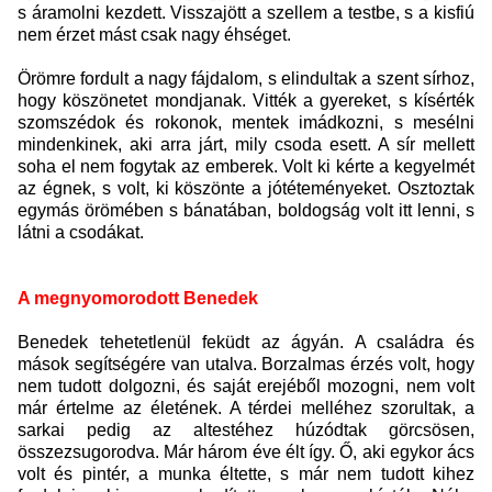
s áramolni kezdett. Visszajött a szellem a testbe, s a kisfiú
nem érzet mást csak nagy éhséget.
Örömre fordult a nagy fájdalom, s elindultak a szent sírhoz,
hogy köszönetet mondjanak. Vitték a gyereket, s kísérték
szomszédok és rokonok, mentek imádkozni, s mesélni
mindenkinek, aki arra járt, mily csoda esett. A sír mellett
soha el nem fogytak az emberek. Volt ki kérte a kegyelmét
az égnek, s volt, ki köszönte a jótéteményeket. Osztoztak
egymás örömében s bánatában, boldogság volt itt lenni, s
látni a csodákat.
A megnyomorodott Benedek
Benedek tehetetlenül feküdt az ágyán. A családra és
mások segítségére van utalva. Borzalmas érzés volt, hogy
nem tudott dolgozni, és saját erejéből mozogni, nem volt
már értelme az életének. A térdei melléhez szorultak, a
sarkai pedig az altestéhez húzódtak görcsösen,
összezsugorodva. Már három éve élt így. Ő, aki egykor ács
volt és pintér, a munka éltette, s már nem tudott kihez