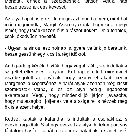
Mondták ennek a szerzetesnek, tartson velük, had
beszélgessenek egy keveset.
Az atya hajlott is erre. De mégis azt mondta, nem, mert hát
már megmondta, Margit Asszonyuknak, hogy oda megy
ismét, hogy imádkozzon ő is a rászorulókért. De a többiek,
csak jókedvűen nevették:
- Ugyan, a sír ott lesz holnap is, gyere velünk jó barátunk,
beszélgessünk egy kicsit a régi időkről.
Addig-addig kérték, hívták, hogy végül ráállt, s elindultak a
szigettel ellentétes irányban. Két nap is eltelt, mire ismét
eszébe jutott az atyának, hogy bizony el akart menni
Margithoz, a koporsóhoz. A barát atyák azonban még kicsit
szórakoztak volna, s ez az atya pedig ingadozott
akaratában. Végül, hogy mindenki jól járjon, javasolta,
hogy mulatságból, jöjjenek vele a szigetre, s nézzék meg
ők is a szent helyet.
Kedvet kaptak a kalandra, s indultak a csónakhoz, s
evezőt ragadtak. S ahogy evezett az atya, hírtelen görcsös
fájdalom hasított karjába, s ahogy haladtak a sziget felé,