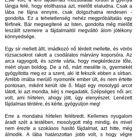
lángja felé, hogy elolthassa azt, mielőtt elaludna. Csak a
lába ne fájna ennyire, csak dolgozhatna rendesen -
gondolta. Ez a tehetetlenség nehéz megpróbáltatás egy
férfinek. Bár megsegítené az Isten, gondolta még mielőtt
leszállt szemeire a fájdalmaitól megváltó álom jótékony
könnyedsége.
Egy sír mellett állt, imádkozó nő térdelt mellette, és vörös
rózsacsokrot rakott a csodálatos márvány koporsóra. Az
arca ragyogott, és szinte várta, hogy megkérdezze tőle,
miért olyan boldog. De a nő, márt mesélte is, gyermekét
gyógyította meg ez a szent, aki itt fekszik ebben a sírban.
Arrébb imába merülő nyomorék ember ült, és nem értette
pontosan, miként került ide ő. Majd egy mosolygó arcot
látott, ki azt mondta, kérj s megadatik. Szépséges női arc
volt, ami hírtelen, ahogy jött, úgy elenyészet. Lenézett
fájdalmas térdére, és kérte, gyógyuljon meg!
Erre a mondatra hírtelen felébredt. Kellemes nyugalom
áradt szét a testében, mosolygott még mindig, és mivel
nem érezte a szokásos hasító fájdalmat, azt hitte, még
álmodik. A lába határozottan jobb volt, s hogy végre