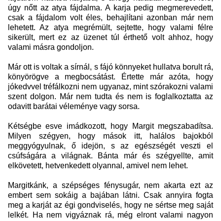
úgy nőtt az atya fájdalma. A karja pedig megmerevedett,
csak a fájdalom volt éles, behajlítani azonban már nem
lehetett. Az atya megrémült, sejtette, hogy valami félre
sikerült, mert ez az üzenet túl érthető volt ahhoz, hogy
valami másra gondoljon.
Már ott is voltak a sírnál, s fájó könnyeket hullatva borult rá,
könyörögve a megbocsátást. Értette már azóta, hogy
jókedvvel tréfálkozni nem ugyanaz, mint szórakozni valami
szent dolgon. Már nem tudta és nem is foglalkoztatta az
odavitt barátai véleménye vagy sorsa.
Kétségbe esve imádkozott, hogy Margit megszabadítsa.
Milyen szégyen, hogy mások itt, halálos bajokból
meggyógyulnak, ő idejön, s az egészségét veszti el
csúfságára a világnak. Bánta már és szégyellte, amit
elkövetett, hetvenkedett olyannal, amivel nem lehet.
Margitkánk, a szépséges fénysugár, nem akarta ezt az
embert sem sokáig a bajában látni. Csak annyira fogta
meg a karját az égi gondviselés, hogy ne sértse meg saját
lelkét. Ha nem vigyáznak rá, még elront valami nagyon