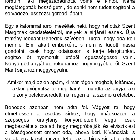
fordulni, aki megszabadította volna e kíntól. Néha
meglátogatták beszélgetni, de senki nem tudott segíteni a
sorvadozó, összezsugorodó lábain.
Egy alkalommal arról meséltek neki, hogy hallottak Szent
Margitnak csodatételeiről, melyek a sírjánál esnek. Újra
remény lobbant Benedek szívében. Tudta, hogy oda kell
mennie. Élni akart emberként, s nem is tudott másra
gondolni, csak hogy odajusson, s kérje Margitunkat,
segítse őt nyomorult létéből egészségessé válni.
Könyörgött anyjához, rokonaihoz, hogy vigyék el őt, Szent
Marit sírjához meggyógyulni.
- Amikor majd az én apám, ki már régen meghalt, feltámad,
akkor gyógyulsz te meg fiam! - mondta az anyja, aki
bizony belekeseredett már régen a fia szomorú életébe.
Benedek azonban nem adta fel. Vágyott rá, hogy
elmehessen a csodás sírhoz, hogy imádkozzon a
szépséges királylány könyörületéért. Végül csak
megbeszélte a család, hogy megpróbálják, és elviszik ezt
a kétségbeesett embert oda, ahova kéri. Kíváncsiak is
voltak egy kicsit, milyen lehet az a híres sír, ahol olyan