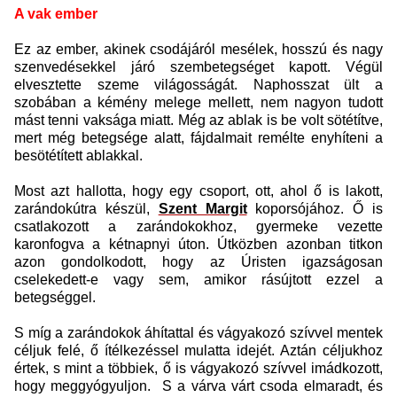
A vak ember
Ez az ember, akinek csodájáról mesélek, hosszú és nagy
szenvedésekkel járó szembetegséget kapott. Végül
elvesztette szeme világosságát. Naphosszat ült a
szobában a kémény melege mellett, nem nagyon tudott
mást tenni vaksága miatt. Még az ablak is be volt sötétítve,
mert még betegsége alatt, fájdalmait remélte enyhíteni a
besötétített ablakkal.
Most azt hallotta, hogy egy csoport, ott, ahol ő is lakott,
zarándokútra készül,
Szent Margit
koporsójához. Ő is
csatlakozott a zarándokokhoz, gyermeke vezette
karonfogva a kétnapnyi úton. Útközben azonban titkon
azon gondolkodott, hogy az Úristen igazságosan
cselekedett-e vagy sem, amikor rásújtott ezzel a
betegséggel.
S míg a zarándokok áhítattal és vágyakozó szívvel mentek
céljuk felé, ő ítélkezéssel mulatta idejét. Aztán céljukhoz
értek, s mint a többiek, ő is vágyakozó szívvel imádkozott,
hogy meggyógyuljon.
S a várva várt csoda elmaradt, és