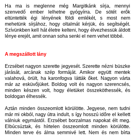
Ha ma is meglenne még Margitkánk sírja, mennyi
szenvedő ember lelhetne gyógyírra. De sötét erők
eltüntették égi lényének földi emlékét, s most nem
mehetünk sírjához, hogy oltalmát kérjük, és segítségét.
Szívünkben kell hát életre kelteni, hogy élvezhessük áldott
lénye erejét, amit onnan soha senki el nem vehet többé.
A megszállott lány
Erzsébet nagyon szerette jegyesét. Szerette nézni büszke
járását, arcának szép formáját. Amikor együtt mentek
valahová, örült, ha karonfogva látták őket. Nagyon várta
már az esküvőjüket. Boldog volt és nagyon szerencsés,
minden készen volt, hogy életüket összeköthessék, és
boldogan élhessék.
Aztán minden összeomlott körülötte. Jegyese, nem tudni
már mi okból, nagy útra indult, s így hosszú időre el kellett
válniuk egymástól. Erzsébet borzalmas napokat élt meg.
Elbúcsúztak, és hírtelen összeomlott minden körülötte.
Minden terve és álma semmivé lett. Nem és nem bírta