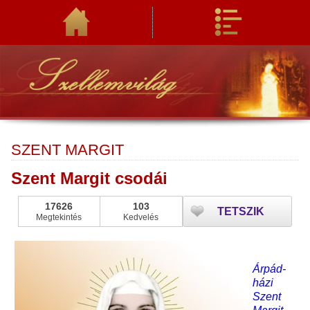
SZENT MARGIT
Szent Margit csodái
17626
103
TETSZIK
Megtekintés
Kedvelés
Árpád-
házi
Szent