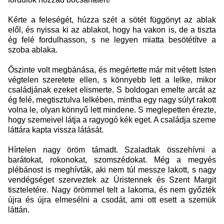
Kérte a feleségét, húzza szét a sötét függönyt az ablak
elől, és nyissa ki az ablakot, hogy ha vakon is, de a tiszta
ég felé fordulhasson, s ne legyen miatta besötétítve a
szoba ablaka.
Őszinte volt megbánása, és megértette már mit vétett Isten
végtelen szeretete ellen, s könnyebb lett a lelke, mikor
családjának ezeket elismerte. S boldogan emelte arcát az
ég felé, megtisztulva lelkében, mintha egy nagy súlyt rakott
volna le, olyan könnyű lett mindene. S meglepetten érezte,
hogy szemeivel látja a ragyogó kék eget. A családja szeme
láttára kapta vissza látását.
Hírtelen nagy öröm támadt. Szaladtak összehívni a
barátokat, rokonokat, szomszédokat. Még a megyés
plébánost is meghívták, aki nem túl messze lakott, s nagy
vendégséget szerveztek az Úristennek és Szent Margit
tiszteletére. Nagy örömmel telt a lakoma, és nem győzték
újra és újra elmesélni a csodát, ami ott esett a szemük
láttán.