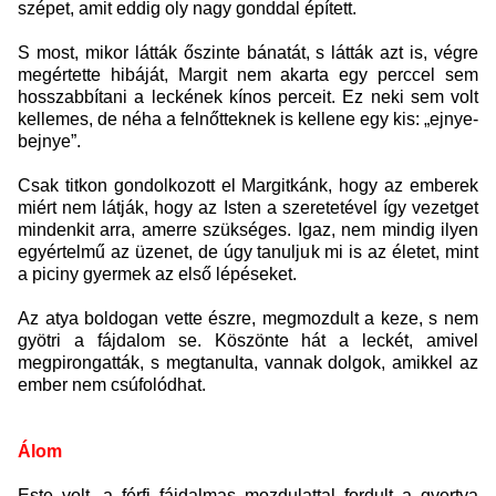
szépet, amit eddig oly nagy gonddal épített.
S most, mikor látták őszinte bánatát, s látták azt is, végre
megértette hibáját, Margit nem akarta egy perccel sem
hosszabbítani a leckének kínos perceit. Ez neki sem volt
kellemes, de néha a felnőtteknek is kellene egy kis: „ejnye-
bejnye”.
Csak titkon gondolkozott el Margitkánk, hogy az emberek
miért nem látják, hogy az Isten a szeretetével így vezetget
mindenkit arra, amerre szükséges. Igaz, nem mindig ilyen
egyértelmű az üzenet, de úgy tanuljuk mi is az életet, mint
a piciny gyermek az első lépéseket.
Az atya boldogan vette észre, megmozdult a keze, s nem
gyötri a fájdalom se. Köszönte hát a leckét, amivel
megpirongatták, s megtanulta, vannak dolgok, amikkel az
ember nem csúfolódhat.
Álom
Este volt, a férfi fájdalmas mozdulattal fordult a gyertya