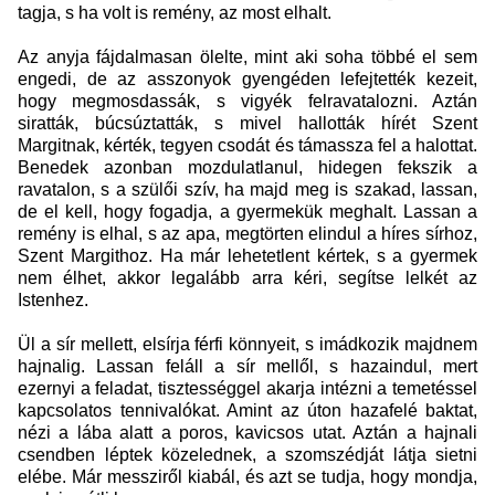
tagja, s ha volt is remény, az most elhalt.
Az anyja fájdalmasan ölelte, mint aki soha többé el sem
engedi, de az asszonyok gyengéden lefejtették kezeit,
hogy megmosdassák, s vigyék felravatalozni. Aztán
siratták, búcsúztatták, s mivel hallották hírét Szent
Margitnak, kérték, tegyen csodát és támassza fel a halottat.
Benedek azonban mozdulatlanul, hidegen fekszik a
ravatalon, s a szülői szív, ha majd meg is szakad, lassan,
de el kell, hogy fogadja, a gyermekük meghalt. Lassan a
remény is elhal, s az apa, megtörten elindul a híres sírhoz,
Szent Margithoz. Ha már lehetetlent kértek, s a gyermek
nem élhet, akkor legalább arra kéri, segítse lelkét az
Istenhez.
Ül a sír mellett, elsírja férfi könnyeit, s imádkozik majdnem
hajnalig. Lassan feláll a sír mellől, s hazaindul, mert
ezernyi a feladat, tisztességgel akarja intézni a temetéssel
kapcsolatos tennivalókat. Amint az úton hazafelé baktat,
nézi a lába alatt a poros, kavicsos utat. Aztán a hajnali
csendben léptek közelednek, a szomszédját látja sietni
elébe. Már messziről kiabál, és azt se tudja, hogy mondja,