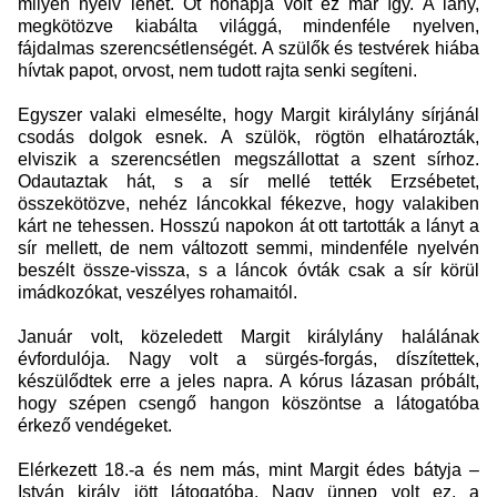
milyen nyelv lehet. Öt hónapja volt ez már így. A lány,
megkötözve kiabálta világgá, mindenféle nyelven,
fájdalmas szerencsétlenségét. A szülők és testvérek hiába
hívtak papot, orvost, nem tudott rajta senki segíteni.
Egyszer valaki elmesélte, hogy Margit királylány sírjánál
csodás dolgok esnek. A szülök, rögtön elhatározták,
elviszik a szerencsétlen megszállottat a szent sírhoz.
Odautaztak hát, s a sír mellé tették Erzsébetet,
összekötözve, nehéz láncokkal fékezve, hogy valakiben
kárt ne tehessen. Hosszú napokon át ott tartották a lányt a
sír mellett, de nem változott semmi, mindenféle nyelvén
beszélt össze-vissza, s a láncok óvták csak a sír körül
imádkozókat, veszélyes rohamaitól.
Január volt, közeledett Margit királylány halálának
évfordulója. Nagy volt a sürgés-forgás, díszítettek,
készülődtek erre a jeles napra. A kórus lázasan próbált,
hogy szépen csengő hangon köszöntse a látogatóba
érkező vendégeket.
Elérkezett 18.-a és nem más, mint Margit édes bátyja –
István király jött látogatóba. Nagy ünnep volt ez, a