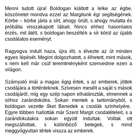
Menni tudott újra! Boldogan kiáltott a lelke az égbe,
köszönetet mondva ezzel az Margitunk égi segítségének.
Körbe – körbe járta a sírt, ahogy örült, s ahogy mutatta és
próbálta visszakapott lábait. Nincs ehhez hasonlatos
érzés, mit átélt, s boldogan beszélték a sír körül az újabb
csodálatos eseményt.
Ragyogva indult haza, újra élt, s élvezte az út minden
egyes lépését. Megint dolgozhatott, s élhetett, mint mások,
s nem kell már csúf teremtményként szenvednie ezen a
világon.
Szárnyaló imái a magas égig értek, s az emberek, jöttek
csodájára a történteknek. Szívesen mesélt a saját s mások
csodájáról, míg egy szép napon elhatározták, elmennek a
sírhoz zarándokútra. Sokan mentek a tartományból, s
boldogan vezette őket Benedek a csodák színhelyére.
Egyre többen hallották már Szent Margit csodatételeit, s a
zarándokutakra sokan együtt indultak. Voltak ott
megszállottak, s különböző betegek, s mind
meggyógyultan tértek vissza az emberek.