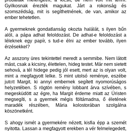
Gyilkosnak érezték magukat. Járt a rokonság és
szomszédság, mit is segíthetnének, de van, amikor az
ember tehetetlen.
A gyermeknek gondatlanság okozta halálát, s ilyen bűn
alól, a pápa adhat feloldozást. De adhat-e feloldozást a
léleknek egy papír, s tud-e élni az ember tovább, ilyen
érzésekkel?
Az asszony üres tekintettel meredt a semmibe. Nem látott
mást, csak a kicsiny, élettelen, hideg testet. Már nem sietett
sehová, a tél hidege pedig jól esett, mert az is olyan volt,
mint a megfagyott lelke. S mint utolsó reménye, eszébe
jut
ott
Margit
,
ki annyi embernek segített nyomorúságos
helyzetében. S rögtön remény lobbant árva szívében, s
megesküdött az égre, ha Margit érdeme miatt az Úristen
megsegíti, s a gyermek mégis föltámadna, ő életének
maradék részében, Mária kolostorában szolgálna
köszönetként.
S ahogy ismét a gyermekére nézett, kisfia épp a szemét
nyitotta. Lassan a megfagyott erekben a vér felmelegedett,