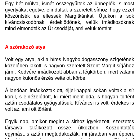
Egy hét múlva, ismét összegyűltek az ünneplők, s most
gyertyákat égetve, elindultak a szeretett sírhoz, hogy ezzel
köszöntsék és éltessék Margitkánkat. Útjukon a sok
kíváncsiskodónak, érdeklődőnek, velük imádkozóknak
mind elmondták az Úr csodáját, ami velük történt.
A szórakozó atya
Volt egy atya, aki a híres Nagyboldogasszony szigetének
közelében lakott, s nagyon szeretett Szent Margit sírjához
járni. Kedvére imádkozott abban a légkörben, mert valami
nagyon különös érzés vette ott körbe.
Állandóan imádkoztak ott, éjjel-nappal sokan voltak a sír
körül, s elnézelődött, ki miért ment oda, s hogyan történt
aztán csodálatos gyógyulásuk. Kíváncsi is volt, érdekes is
volt az, ami ott történt.
Egyik nap, amikor megint a sírhoz igyekezett, szerzetes
társaival találkozott össze, útközben. Köszöntötték
egymást, s aztán megtudakozták, mi járatban van éppen.