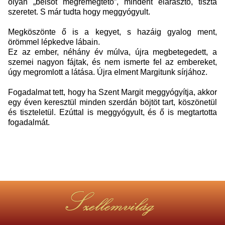
olyan „belsőt megremegtető”, mindent elárasztó, tiszta
szeretet. S már tudta hogy meggyógyult.
Megköszönte ő is a kegyet, s hazáig gyalog ment,
örömmel lépkedve lábain.
Ez az ember, néhány év múlva, újra megbetegedett, a
szemei nagyon fájtak, és nem ismerte fel az embereket,
úgy megromlott a látása. Újra elment Margitunk sírjához.
Fogadalmat tett, hogy ha Szent Margit meggyógyítja, akkor
egy éven keresztül minden szerdán böjtöt tart, köszönetül
és tiszteletül. Ezúttal is meggyógyult, és ő is megtartotta
fogadalmát.