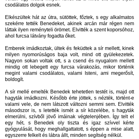
csodálatos dolgok esnek.
Elkészültek hát az útra, sütöttek, főztek, s egy alkalmatos
szekérre tették Benedeket, akinek arcán már régen nem
láttak ilyen reményteli örömet. Elvitték a szent koporsóhoz,
ahol furcsa látvány fogadta őket.
Emberek imádkoztak, ültek és feküdtek a sír mellett, kinek
milyen nyomorúságos baja volt, mind ott gyülekezetek.
Nagyon sokan voltak ott, s a csend és nyugalom mellett
mindig ott lebegett egy furcsa várakozás, mikor történik
megint valami csodálatos, valami Isteni, ami megerősít,
boldogít.
A sír mellé emelték Benedek tehetetlen testét is, majd ott
hagyták imádkozni. Később érte jöttek, s nézték, történt-e
valami vele, de nem látszott változni semmi sem. Elvitték
másodszor is, s letették ismét a sír közelébe, s hagyták
elmerülni, szívből jövő imáinak végtelenjében. Így telt el
egy hét, s Benedek oly tiszta és igaz szívvel kérte
gyógyulását, hogy meghallgattatott, s éppen a mise alatt,
egyszerre felkelt és lábra állt, minden segítség nélkül.