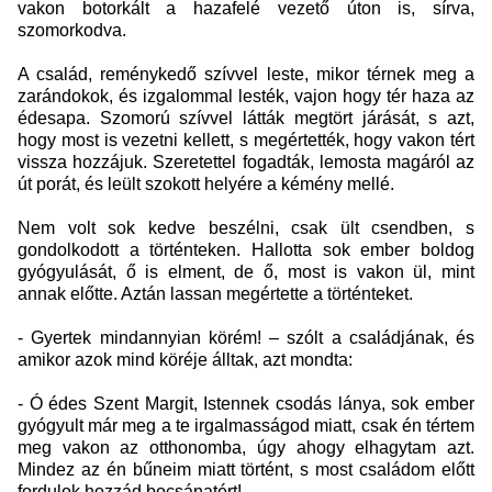
vakon botorkált a hazafelé vezető úton is, sírva,
szomorkodva.
A család, reménykedő szívvel leste, mikor térnek meg a
zarándokok, és izgalommal lesték, vajon hogy tér haza az
édesapa. Szomorú szívvel látták megtört járását, s azt,
hogy most is vezetni kellett, s megértették, hogy vakon tért
vissza hozzájuk. Szeretettel fogadták, lemosta magáról az
út porát, és leült szokott helyére a kémény mellé.
Nem volt sok kedve beszélni, csak ült csendben, s
gondolkodott a történteken. Hallotta sok ember boldog
gyógyulását, ő is elment, de ő, most is vakon ül, mint
annak előtte. Aztán lassan megértette a történteket.
- Gyertek mindannyian körém! – szólt a családjának, és
amikor azok mind köréje álltak, azt mondta:
- Ó édes Szent Margit, Istennek csodás lánya, sok ember
gyógyult már meg a te irgalmasságod miatt, csak én tértem
meg vakon az otthonomba, úgy ahogy elhagytam azt.
Mindez az én bűneim miatt történt, s most családom előtt
fordulok hozzád bocsánatért!