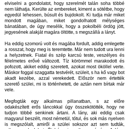
elviselni a gondolatot, hogy szerelmét talán soha többé
nem láthatja. Kerülte az embereket, kiment a sötétbe, hogy
egyedül lehessen, búsult és bujdokolt. Ki tudja már miket
mondott magában, miket gondolhatott mélységes
bánatában, de úgy mesélik, hogy a pokolbéli ördög jött,
jegyesének alakját magára öltötte, s megszállá a lányt.
Ha eddig szomorú volt és magába fordult, addig emlegette
a rosszat, hogy meg is teremtette. Már nem tudott ura lenni
a helyzetnek. Fiatal és szép karcsú teste, veszélyes és
félelmetes erővé változott. Tíz körömmel marakodott és
pofozott, akiket eddig szeretett, azokat most ököllel verte.
Máskor foggal szaggatta testvérét, szüleit, s ha kő vagy bot
akadt kezébe, azzal verekedett. Először nem értették
szerető szülei, mi is történhetett, de aztán nem bírtak már
vele.
Megfogták egy alkalmas pillanatban, s az előre
odakészített erős láncokkal úgy összekötötték, hogy ne
tudjon többé senkinek ártani. A lány, aki eddig csak
magyarul beszélt, most németül, tótul, és sok más nyelven
is megszólalt, amiről a szülei sokszor azt sem tudták,