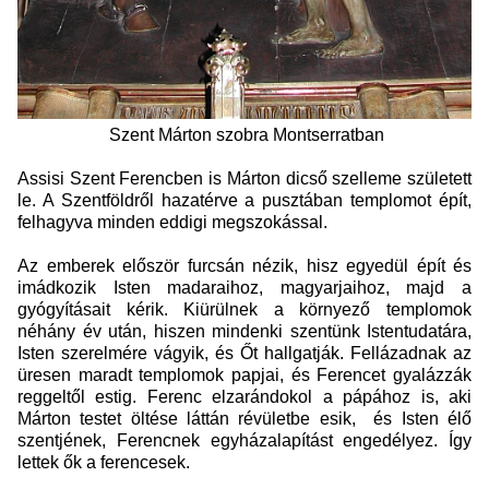
Szent Márton szobra Montserratban
Assisi Szent Ferencben is Márton dicső szelleme született
le. A Szentföldről hazatérve a pusztában templomot épít,
felhagyva minden eddigi megszokással.
Az emberek először furcsán nézik, hisz egyedül épít és
imádkozik Isten madaraihoz, magyarjaihoz, majd a
gyógyításait kérik. Kiürülnek a környező templomok
néhány év után, hiszen mindenki szentünk Istentudatára,
Isten szerelmére vágyik, és Őt hallgatják. Fellázadnak az
üresen maradt templomok papjai, és Ferencet gyalázzák
reggeltől estig.
Ferenc elzarándokol a pápához is, aki
Márton testet öltése láttán révületbe esik, és Isten élő
szentjének, Ferencnek egyházalapítást engedélyez. Így
lettek ők a ferencesek.