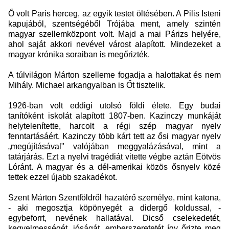
Ő volt Paris herceg, az egyik testet öltésében. A Pilis Isteni
kapujából, szentségéből Trójába ment, amely szintén
magyar szellemközpont volt. Majd a mai Párizs helyére,
ahol saját akkori nevével várost alapított. Mindezeket a
magyar krónika soraiban is megőrizték.
A túlvilágon Márton szelleme fogadja a halottakat és nem
Mihály. Michael arkangyalban is Őt tisztelik.
1926-ban volt eddigi utolsó földi élete. Egy budai
tanítóként iskolát alapított 1807-ben. Kazinczy munkáját
helytelenítette, harcolt a régi szép magyar nyelv
fenntartásáért. Kazinczy több kárt tett az ősi magyar nyelv
„megújításával" valójában meggyalázásával, mint a
tatárjárás. Ezt a nyelvi tragédiát vitette végbe aztán Eötvös
Lóránt. A magyar és a dél-amerikai közös ősnyelv közé
tettek ezzel újabb szakadékot.
Szent Márton Szentföldről hazatérő személye, mint katona,
- aki megosztja köpönyegét a didergő koldussal, -
egybeforrt, nevének hallatával. Dicső cselekedetét,
kegyelmességét, jóságát, emberszeretetét így őrizte meg