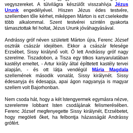
vegyszereket. A túlvilágra készülőt visszahívja
Jézus
Urunk
engedélyével. Hiszen Jézus édes testvére,
szellemben tőle kérhet, miképpen Márton is ezt cselekedte
több alkalommal. Szent testvérei szintén gyakorta
támasztottak fel holtat, Jézus Urunk jóváhagyásával.
Andrássy gróf néven született Márton újra, Ferenc József
osztrák császár idejében. Ekkor a császár felesége
Erzsébet, Sissy királynő volt. Ő lett Andrássy gróf nagy
szerelme. Tiszadobon, a Tisza egy titkos kanyarulatában
kastélyt emeltet, - Artur király által építtetett kastély tervei
alapján, - és ott látja vendégül
Mária Magdala
szellemének második vonalát, Sissy királynét. Sissy
édesanyja és édesapja, apai ágon nagyanyja is magyar
szellem volt Bajorhonban.
Nem csoda hát, hogy a két Istengyermek egymásra nézve,
szerelemre lobbant Isten csodájának felismerésében.
Ferenc József megfenyegette Sissy királynét, Erzsébetet,
hogy megöleti őket, ha felbontja házasságát Andrássy
grófért.