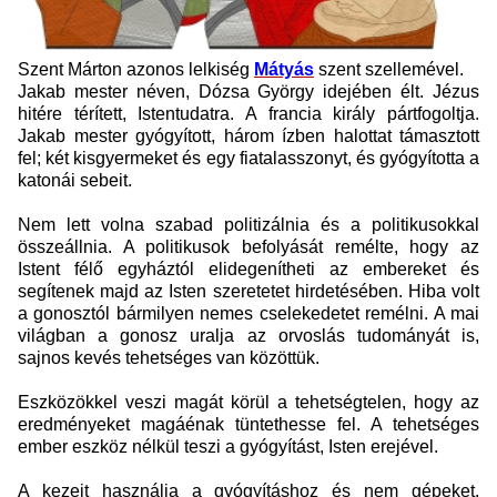
Szent Márton azonos lelkiség
Mátyás
szent szellemével.
Jakab mester néven, Dózsa György idejében élt. Jézus
hitére térített, Istentudatra. A francia király pártfogoltja.
Jakab mester gyógyított, három ízben halottat támasztott
fel; két kisgyermeket és egy fiatalasszonyt, és gyógyította a
katonái sebeit.
Nem lett volna szabad politizálnia és a politikusokkal
összeállnia. A politikusok befolyását remélte, hogy az
Istent félő egyháztól elidegenítheti az embereket és
segítenek majd az Isten szeretetet hirdetésében. Hiba volt
a gonosztól bármilyen nemes cselekedetet remélni. A mai
világban a gonosz uralja az orvoslás tudományát is,
sajnos kevés tehetséges van közöttük.
Eszközökkel veszi magát körül a tehetségtelen, hogy az
eredményeket magáénak tüntethesse fel. A tehetséges
ember eszköz nélkül teszi a gyógyítást, Isten erejével.
A kezeit használja a gyógyításhoz és nem gépeket,