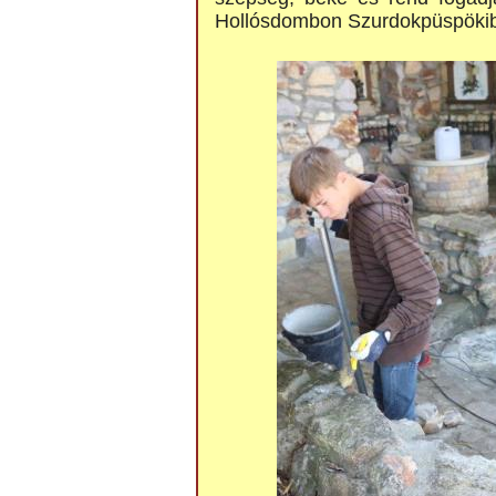
Hollósdombon Szurdokpüspökib