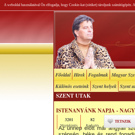
A weboldal használatával Ön elfogadja, hogy Cookie-kat (sütiket) tároljunk számítógépén.
Főoldal
Hírek
Fogalmak
Magyar Szel
Különös eseteink
Szent helyek
Szent u
SZENT UTAK
ISTENANYÁNK NAPJA - NAGY
3201
82
TETSZIK
Megtekintés
Kedvelés
Az ünnep előtt már angyali s
szépség, béke és rend fogadja