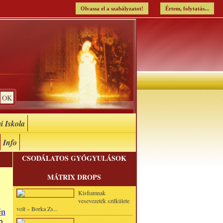
Olvassa el a szabályzatot!
Értem, folytatás...
i Iskola
Info
CSODÁLATOS GYÓGYULÁSOK
MÁTRIX DROPS
Kisfiamnak
vesevezeték szűkülete
volt – Borka Zs...
én
n,