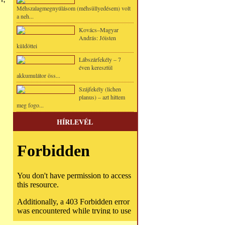
Méhszalagmegnyúlásom (méhsüllyedésem) volt
a neh...
Kovács–Magyar
András: Jóisten
küldöttei
Lábszárfekély – 7
éven keresztül
akkumulátor öss...
Szájfekély (lichen
planus) – azt hittem
meg fogo...
HÍRLEVÉL