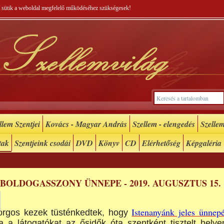
 A sütik a weboldal megfelelő működéséhez szükségesek!
lem Szentjei
Kovács - Magyar András
Szellem - elengedés
Szellem
tak
Szentjeink csodái
DVD
Könyv
CD
Elérhetőség
Képgaléria
BOLDOGASSZONY ÜNNEPE - 2019. AUGUSZTUS 15.
Istenanyánk jeles ünnep
zorgos kezek tüsténkedtek, hogy
 a látogatókat az ősidők óta szentként tisztelt helye