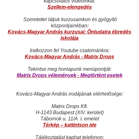
kapcsolatos videóinkat:
Szellem-elengedés
Szeretettel látjuk kurzusainkon és gyógyító
központjainkban:
Kovács-Magyar András kurzusai: Öntudatra ébredés
iskolája
Iratkozzon fel Youtube csatornánkra:
Kovács-Magyar András - Matrix Drops
Tekintse meg honlapunk menüpontját:
Matrix Drops vélemények - Megtörtént esetek
Kovács-Magyar András irodájának elérhetősége:
Matrix Drops Kft.
H-1143 Budapest (XIV. kerület)
Tábornok u. 11/A I. emelet
Térkép – kattintson ide
Tájékoztatást kaphat telefonon: