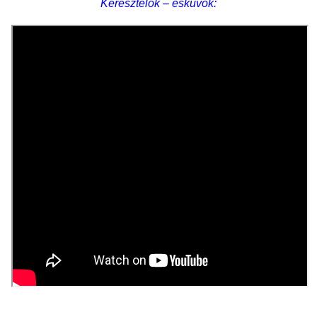
Keresztelők – esküvők: