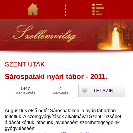
SZENT UTAK
Sárospataki nyári tábor - 2011.
1447
4
TETSZIK
Megtekintés
Kedvelés
Augusztus első hetét Sárospatakon, a nyári táborban
töltöttük. A szemgyógyítások alkalmával Szent Erzsébet
áldását kértük látásunk javulásáért, szembetegségeink
gyógyulásáért.