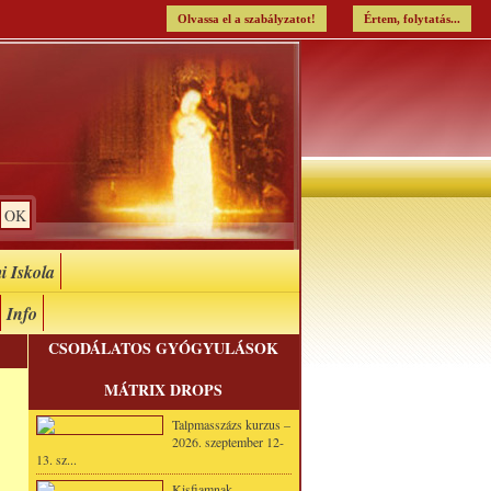
Olvassa el a szabályzatot!
Értem, folytatás...
i Iskola
Info
CSODÁLATOS GYÓGYULÁSOK
MÁTRIX DROPS
Talpmasszázs kurzus –
2026. szeptember 12-
13. sz...
Kisfiamnak