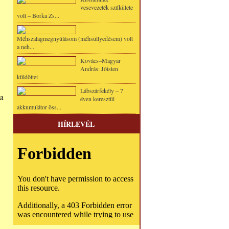
vesevezeték szűkülete
volt – Borka Zs...
Méhszalagmegnyúlásom (méhsüllyedésem) volt
a neh...
Kovács–Magyar
András: Jóisten
küldöttei
Lábszárfekély – 7
 a
éven keresztül
akkumulátor öss...
HÍRLEVÉL