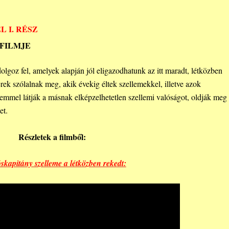
 I. RÉSZ
 FILMJE
lgoz fel, amelyek alapján jól eligazodhatunk az itt maradt, létközben
k szólalnak meg, akik évekig éltek szellemekkel, illetve azok
mmel látják a másnak elképzelhetetlen szellemi valóságot, oldják meg
et.
Részletek a filmből:
skapitány szelleme a létközben rekedt: