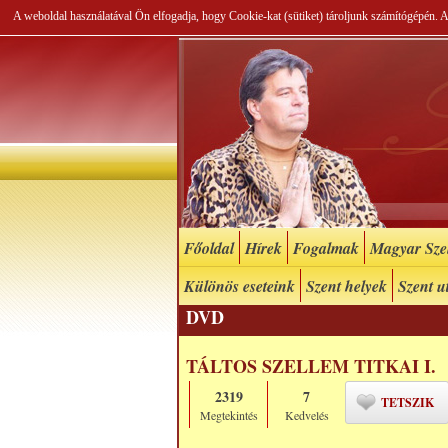
A weboldal használatával Ön elfogadja, hogy Cookie-kat (sütiket) tároljunk számítógépén.
Főoldal
Hírek
Fogalmak
Magyar Szel
Különös eseteink
Szent helyek
Szent u
DVD
TÁLTOS SZELLEM TITKAI I.
2319
7
TETSZIK
Megtekintés
Kedvelés