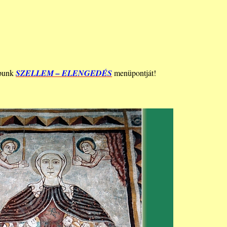
apunk
SZELLEM – ELENGEDÉS
menüpontját!