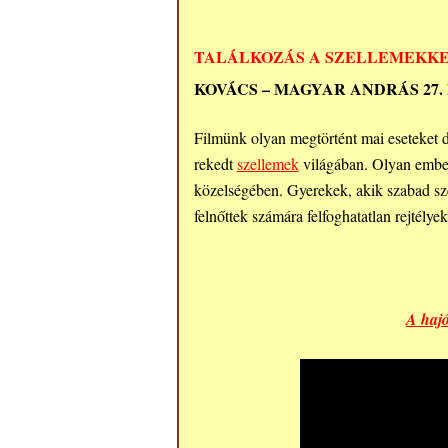
TALÁLKOZÁS A SZELLEMEKKEL
KOVÁCS – MAGYAR ANDRÁS 27.
Filmünk olyan megtörtént mai eseteket do
rekedt
szellemek
világában. Olyan embere
közelségében. Gyerekek, akik szabad sze
felnőttek számára felfoghatatlan rejtélyek
A hajó