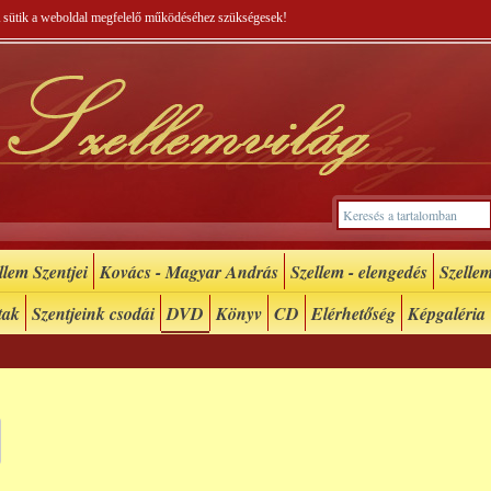
 A sütik a weboldal megfelelő működéséhez szükségesek!
lem Szentjei
Kovács - Magyar András
Szellem - elengedés
Szellem
tak
Szentjeink csodái
DVD
Könyv
CD
Elérhetőség
Képgaléria