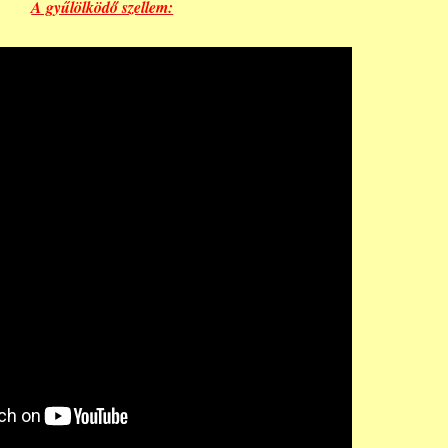
A gyűlölködő szellem: