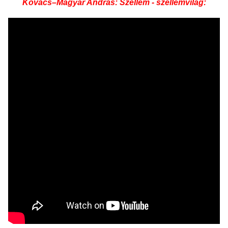
Kovács–Magyar András: Szellem - szellemvilág: