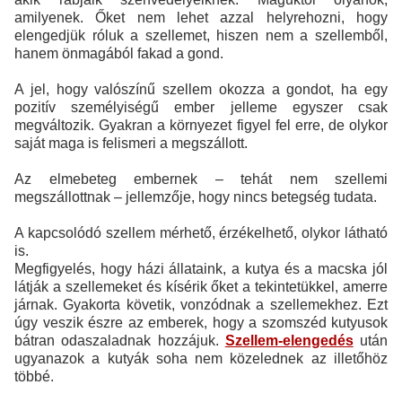
amilyenek. Őket nem lehet azzal helyrehozni, hogy
elengedjük róluk a szellemet, hiszen nem a szellemből,
hanem önmagából fakad a gond.
A jel, hogy valószínű szellem okozza a gondot, ha egy
pozitív személyiségű ember jelleme egyszer csak
megváltozik. Gyakran a környezet figyel fel erre, de olykor
saját maga is felismeri a megszállott.
Az elmebeteg embernek – tehát nem szellemi
megszállottnak – jellemzője, hogy nincs betegség tudata.
A kapcsolódó szellem mérhető, érzékelhető, olykor látható
is.
Megfigyelés, hogy házi állataink, a kutya és a macska jól
látják a szellemeket és kísérik őket a tekintetükkel, amerre
járnak. Gyakorta követik, vonzódnak a szellemekhez. Ezt
úgy veszik észre az emberek, hogy a szomszéd kutyusok
bátran odaszaladnak hozzájuk.
Szellem-elengedés
után
ugyanazok a kutyák soha nem közelednek az illetőhöz
többé.