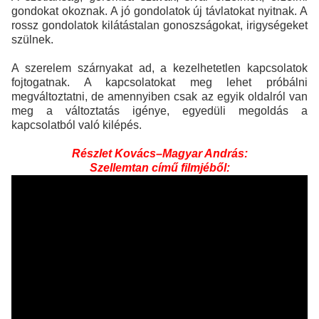
gondokat okoznak. A jó gondolatok új távlatokat nyitnak. A
rossz gondolatok kilátástalan gonoszságokat, irigységeket
szülnek.
A szerelem szárnyakat ad, a kezelhetetlen kapcsolatok
fojtogatnak. A kapcsolatokat meg lehet próbálni
megváltoztatni, de amennyiben csak az egyik oldalról van
meg a változtatás igénye, egyedüli megoldás a
kapcsolatból való kilépés.
Részlet Kovács–Magyar András:
Szellemtan című filmjéből: