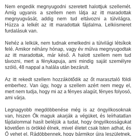
Nem engedik megnyugodni szeretett halottjuk szellemét.
Amíg ugyanis a szellem nem látja az itt maradottak
megnyugvását, addig nem tud eltávozni a túlvilágra.
Húzza a lelkét az itt maradottak fájdalma. Lelkiismeret
furdalásuk van.
Nehéz a lelkük, nem tudnak emelkedni a túlvilági létsíkok
felé. Amikor néhány hónap, vagy év múlva megnyugodtak
az itt maradottak, már késő. A halott szellem nem tud
távozni, mert a fénykapuja, ami mindig saját személyre
szóló, 48 nappal a halála után bezárult.
Az itt rekedt szellem hozzákötődik az őt marasztaló földi
emberhez. Van úgy, hogy a szellem azért nem megy el,
mert nem tudja, hogy mi az a fényes alagút, fényes folyosó,
ami várja.
Legnagyobb megdöbbenése még is az öngyilkosoknak
van, hiszen Ők maguk akarják a végüket, és leírhatatlan
fájdalommal hasít beléjük a tudat, hogy öngyilkosságukat
követően is örökké élnek, mivel életet csak Isten adhat, és
Ő vehet el. Rádöbbennek, hogy bármikor újra leszületnek,