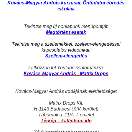
Kovács-Magyar András kurzusai: Öntudatra ébredés
iskolája
Tekintse meg új honlapunk menüpontját:
Megtörtént esetek
Tekintse meg a szellemekkel, szellem-elengedéssel
kapcsolatos videóinkat:
Szellem-elengedés
Iratkozzon fel Youtube csatornánkra:
Kovács-Magyar András - Matrix Drops
Kovács-Magyar András irodájának elérhetősége:
Matrix Drops Kft.
H-1143 Budapest (XIV. kerület)
Tábornok u. 11/A I. emelet
Térkép – kattintson ide