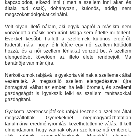
kapcsolódott, elkezd inni ( mert a szellem inni akar, és
általa tud csak), dohányozni, különös, addig nem
megszokott dolgokat csinálni.
Volt olyan illető nálam, aki egyik napról a másikra nem
vonzódott a másik nem iránt. Maga sem értette mi történt.
Évekkel később hallott a szellemek különös erejéről.
Kiderült nála, hogy férfi létére egy női szellem kötődött
hozzá, és a női szellem férfiakat vonzott be. A szellem
elengedését követően az illető élete rendbejött. Ma
barátnője van már újra.
Narkotikumok rabjává is gyakorta vállnak a szellemek által
vezéreltek. A megszálló szellem elengedésével újra
önmagává válhat az ember, ha lelki örömeit, és szellemi
gazdagságát is igyekszik lelki és szellemi tanításokkal
gazdagítani.
Gyakorta szerencsejátékok rabjai lesznek a szellem által
megszállottak. Gyerekeknél megmagyarázhatatlan
tanulmányi eredményromlás, kezelhetetlenné válás. Itt kell
elmondanom, hogy vannak olyan szellemszintű emberek,
akik rabjaik szenvedélyeiknek. Maguktól olyanok,