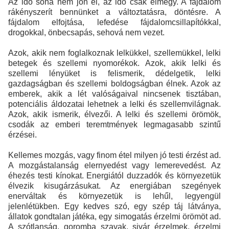
Az idő soha nem jön el, az idő csak elmegy. A fájdalom
rákényszerít bennünket a változtatásra, döntésre. A
fájdalom elfojtása, lefedése fájdalomcsillapítókkal,
drogokkal, önbecsapás, sehová nem vezet.
Azok, akik nem foglalkoznak lelkükkel, szellemükkel, lelki
betegek és szellemi nyomorékok. Azok, akik lelki és
szellemi lényüket is felismerik, dédelgetik, lelki
gazdagságban és szellemi boldogságban élnek. Azok az
emberek, akik a lét valóságaival nincsenek tisztában,
potenciális áldozatai lehetnek a lelki és szellemvilágnak.
Azok, akik ismerik, élvezői. A lelki és szellemi örömök,
csodák az emberi teremtmények legmagasabb szintű
érzései.
Kellemes mozgás, vagy finom étel milyen jó testi érzést ad.
A mozgástalanság elernyedést vagy lemerevedést. Az
éhezés testi kínokat. Energiától duzzadók és környezetük
élvezik kisugárzásukat. Az energiában szegények
enerváltak és környezetük is lehűl, legyengül
jelenlétükben. Egy kedves szó, egy szép táj látványa,
állatok gondtalan játéka, egy simogatás érzelmi örömöt ad.
A szótlanság, goromba szavak, sivár érzelmek, érzelmi