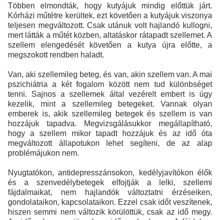
Többen elmondták, hogy kutyájuk mindig előttük járt.
Kórházi műtétre kerültek, ezt követően a kutyájuk viszonya
teljesen megváltozott. Csak utánuk volt hajlandó kullogni,
mert látták a műtét közben, altatáskor rátapadt szellemet. A
szellem elengedését követően a kutya újra előtte, a
megszokott rendben haladt.
Van, aki szellemileg beteg, és van, akin szellem van. A mai
pszichiátria a két fogalom között nem tud különbséget
tenni. Sajnos a szellemek által vezérelt embert is úgy
kezelik, mint a szellemileg betegeket. Vannak olyan
emberek is, akik szellemileg betegek és szellem is van
hozzájuk tapadva. Megvizsgálásukkor megállapítható,
hogy a szellem mikor tapadt hozzájuk és az idő óta
megváltozott állapotukon lehet segíteni, de az alap
problémájukon nem.
Nyugtatókon, antidepresszánsokon, kedélyjavítókon élők
és a szenvedélybetegek elfojtják a lelki, szellemi
fájdalmaikat, nem hajlandók változtatni érzéseiken,
gondolataikon, kapcsolataikon. Ezzel csak időt veszítenek,
hiszen semmi nem változik körülöttük, csak az idő megy.