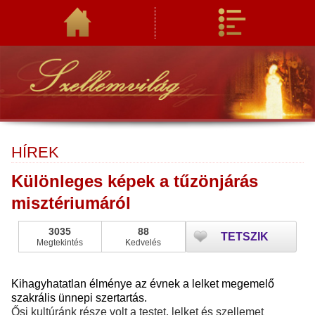
HÍREK
Különleges képek a tűzönjárás
misztériumáról
3035
88
TETSZIK
Megtekintés
Kedvelés
Kihagyhatatlan élménye az évnek a lelket megemelő
szakrális ünnepi szertartás.
Ősi kultúránk része volt a testet, lelket és szellemet