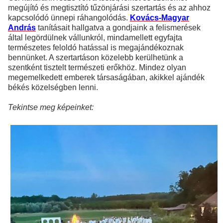
megújító és megtisztító tűzönjárási szertartás és az ahhoz
kapcsolódó ünnepi ráhangolódás.
Kovács-Magyar
András
tanításait hallgatva a gondjaink a felismerések
által legördülnek vállunkról, mindamellett egyfajta
természetes feloldó hatással is megajándékoznak
bennünket.
A szertartáson közelebb kerülhetünk a
szentként tisztelt természeti erőkhöz. Mindez olyan
megemelkedett emberek társaságában, akikkel ajándék
békés közelségben lenni.
Tekintse meg képeinket: