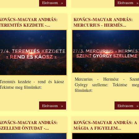
Elolvasom »
Elolvasom »
KOVÁCS–MAGYAR ANDRÁS:
KOVÁCS–MAGYAR ANDRÁS:
TEREMTÉS KEZDETE -...
MERCURIUS - HERMÉS...
Mercurius - Hermész - Szen
Teremtés kezdete - rend és káosz
György szelleme: Tekintse me
Tekintse meg filmünket:
filmünket:
Elolvasom »
Elolvasom »
KOVÁCS–MAGYAR ANDRÁS:
KOVÁCS–MAGYAR ANDRÁS: A
SZELLEMI ÖNTUDAT -...
MÁGIA A FIGYELEM...