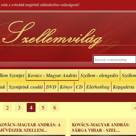
 A sütik a weboldal megfelelő működéséhez szükségesek!
lem Szentjei
Kovács - Magyar András
Szellem - elengedés
Szellem
tak
Szentjeink csodái
DVD
Könyv
CD
Elérhetőség
Képgaléria
4
2
3
5
6
KOVÁCS–MAGYAR ANDRÁS: A
KOVÁCS–MAGYAR ANDRÁS:
MŰVÉSZEK SZELLEM...
SÁRGA VIHAR - SZEL...