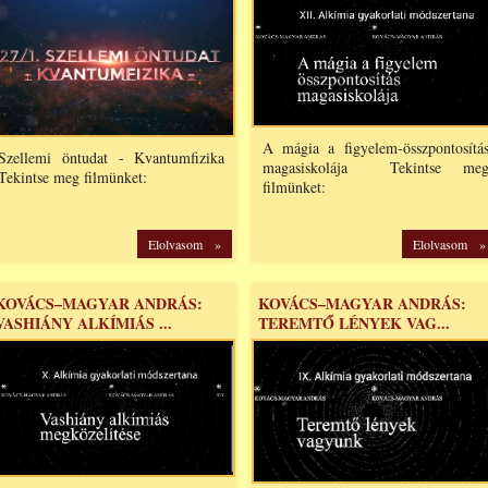
A mágia a figyelem-összpontosítá
Szellemi öntudat - Kvantumfizika
magasiskolája Tekintse me
Tekintse meg filmünket:
filmünket:
Elolvasom »
Elolvasom »
KOVÁCS–MAGYAR ANDRÁS:
KOVÁCS–MAGYAR ANDRÁS:
VASHIÁNY ALKÍMIÁS ...
TEREMTŐ LÉNYEK VAG...