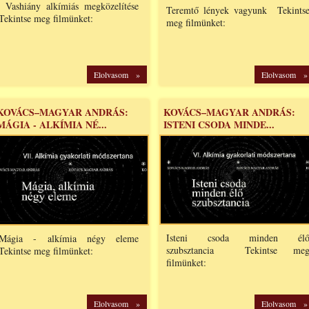
Vashiány alkímiás megközelítése
Teremtő lények vagyunk Tekints
Tekintse meg filmünket:
meg filmünket:
Elolvasom »
Elolvasom »
KOVÁCS–MAGYAR ANDRÁS:
KOVÁCS–MAGYAR ANDRÁS:
MÁGIA - ALKÍMIA NÉ...
ISTENI CSODA MINDE...
Isteni csoda minden él
Mágia - alkímia négy eleme
szubsztancia Tekintse me
Tekintse meg filmünket:
filmünket:
Elolvasom »
Elolvasom »