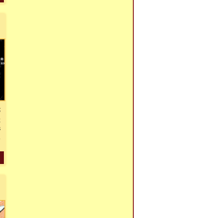
ő
g
s
x