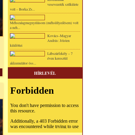
vesevezeték szűkülete
volt – Borka Zs...
Méhszalagmegnyúlásom (méhsüllyedésem) volt
a neh...
Kovács–Magyar
András: Jóisten
küldöttei
Lábszárfekély – 7
éven keresztül
akkumulátor öss...
HÍRLEVÉL