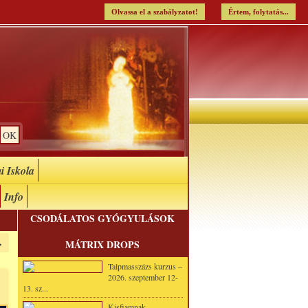
Olvassa el a szabályzatot!
Értem, folytatás...
i Iskola
Info
CSODÁLATOS GYÓGYULÁSOK
»
MÁTRIX DROPS
Talpmasszázs kurzus –
2026. szeptember 12-
13. sz...
Kisfiamnak