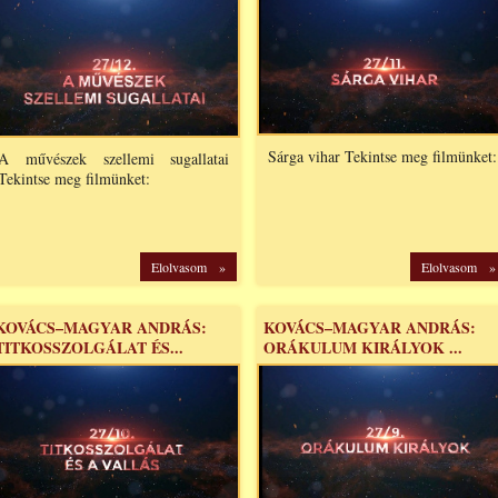
Sárga vihar Tekintse meg filmünket:
A művészek szellemi sugallatai
Tekintse meg filmünket:
Elolvasom »
Elolvasom »
KOVÁCS–MAGYAR ANDRÁS:
KOVÁCS–MAGYAR ANDRÁS:
TITKOSSZOLGÁLAT ÉS...
ORÁKULUM KIRÁLYOK ...