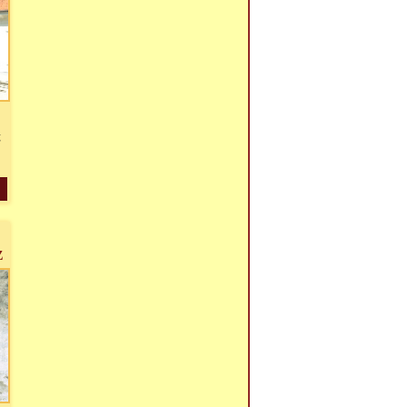
,
g
Z