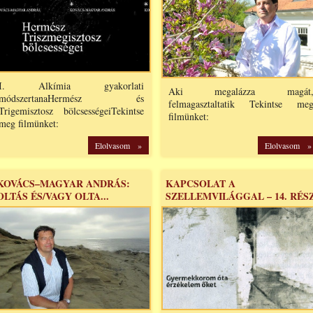
I. Alkímia gyakorlati
Aki megalázza magát
módszertanaHermész és
felmagasztaltatik Tekintse me
Trigemisztosz bölcsességeiTekintse
filmünket:
meg filmünket:
Elolvasom »
Elolvasom »
KOVÁCS–MAGYAR ANDRÁS:
KAPCSOLAT A
OLTÁS ÉS/VAGY OLTA...
SZELLEMVILÁGGAL – 14. RÉS
-...