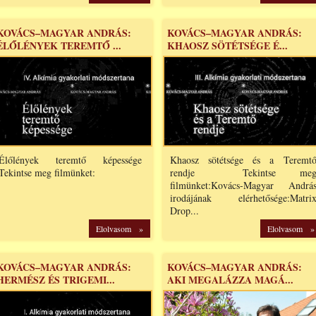
KOVÁCS–MAGYAR ANDRÁS:
KOVÁCS–MAGYAR ANDRÁS:
ÉLŐLÉNYEK TEREMTŐ ...
KHAOSZ SÖTÉTSÉGE É...
Élőlények teremtő képessége
Khaosz sötétsége és a Teremt
Tekintse meg filmünket:
rendje Tekintse me
filmünket:Kovács-Magyar Andrá
irodájának elérhetősége:Matri
Drop...
Elolvasom »
Elolvasom »
KOVÁCS–MAGYAR ANDRÁS:
KOVÁCS–MAGYAR ANDRÁS:
HERMÉSZ ÉS TRIGEMI...
AKI MEGALÁZZA MAGÁ...