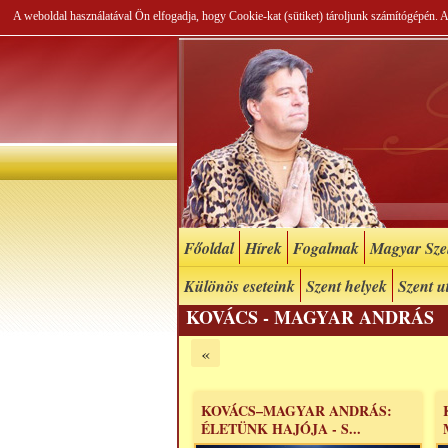
A weboldal használatával Ön elfogadja, hogy Cookie-kat (sütiket) tároljunk számítógépén.
Főoldal
Hírek
Fogalmak
Magyar Szel
Különös eseteink
Szent helyek
Szent u
KOVÁCS - MAGYAR ANDRÁS
«
KOVÁCS–MAGYAR ANDRÁS:
ÉLETÜNK HAJÓJA - S...