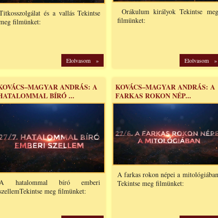
Orákulum királyok Tekintse me
Titkosszolgálat és a vallás Tekintse
filmünket:
meg filmünket:
Elolvasom »
Elolvasom »
KOVÁCS–MAGYAR ANDRÁS: A
KOVÁCS–MAGYAR ANDRÁS: A
HATALOMMAL BÍRÓ ...
FARKAS ROKON NÉP...
A farkas rokon népei a mitológiába
A hatalommal bíró emberi
Tekintse meg filmünket:
szellemTekintse meg filmünket: