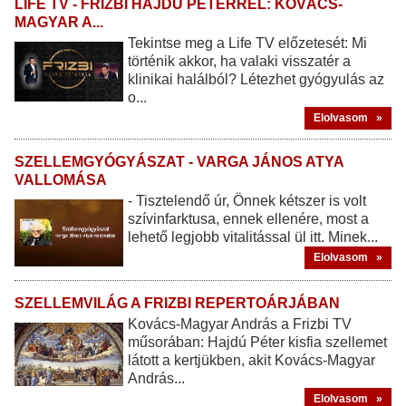
LIFE TV - FRIZBI HAJDÚ PÉTERREL: KOVÁCS-
MAGYAR A...
Tekintse meg a Life TV előzetesét: Mi
történik akkor, ha valaki visszatér a
klinikai halálból? Létezhet gyógyulás az
o...
Elolvasom »
SZELLEMGYÓGYÁSZAT - VARGA JÁNOS ATYA
VALLOMÁSA
- Tisztelendő úr, Önnek kétszer is volt
szívinfarktusa, ennek ellenére, most a
lehető legjobb vitalitással ül itt. Minek...
Elolvasom »
SZELLEMVILÁG A FRIZBI REPERTOÁRJÁBAN
Kovács-Magyar András a Frizbi TV
műsorában: Hajdú Péter kisfia szellemet
látott a kertjükben, akit Kovács-Magyar
András...
Elolvasom »