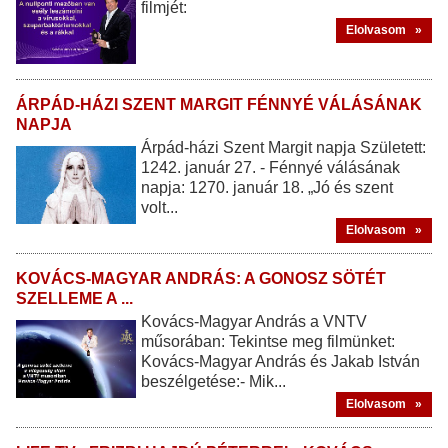
filmjét:
Elolvasom »
ÁRPÁD-HÁZI SZENT MARGIT FÉNNYÉ VÁLÁSÁNAK
NAPJA
Árpád-házi Szent Margit napja Született:
1242. január 27. - Fénnyé válásának
napja: 1270. január 18. „Jó és szent
volt...
Elolvasom »
KOVÁCS-MAGYAR ANDRÁS: A GONOSZ SÖTÉT
SZELLEME A ...
Kovács-Magyar András a VNTV
műsorában: Tekintse meg filmünket:
Kovács-Magyar András és Jakab István
beszélgetése:- Mik...
Elolvasom »