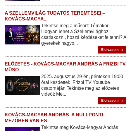
A SZELLEMVILÁG TUDATOS TEREMTÉSEI –
KOVÁCS-MAGYA...
Tekintse meg a műsort: Témakör:
Hogyan lehet a Szellemvilághoz
csatlakozni, hozzá kérdéseket feltenni? A
gyerekek nagyo...
Elolvasom »
ELŐZETES - KOVÁCS-MAGYAR ANDRÁS A FRIZBI TV
MŰSO...
2025. augusztus 29-én, pénteken 19:00
órai kezdettel: Frizbi TV Youtube
csatornáján Tekintse meg az előzetes
videót: Me...
Elolvasom »
KOVÁCS-MAGYAR ANDRÁS: A NULLPONTI
MEZŐBEN VAN ES...
Tekintse meg Kovács-Magyar András