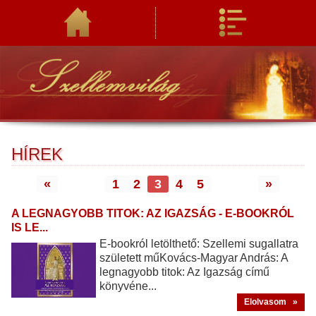
HÍREK
«
1
2
3
4
5
»
A LEGNAGYOBB TITOK: AZ IGAZSÁG - E-BOOKRÓL
IS LE...
E-bookról letölthető: Szellemi sugallatra
született műKovács-Magyar András: A
legnagyobb titok: Az Igazság című
könyvéne...
Elolvasom »