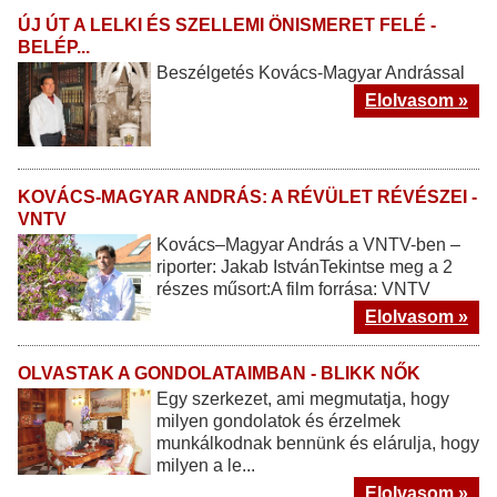
ÚJ ÚT A LELKI ÉS SZELLEMI ÖNISMERET FELÉ -
BELÉP...
Beszélgetés Kovács-Magyar Andrással
Elolvasom »
KOVÁCS-MAGYAR ANDRÁS: A RÉVÜLET RÉVÉSZEI -
VNTV
Kovács–Magyar András a VNTV-ben –
riporter: Jakab IstvánTekintse meg a 2
részes műsort:A film forrása: VNTV
Elolvasom »
OLVASTAK A GONDOLATAIMBAN - BLIKK NŐK
Egy szerkezet, ami megmutatja, hogy
milyen gondolatok és érzelmek
munkálkodnak bennünk és elárulja, hogy
milyen a le...
Elolvasom »