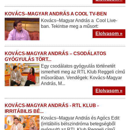
KOVÁCS–MAGYAR ANDRÁS A COOL TV-BEN
Kovács–Magyar András a Cool Live-
ban. Tekintse meg a műsort:
Elolvasom »
KOVÁCS-MAGYAR ANDRÁS – CSODÁLATOS
GYÓGYULÁS TÖRT...
Egy csodálatos gyógyulás történetét
ismerheti meg az RTL Klub Reggeli című
műsorában. Vendégek: Kovács-Magyar
András, M...
Elolvasom »
KOVÁCS-MAGYAR ANDRÁS - RTL KLUB -
IRRITÁBILIS BÉ...
Kovács–Magyar András és Agócs Edit
(irritábilis bélszindróma betegségből
gyógyult) az RTL Klub Reggeli című