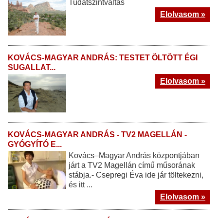
Tudatszintváltás
Elolvasom »
KOVÁCS-MAGYAR ANDRÁS: TESTET ÖLTÖTT ÉGI
SUGALLAT...
Elolvasom »
KOVÁCS-MAGYAR ANDRÁS - TV2 MAGELLÁN -
GYÓGYÍTÓ E...
Kovács–Magyar András központjában
járt a TV2 Magellán című műsorának
stábja.- Csepregi Éva ide jár töltekezni,
és itt ...
Elolvasom »